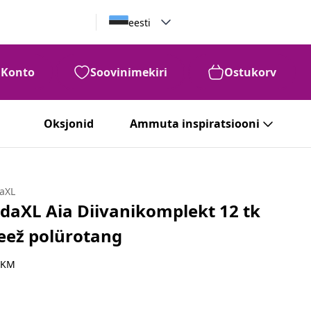
eesti
Konto
Soovinimekiri
Ostukorv
Oksjonid
Ammuta inspiratsiooni
daXL
idaXL Aia Diivanikomplekt 12 tk
eež polürotang
 KM