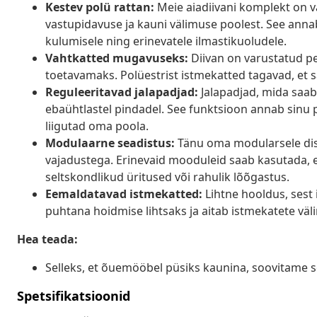
Kestev polü rattan:
Meie aiadiivani komplekt on v
vastupidavuse ja kauni välimuse poolest. See anna
kulumisele ning erinevatele ilmastikuoludele.
Vahtkatted mugavuseks:
Diivan on varustatud 
toetavamaks. Polüestrist istmekatted tagavad, et 
Reguleeritavad jalapadjad:
Jalapadjad, mida saab 
ebaühtlastel pindadel. See funktsioon annab sinu 
liigutad oma poola.
Modulaarne seadistus:
Tänu oma modularsele disa
vajadustega. Erinevaid mooduleid saab kasutada, et
seltskondlikud üritused või rahulik lõõgastus.
Eemaldatavad istmekatted:
Lihtne hooldus, sest
puhtana hoidmise lihtsaks ja aitab istmekatete väl
Hea teada:
Selleks, et õuemööbel püsiks kaunina, soovitame s
Spetsifikatsioonid