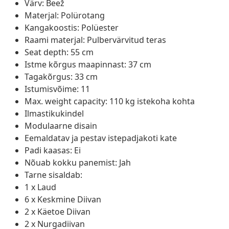
Värv: Beež
Materjal: Polürotang
Kangakoostis: Polüester
Raami materjal: Pulbervärvitud teras
Seat depth: 55 cm
Istme kõrgus maapinnast: 37 cm
Tagakõrgus: 33 cm
Istumisvõime: 11
Max. weight capacity: 110 kg istekoha kohta
Ilmastikukindel
Modulaarne disain
Eemaldatav ja pestav istepadjakoti kate
Padi kaasas: Ei
Nõuab kokku panemist: Jah
Tarne sisaldab:
1 x Laud
6 x Keskmine Diivan
2 x Käetoe Diivan
2 x Nurgadiivan