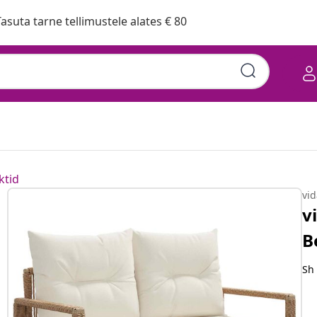
asuta tarne tellimustele alates € 80
lürotang
ktid
vi
v
B
Sh