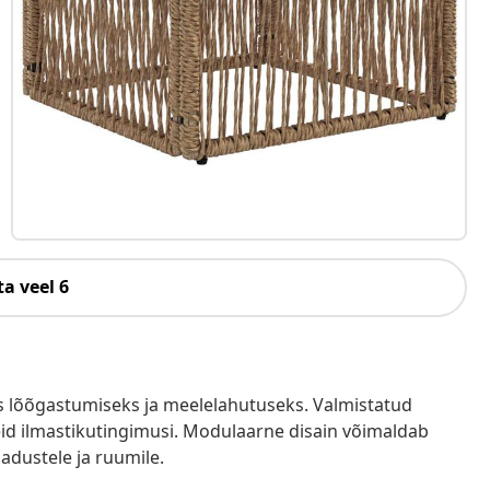
a veel 6
es lõõgastumiseks ja meelelahutuseks. Valmistatud
eid ilmastikutingimusi. Modulaarne disain võimaldab
jadustele ja ruumile.