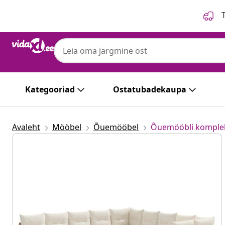
Eelmine
Järgmine
T
vidaXL
vidaXL Aia Diivanikomplekt 12 tk Beež po
Kategooriad
Ostatubadekaupa
Avaleht
Mööbel
Õuemööbel
Õuemööbli komple