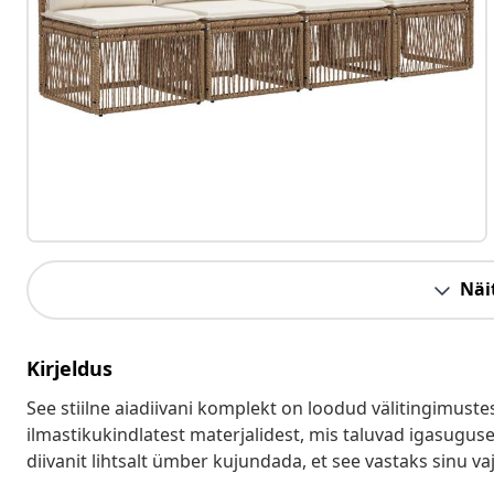
Näit
Kirjeldus
See stiilne aiadiivani komplekt on loodud välitingimust
ilmastikukindlatest materjalidest, mis taluvad igasugus
diivanit lihtsalt ümber kujundada, et see vastaks sinu va