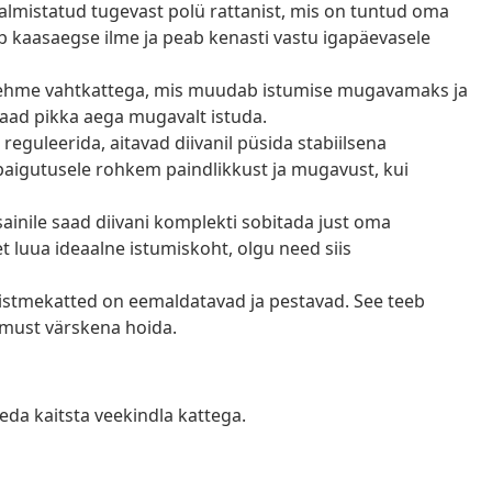
almistatud tugevast polü rattanist, mis on tuntud oma
b kaasaegse ilme ja peab kenasti vastu igapäevasele
pehme vahtkattega, mis muudab istumise mugavamaks ja
saad pikka aega mugavalt istuda.
reguleerida, aitavad diivanil püsida stabiilsena
paigutusele rohkem paindlikkust ja mugavust, kui
inile saad diivani komplekti sobitada just oma
 luua ideaalne istumiskoht, olgu need siis
 istmekatted on eemaldatavad ja pestavad. See teeb
imust värskena hoida.
eda kaitsta veekindla kattega.