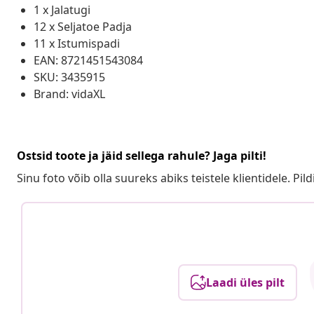
1 x Jalatugi
12 x Seljatoe Padja
11 x Istumispadi
EAN: 8721451543084
SKU: 3435915
Brand: vidaXL
Ostsid toote ja jäid sellega rahule? Jaga pilti!
Sinu foto võib olla suureks abiks teistele klientidele. Pild
Laadi üles pilt