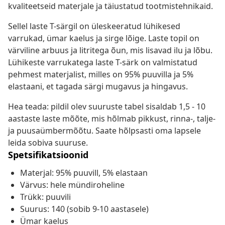
kvaliteetseid materjale ja täiustatud tootmistehnikaid.
Sellel laste T-särgil on üleskeeratud lühikesed
varrukad, ümar kaelus ja sirge lõige. Laste topil on
värviline arbuus ja litritega õun, mis lisavad ilu ja lõbu.
Lühikeste varrukatega laste T-särk on valmistatud
pehmest materjalist, milles on 95% puuvilla ja 5%
elastaani, et tagada särgi mugavus ja hingavus.
Hea teada: pildil olev suuruste tabel sisaldab 1,5 - 10
aastaste laste mõõte, mis hõlmab pikkust, rinna-, talje-
ja puusaümbermõõtu. Saate hõlpsasti oma lapsele
leida sobiva suuruse.
Spetsifikatsioonid
Materjal: 95% puuvill, 5% elastaan
Värvus: hele mündiroheline
Trükk: puuvili
Suurus: 140 (sobib 9-10 aastasele)
Ümar kaelus