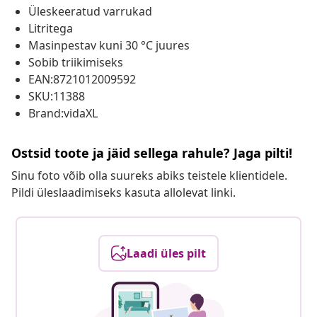
Üleskeeratud varrukad
Litritega
Masinpestav kuni 30 °C juures
Sobib triikimiseks
EAN:8721012009592
SKU:11388
Brand:vidaXL
Ostsid toote ja jäid sellega rahule? Jaga pilti!
Sinu foto võib olla suureks abiks teistele klientidele.
Pildi üleslaadimiseks kasuta allolevat linki.
Laadi üles pilt