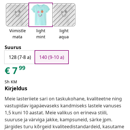
Viimistle
light
light
mata
mint
aqua
Suurus
128 (7-8 a)
140 (9-10 a)
99
€
7
Sh KM
Kirjeldus
Meie lasteriiete sari on taskukohane, kvaliteetne ning
vastupidav igapäevaseks kandmiseks lastele vanuses
1,5 kuni 10 aastat. Meie valikus on erineva stiili,
suuruse ja värviga jakke, kampsuneid, särke jpm.
Järgides turu kõrgeid kvaliteedistandardeid, kasutame