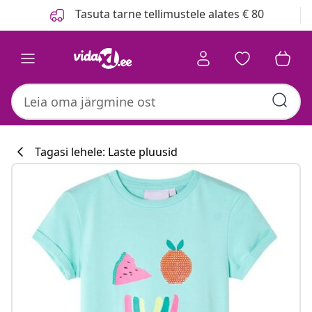
Eelmine
Järgmine
Tasuta tarne tellimustele alates € 80
Tagasi lehele: Laste pluusid
Köögikollektsi
#sharemevidaxl