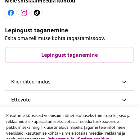
Meie sotsiaalmeedia kontod
Lepingust taganemine
Esita oma tellimuse kohta tagastamissoov.
Lepingust taganemine
Klienditeenindus
Ettevõte
Kasutame küpsiseid veebisaidi nõuetekohaseks toimimiseks, sisu ja
vidaXL
reklaamide isikupärastamiseks, sotsiaalmeedia funktsioonide
pakkumiseks ning liikluse analüüsimiseks. Jagame teie infot meie
veebisaidi kasutamise kohta ka meie sotsiaalmeedia-, reklaami ja
Vaata rohkem