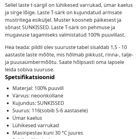
Sellel laste t-särgil on lühikesed varrukad, ümar kaelus
ja sirge lõige. Laste T-särk on kujundatud armsate
mustritega esiküljel. Muster koosneb päikesest ja
sõnast SUNKISSED. Laste T-särk on pehmuse ja
mugavuse tagamiseks valmistatud 100% puuvillast.
Hea teada: pildil olev suuruste tabel sisaldab 1,5 - 10
aastaste laste mõõte, mis hõlmab pikkust, rinna-, talje-
ja puusaümbermõõtu. Saate hõlpsasti oma lapsele
leida sobiva suuruse.
Spetsifikatsioonid
Materjal: 100% puuvill
Värvus: neoonkollane
Kujundus: SUNKISSED
Suurus: 116(sobib 5-6 aastasele)
Ümar kaelus
Lühikesed varrukad
Masinpestav kuni 30 °C juures