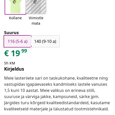
Kollane
Viimistle
mata
Suurus
116 (5-6 a)
140 (9-10 a)
99
€
19
Sh KM
Kirjeldus
Meie lasteriiete sari on taskukohane, kvaliteetne ning
vastupidav igapäevaseks kandmiseks lastele vanuses
1,5 kuni 10 aastat. Meie valikus on erineva stiili,
suuruse ja värviga jakke, kampsuneid, särke jpm.
Järgides turu kõrgeid kvaliteedistandardeid, kasutame
kvaliteetseid materjale ja täiustatud tootmistehnikaid.