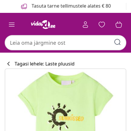
Eelmine
Järgmine
Tasuta tarne tellimustele alates € 80
Tagasi lehele: Laste pluusid
Köögikollektsi
#sharemevidaxl