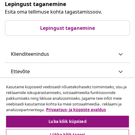
Lepingust taganemine
Esita oma tellimuse kohta tagastamissoov.
Lepingust taganemine
Klienditeenindus
Ettevõte
Kasutame küpsiseid veebisaidi nõuetekohaseks toimimiseks, sisu ja
vidaXL
reklaamide isikupärastamiseks, sotsiaalmeedia funktsioonide
pakkumiseks ning liikluse analüüsimiseks. Jagame teie infot meie
veebisaidi kasutamise kohta ka meie sotsiaalmeedia-, reklaami ja
Vaata rohkem
analüüsipartneritega.
Privaatsus- ja küpsiste avaldus
Luba kõik küpsised
Lükka kõik tagasi