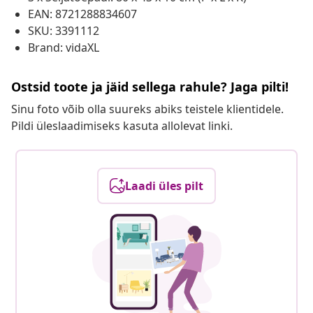
EAN: 8721288834607
SKU: 3391112
Brand: vidaXL
Ostsid toote ja jäid sellega rahule? Jaga pilti!
Sinu foto võib olla suureks abiks teistele klientidele.
Pildi üleslaadimiseks kasuta allolevat linki.
Laadi üles pilt