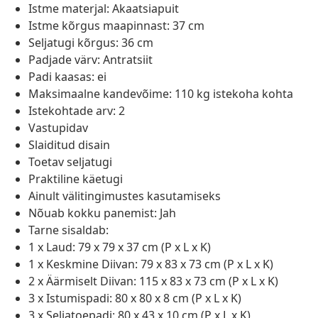
Istme materjal: Akaatsiapuit
Istme kõrgus maapinnast: 37 cm
Seljatugi kõrgus: 36 cm
Padjade värv: Antratsiit
Padi kaasas: ei
Maksimaalne kandevõime: 110 kg istekoha kohta
Istekohtade arv: 2
Vastupidav
Slaiditud disain
Toetav seljatugi
Praktiline käetugi
Ainult välitingimustes kasutamiseks
Nõuab kokku panemist: Jah
Tarne sisaldab:
1 x Laud: 79 x 79 x 37 cm (P x L x K)
1 x Keskmine Diivan: 79 x 83 x 73 cm (P x L x K)
2 x Äärmiselt Diivan: 115 x 83 x 73 cm (P x L x K)
3 x Istumispadi: 80 x 80 x 8 cm (P x L x K)
3 x Seljatoepadi: 80 x 43 x 10 cm (P x L x K)