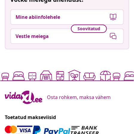
Mine abiinfolehele
Soovitatud
Vestle meiega
Osta rohkem, maksa vähem
Toetatud makseviisid