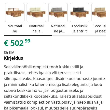
Neutraal
Naturaal
Naturaal
Looduslik
Looduslik
ne
ne ja
ne ja
ja antriit
ja beež
kreemjas
helehall
99
€
502
Sh KM
Kirjeldus
See välimööblikomplekt toob kokku stiili ja
praktilisuse, tehes iga aia või terrassi eriti
silmapaistvaks. Kaasaegne disain koos puhaste joonte
ja minimalistliku lähenemisega lisab elegantsi ja loob
sobiva keskkonna väljas lõõgastumiseks ja
seltskondlikeks koosolekuks. Täiesti akaatsiapuidust
valmistatud komplekt on vastupidav ja näeb ilus välja
ka pikemaaja jooksul, muutes selle suurepäraseks