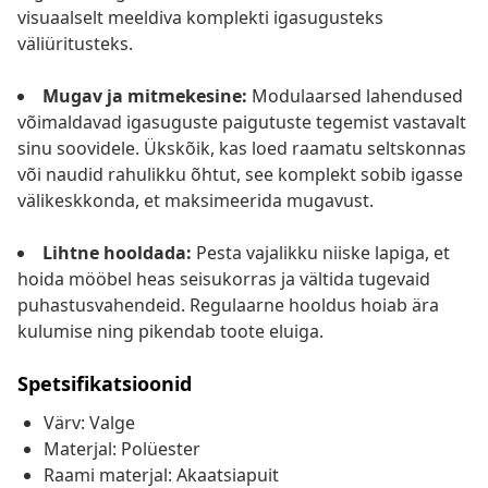
visuaalselt meeldiva komplekti igasugusteks
väliüritusteks.
Mugav ja mitmekesine:
Modulaarsed lahendused
võimaldavad igasuguste paigutuste tegemist vastavalt
sinu soovidele. Ükskõik, kas loed raamatu seltskonnas
või naudid rahulikku õhtut, see komplekt sobib igasse
välikeskkonda, et maksimeerida mugavust.
Lihtne hooldada:
Pesta vajalikku niiske lapiga, et
hoida mööbel heas seisukorras ja vältida tugevaid
puhastusvahendeid. Regulaarne hooldus hoiab ära
kulumise ning pikendab toote eluiga.
Spetsifikatsioonid
Värv: Valge
Materjal: Polüester
Raami materjal: Akaatsiapuit