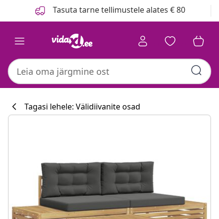
Eelmine
Järgmine
Tasuta tarne tellimustele alates € 80
Tagasi lehele: Välidiivanite osad
Köögikollektsi
#sharemevidaxl