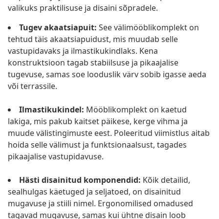
valikuks praktilisuse ja disaini sõpradele.
Tugev akaatsiapuit:
See välimööblikomplekt on
tehtud täis akaatsiapuidust, mis muudab selle
vastupidavaks ja ilmastikukindlaks. Kena
konstruktsioon tagab stabiilsuse ja pikaajalise
tugevuse, samas soe looduslik värv sobib igasse aeda
või terrassile.
Ilmastikukindel:
Mööblikomplekt on kaetud
lakiga, mis pakub kaitset päikese, kerge vihma ja
muude välistingimuste eest. Poleeritud viimistlus aitab
hoida selle välimust ja funktsionaalsust, tagades
pikaajalise vastupidavuse.
Hästi disainitud komponendid:
Kõik detailid,
sealhulgas käetuged ja seljatoed, on disainitud
mugavuse ja stiili nimel. Ergonomilised omadused
tagavad mugavuse, samas kui ühtne disain loob