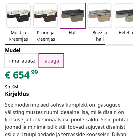
Must ja
Pruun ja
Hall
Beež ja
Helehall
kreemjas
kreemjas
hall
Mudel
ilma lauata
lauaga
99
€
654
Sh KM
Kirjeldus
See modernne aed-sohva komplekt on igasuguse
välistingimustes ruumi ideaalne lisa, mille disain on
lihtsuse ja funktsionaalsuse poole kaldu. Selle puhtad
jooned ja minimalistlik stiil toovad sujuvast disainist
esile eri tüüpi aedade ja terrasside koosseise. Diivani