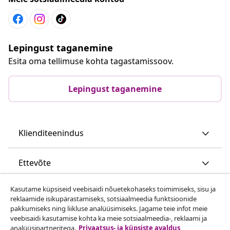
Lepingust taganemine
Esita oma tellimuse kohta tagastamissoov.
Lepingust taganemine
Klienditeenindus
Ettevõte
Kasutame küpsiseid veebisaidi nõuetekohaseks toimimiseks, sisu ja
vidaXL
reklaamide isikupärastamiseks, sotsiaalmeedia funktsioonide
pakkumiseks ning liikluse analüüsimiseks. Jagame teie infot meie
veebisaidi kasutamise kohta ka meie sotsiaalmeedia-, reklaami ja
Vaata rohkem
analüüsipartneritega.
Privaatsus- ja küpsiste avaldus