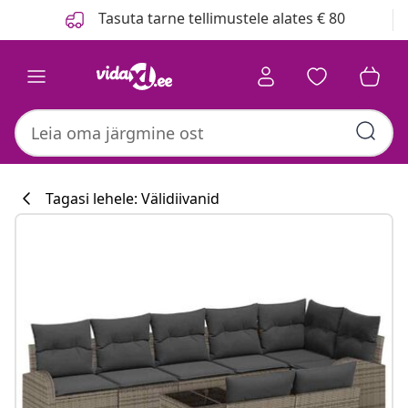
Eelmine
Järgmine
Tasuta tarne tellimustele alates € 80
Tagasi lehele: Välidiivanid
Köögikollektsi
#sharemevidaxl