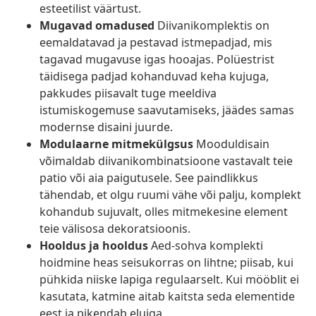
esteetilist väärtust.
Mugavad omadused
Diivanikomplektis on
eemaldatavad ja pestavad istmepadjad, mis
tagavad mugavuse igas hooajas. Polüestrist
täidisega padjad kohanduvad keha kujuga,
pakkudes piisavalt tuge meeldiva
istumiskogemuse saavutamiseks, jäädes samas
modernse disaini juurde.
Modulaarne mitmekülgsus
Mooduldisain
võimaldab diivanikombinatsioone vastavalt teie
patio või aia paigutusele. See paindlikkus
tähendab, et olgu ruumi vähe või palju, komplekt
kohandub sujuvalt, olles mitmekesine element
teie välisosa dekoratsioonis.
Hooldus ja hooldus
Aed-sohva komplekti
hoidmine heas seisukorras on lihtne; piisab, kui
pühkida niiske lapiga regulaarselt. Kui mööblit ei
kasutata, katmine aitab kaitsta seda elementide
eest ja pikendab eluiga.