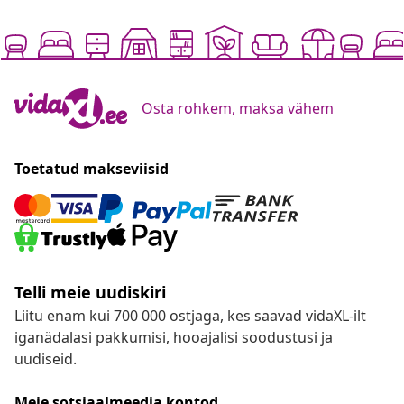
Osta rohkem, maksa vähem
Toetatud makseviisid
Telli meie uudiskiri
Liitu enam kui 700 000 ostjaga, kes saavad vidaXL-ilt
iganädalasi pakkumisi, hooajalisi soodustusi ja
uudiseid.
Meie sotsiaalmeedia kontod