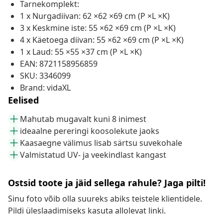
Tarnekomplekt:
1 x Nurgadiivan: 62 ×62 ×69 cm (P ×L ×K)
3 x Keskmine iste: 55 ×62 ×69 cm (P ×L ×K)
4 x Käetoega diivan: 55 ×62 ×69 cm (P ×L ×K)
1 x Laud: 55 ×55 ×37 cm (P ×L ×K)
EAN: 8721158956859
SKU: 3346099
Brand: vidaXL
Eelised
Mahutab mugavalt kuni 8 inimest
ideaalne pereringi koosolekute jaoks
Kaasaegne välimus lisab särtsu suvekohale
Valmistatud UV- ja veekindlast kangast
Ostsid toote ja jäid sellega rahule? Jaga pilti!
Sinu foto võib olla suureks abiks teistele klientidele.
Pildi üleslaadimiseks kasuta allolevat linki.