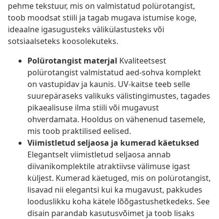
pehme tekstuur, mis on valmistatud polürotangist,
toob moodsat stiili ja tagab mugava istumise koge,
ideaalne igasugusteks välikülastusteks või
sotsiaalseteks koosolekuteks.
Polürotangist materjal
Kvaliteetsest
polürotangist valmistatud aed-sohva komplekt
on vastupidav ja kaunis. UV-kaitse teeb selle
suurepäraseks valikuks välistingimustes, tagades
pikaealisuse ilma stiili või mugavust
ohverdamata. Hooldus on vähenenud tasemele,
mis toob praktilised eelised.
Viimistletud seljaosa ja kumerad käetuksed
Elegantselt viimistletud seljaosa annab
diivanikomplektile atraktiivse välimuse igast
küljest. Kumerad käetuged, mis on polürotangist,
lisavad nii elegantsi kui ka mugavust, pakkudes
looduslikku koha kätele lõõgastushetkedeks. See
disain parandab kasutusvõimet ja toob lisaks