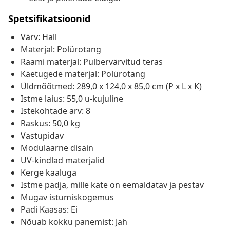
Spetsifikatsioonid
Värv: Hall
Materjal: Polürotang
Raami materjal: Pulbervärvitud teras
Käetugede materjal: Polürotang
Üldmõõtmed: 289,0 x 124,0 x 85,0 cm (P x L x K)
Istme laius: 55,0 u-kujuline
Istekohtade arv: 8
Raskus: 50,0 kg
Vastupidav
Modulaarne disain
UV-kindlad materjalid
Kerge kaaluga
Istme padja, mille kate on eemaldatav ja pestav
Mugav istumiskogemus
Padi Kaasas: Ei
Nõuab kokku panemist: Jah