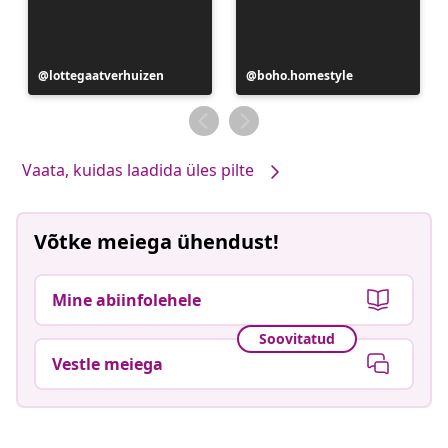
Postitus
lottegaatverhuizen
Postitus
boho.homestyle
avaldatud
avaldatud
Vaata, kuidas laadida üles pilte
Võtke meiega ühendust!
Mine abiinfolehele
Soovitatud
Vestle meiega