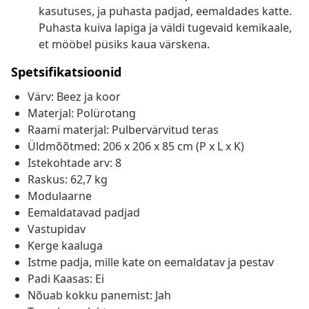
kasutuses, ja puhasta padjad, eemaldades katte.
Puhasta kuiva lapiga ja väldi tugevaid kemikaale,
et mööbel püsiks kaua värskena.
Spetsifikatsioonid
Värv: Beez ja koor
Materjal: Polürotang
Raami materjal: Pulbervärvitud teras
Üldmõõtmed: 206 x 206 x 85 cm (P x L x K)
Istekohtade arv: 8
Raskus: 62,7 kg
Modulaarne
Eemaldatavad padjad
Vastupidav
Kerge kaaluga
Istme padja, mille kate on eemaldatav ja pestav
Padi Kaasas: Ei
Nõuab kokku panemist: Jah