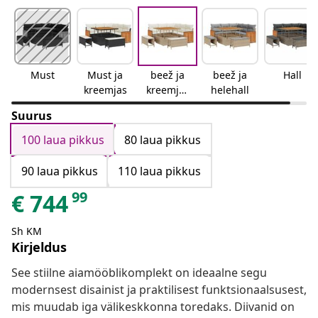
Must
Must ja
beež ja
beež ja
Hall
kreemjas
kreemjas
helehall
valge
Suurus
100 laua pikkus
80 laua pikkus
90 laua pikkus
110 laua pikkus
99
€
744
Sh KM
Kirjeldus
See stiilne aiamööblikomplekt on ideaalne segu
modernsest disainist ja praktilisest funktsionaalsusest,
mis muudab iga välikeskkonna toredaks. Diivanid on