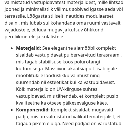
valmistatud vastupidavatest materjalidest, mille lihtsad
jooned ja minimalistlik välimus sobivad igasse aeda või
terrassile. Lõõgasta stiilselt, nautides modulaarset
disaini, mis lubab sul kohandada oma ruumi vastavalt
vajadustele, et luua mugav ja kutsuv õhkkond
pereliikmetele ja külalistele.
Materjalid:
See elegantne aiamööblikomplekt
sisaldab vastupidavat pulbervärvitud terasraami,
mis tagab stabiilsuse koos polürotangi
kudumisega. Massiivne akaatsiapuit lisab igale
mööblitükile looduslikku välimust ning
suurendab nii esteetikat kui ka vastupidavust.
Kõik materjalid on UV-kiirguse suhtes
vastupidavad, mis tähendab, et komplekt püsib
kvaliteetne ka otsese päikesevalguse käes.
Komponendid:
Komplekt sisaldab mugavaid
padju, mis on valmistatud välikattematerjalist, et
tagada pikem eluiga. Need padjad on varustatud