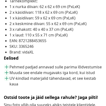
Tarnekomplekt:
1 x nurka diivan: 62 x 62 x 69 cm (PxLxK)
2 x käsidiivan: 118 x 62 x 69 cm (PxLxK)
1 x käsidiivan: 59 x 62 x 69 cm (PxLxK)
2 x keskmine diivan: 55 x 62 x 69 cm (PxLxK)
3 x rahakott: 40 x 40 x 37 cm (PxLxK)
1 x laud: 110 x 55 x 71 cm (PxLxK)
EAN: 8721288453655
SKU: 3365246
Brand: vidaXL
Eelised
Pehmed padjad annavad sulle parima lõdvestumise
Muuda see endale mugavaks iga kord, kui istud
UV-kindlad materjalid tähendavad, et see kestab
kaua
Ostsid toote ja jäid sellega rahule? Jaga pilti!
Sinu foto võib olla suureks abiks teistele klientidele.