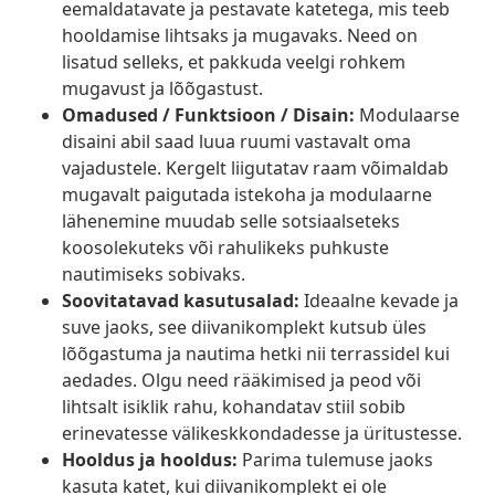
eemaldatavate ja pestavate katetega, mis teeb
hooldamise lihtsaks ja mugavaks. Need on
lisatud selleks, et pakkuda veelgi rohkem
mugavust ja lõõgastust.
Omadused / Funktsioon / Disain:
Modulaarse
disaini abil saad luua ruumi vastavalt oma
vajadustele. Kergelt liigutatav raam võimaldab
mugavalt paigutada istekoha ja modulaarne
lähenemine muudab selle sotsiaalseteks
koosolekuteks või rahulikeks puhkuste
nautimiseks sobivaks.
Soovitatavad kasutusalad:
Ideaalne kevade ja
suve jaoks, see diivanikomplekt kutsub üles
lõõgastuma ja nautima hetki nii terrassidel kui
aedades. Olgu need rääkimised ja peod või
lihtsalt isiklik rahu, kohandatav stiil sobib
erinevatesse välikeskkondadesse ja üritustesse.
Hooldus ja hooldus:
Parima tulemuse jaoks
kasuta katet, kui diivanikomplekt ei ole