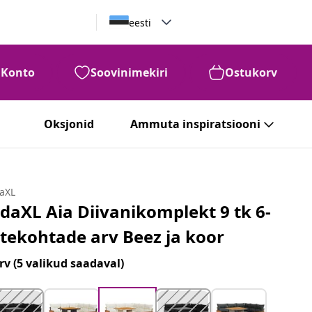
eesti
Konto
Soovinimekiri
Ostukorv
Oksjonid
Ammuta inspiratsiooni
daXL
idaXL Aia Diivanikomplekt 9 tk 6-
stekohtade arv Beez ja koor
rv
(5 valikud saadaval)