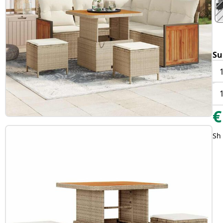
Su
€
Sh