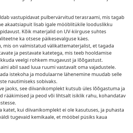
dab vastupidavat pulbervärvitud terasraami, mis tagab
 akaatsiapuit lisab igale mööblitükile looduslikku
upidavust. Kõik materjalid on UV-kiirguse suhtes
liteetne ka otsese päikesevalguse käes.
mis on valmistatud välikattematerjalist, et tagada
avate ja pestavate katetega, mis teeb hooldamise
 pakkuda veelgi rohkem mugavust ja lõõgastust.
ini abil saad luua ruumi vastavalt oma vajadustele.
utada istekoha ja modulaarne lähenemine muudab selle
ste nautimiseks sobivaks.
ve jaoks, see diivanikomplekt kutsub üles lõõgastuma ja
d rääkimised ja peod või lihtsalt isiklik rahu, kohandatav
ustesse.
katet, kui diivanikomplekt ei ole kasutuses, ja puhasta
 väldi tugevaid kemikaale, et mööbel püsiks kaua