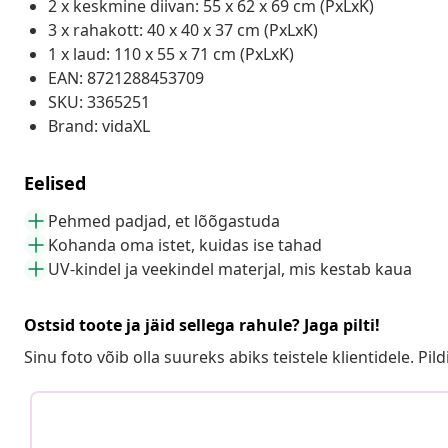
2 x keskmine diivan: 55 x 62 x 69 cm (PxLxK)
3 x rahakott: 40 x 40 x 37 cm (PxLxK)
1 x laud: 110 x 55 x 71 cm (PxLxK)
EAN: 8721288453709
SKU: 3365251
Brand: vidaXL
Eelised
Pehmed padjad, et lõõgastuda
Kohanda oma istet, kuidas ise tahad
UV-kindel ja veekindel materjal, mis kestab kaua
Ostsid toote ja jäid sellega rahule? Jaga pilti!
Sinu foto võib olla suureks abiks teistele klientidele. Pild