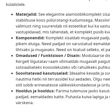
külalistele.
Materjalid:
See elegantne aiamööblikomplekt sisal
stabiilsuse koos polürotangi kudumisega. Massiivne
välimust ning suurendab nii esteetikat kui ka vast
vastupidavad, mis tähendab, et komplekt püsib kva
Komponendid:
Komplekt sisaldab mugavaid padju, 
pikem eluiga. Need padjad on varustatud eemaldat
lihtsaks ja mugavaks. Need on lisatud selleks, et
Omadused / Funktsioon / Disain:
Modulaarse disa
Kergelt liigutatav raam võimaldab mugavalt paig
sotsiaalseteks koosolekuteks või rahulikeks puhku
Soovitatavad kasutusalad:
Ideaalne kevade ja su
nautima hetki nii terrassidel kui aedades. Olgu nee
stiil sobib erinevatesse välikeskkondadesse ja ürit
Hooldus ja hooldus:
Parima tulemuse jaoks kasuta 
padjad, eemaldades katte. Puhasta kuiva lapiga ja
värskena.