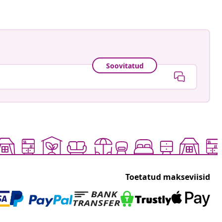
Soovitatud
Toetatud makseviisid