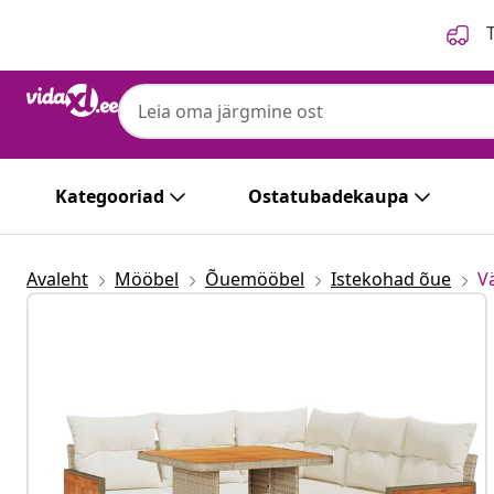
Eelmine
Järgmine
T
Kategooriad
Ostatubadekaupa
Avaleht
Mööbel
Õuemööbel
Istekohad õue
Vä