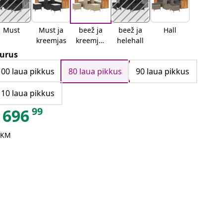
Must
Must ja
beež ja
beež ja
Hall
kreemjas
kreemjas
helehall
valge
urus
100 laua pikkus
80 laua pikkus
90 laua pikkus
110 laua pikkus
99
696
 KM