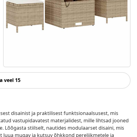
a veel 15
st disainist ja praktilisest funktsionaalsusest, mis
tud vastupidavatest materjalidest, mille lihtsad jooned
e. Lõõgasta stiilselt, nautides modulaarset disaini, mis
t luua mugav ja kutsuv õhkkond pereliikmetele ja