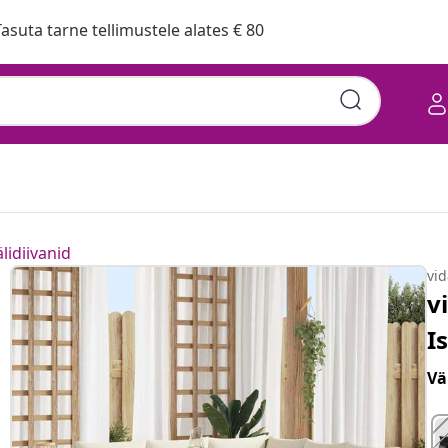
asuta tarne tellimustele alates € 80
lidiivanid
vi
v
I
Vä