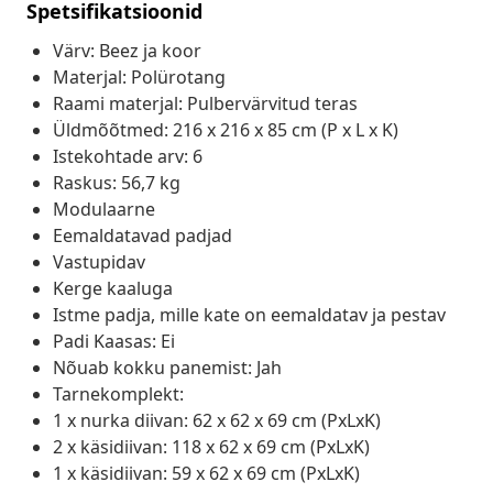
Spetsifikatsioonid
Värv: Beez ja koor
Materjal: Polürotang
Raami materjal: Pulbervärvitud teras
Üldmõõtmed: 216 x 216 x 85 cm (P x L x K)
Istekohtade arv: 6
Raskus: 56,7 kg
Modulaarne
Eemaldatavad padjad
Vastupidav
Kerge kaaluga
Istme padja, mille kate on eemaldatav ja pestav
Padi Kaasas: Ei
Nõuab kokku panemist: Jah
Tarnekomplekt:
1 x nurka diivan: 62 x 62 x 69 cm (PxLxK)
2 x käsidiivan: 118 x 62 x 69 cm (PxLxK)
1 x käsidiivan: 59 x 62 x 69 cm (PxLxK)