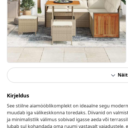
Näit
Kirjeldus
See stiilne aiamööblikomplekt on ideaalne segu modernse
muudab iga välikeskkonna toredaks. Diivanid on valmista
ja minimalistlik välimus sobivad igasse aeda või terrassil
lubab sul kohandada oma ruumi vastavalt vajadustele, e