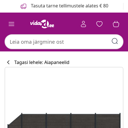
Eelmine
Järgmine
Tasuta tarne tellimustele alates € 80
Tagasi lehele: Aiapaneelid
Köögikollektsi
#sharemevidaxl