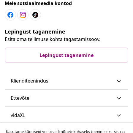
Meie sotsiaalmeedia kontod
Lepingust taganemine
Esita oma tellimuse kohta tagastamissoov.
Lepingust taganemine
Klienditeenindus
Ettevõte
vidaXL
Kasutame küpsiseid veebisaidi nõuetekohaseks toimimiseks, sisu ja
Vaata rohkem