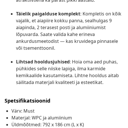
atraktiivsena ka pärast pikki aastaid.
Täielik paigalduse komplekt
: Kompletis on kõik
vajalik, et aiapiire kokku panna, sealhulgas 9
aiapinda, 2 terasest posti ja alumiiniumist
lõpuvarda. Saate valida kahe erineva
ankurdusmeetodist — kas kruvidega pinnasele
või tsementtoonil.
Lihtsad hooldusjuhised
: Hoia oma aed puhas,
pühkides selle niiske lapiga, ilma karmide
kemikaalide kasutamiseta. Lihtne hooldus aitab
säilitada materjali kvaliteeti ja esteetikat.
Spetsifikatsioonid
Värv: Must
Materjal: WPC ja alumiinium
Üldmõõtmed: 792 x 186 cm (L x K)