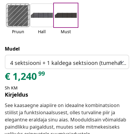
Pruun
Hall
Must
Mudel
4 sektsiooni + 1 kaldega sektsioon (tumehall post)
99
€
1,240
Sh KM
Kirjeldus
See kaasaegne aiapiire on ideaalne kombinatsioon
stiilist ja funktsionaalsusest, olles turvaline piir ja
elegantne eraldaja sinu aias. Mooduldisain võimaldab
paindlikku paigaldust, muutes selle mitmekesiseks