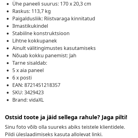
Ühe paneeli suurus: 170 x 20,3 cm
Raskus: 113,7 kg
Paigaldusliik: Riistvaraga kinnitatud
Ilmastikukindel
Stabiilne konstruktsioon
Lihtne kokkupanek
Ainult välitingimustes kasutamiseks
Nõuab kokku panemist: Jah
Tarne sisaldab:
5 x aia paneel
6 x posti
EAN: 8721451218357
SKU: 3429423
Brand: vidaXL
Ostsid toote ja jäid sellega rahule? Jaga pilti!
Sinu foto võib olla suureks abiks teistele klientidele.
Pildi üleslaadimiseks kasuta allolevat linki.