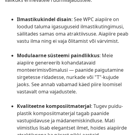
valikuks erinevatele ruumivajadustele.
Ilmastikukindel disain
: See WPC aiapiire on
loodud taluma igasuguseid ilmastikutingimusi,
säilitades samas oma atraktiivsuse. Aiapiire peab
vastu ilma ning ei vaja õlitamist või värvimist.
Modulaarne süsteemi paindlikkus
: Meie
aiapiire genereerib kohandatavaid
monteerimisvõimalusi — paanide paigutamine
sirgetesse ridadesse, nurkade või "T"-kujude
jaoks. See annab vabamad käed piire loomisel
vastavalt oma vajadustele.
Kvaliteetne komposiitmaterjal
: Tugev puidu-
plastik komposiitmaterjal tagab paanide
vastupidavuse ja mädanemiskindluse. Mati
viimistlus lisab elegantset ilmet, hoides aiapiirde