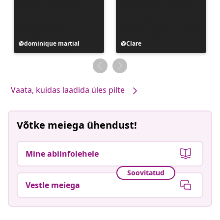
Postitus
dominique martial
Postitus
Clare
avaldatud
avaldatud
Vaata, kuidas laadida üles pilte
Võtke meiega ühendust!
Mine abiinfolehele
Soovitatud
Vestle meiega