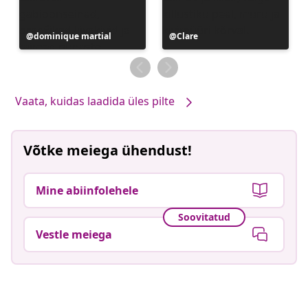
Postitus
dominique martial
Postitus
Clare
avaldatud
avaldatud
Vaata, kuidas laadida üles pilte
Võtke meiega ühendust!
Mine abiinfolehele
Soovitatud
Vestle meiega