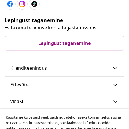
Lepingust taganemine
Esita oma tellimuse kohta tagastamissoov.
Lepingust taganemine
Klienditeenindus
Ettevõte
vidaXL
Kasutame küpsiseid veebisaidi nõuetekohaseks toimimiseks, sisu ja
Vaata rohkem
reklaamide isikupärastamiseks, sotsiaalmeedia funktsioonide
pakkumiseks ning liikluse analüüsimiseks. Jagame teie infot meie