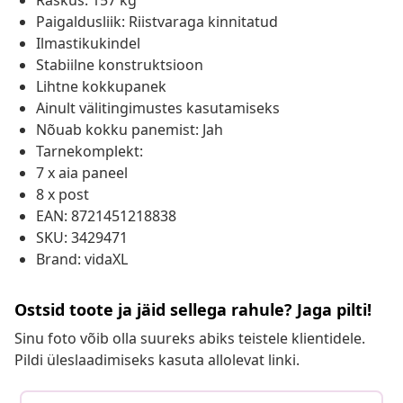
Raskus: 157 kg
Paigaldusliik: Riistvaraga kinnitatud
Ilmastikukindel
Stabiilne konstruktsioon
Lihtne kokkupanek
Ainult välitingimustes kasutamiseks
Nõuab kokku panemist: Jah
Tarnekomplekt:
7 x aia paneel
8 x post
EAN: 8721451218838
SKU: 3429471
Brand: vidaXL
Ostsid toote ja jäid sellega rahule? Jaga pilti!
Sinu foto võib olla suureks abiks teistele klientidele.
Pildi üleslaadimiseks kasuta allolevat linki.