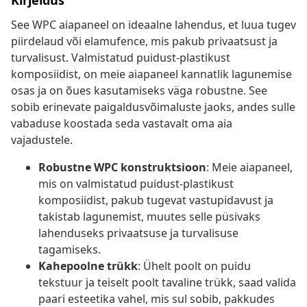
Kirjeldus
See WPC aiapaneel on ideaalne lahendus, et luua tugev
piirdelaud või elamufence, mis pakub privaatsust ja
turvalisust. Valmistatud puidust-plastikust
komposiidist, on meie aiapaneel kannatlik lagunemise
osas ja on õues kasutamiseks väga robustne. See
sobib erinevate paigaldusvõimaluste jaoks, andes sulle
vabaduse koostada seda vastavalt oma aia
vajadustele.
Robustne WPC konstruktsioon
: Meie aiapaneel,
mis on valmistatud puidust-plastikust
komposiidist, pakub tugevat vastupidavust ja
takistab lagunemist, muutes selle püsivaks
lahenduseks privaatsuse ja turvalisuse
tagamiseks.
Kahepoolne trükk
: Ühelt poolt on puidu
tekstuur ja teiselt poolt tavaline trükk, saad valida
paari esteetika vahel, mis sul sobib, pakkudes