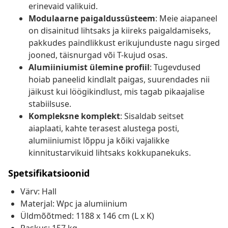
erinevaid valikuid.
Modulaarne paigaldussüsteem
: Meie aiapaneel
on disainitud lihtsaks ja kiireks paigaldamiseks,
pakkudes paindlikkust erikujunduste nagu sirged
jooned, täisnurgad või T-kujud osas.
Alumiiniumist ülemine profiil
: Tugevdused
hoiab paneelid kindlalt paigas, suurendades nii
jäikust kui löögikindlust, mis tagab pikaajalise
stabiilsuse.
Kompleksne komplekt
: Sisaldab seitset
aiaplaati, kahte terasest alustega posti,
alumiiniumist lõppu ja kõiki vajalikke
kinnitustarvikuid lihtsaks kokkupanekuks.
Spetsifikatsioonid
Värv: Hall
Materjal: Wpc ja alumiinium
Üldmõõtmed: 1188 x 146 cm (L x K)