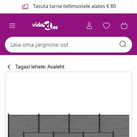
Eelmine
Järgmine
Tasuta tarne tellimustele alates € 80
Tagasi lehele: Avaleht
Köögikollektsi
#sharemevidaxl