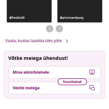
Postitus
funkis30
Postitus
picnicandposy
avaldatud
avaldatud
Vaata, kuidas laadida üles pilte
Võtke meiega ühendust!
Mine abiinfolehele
Soovitatud
Vestle meiega