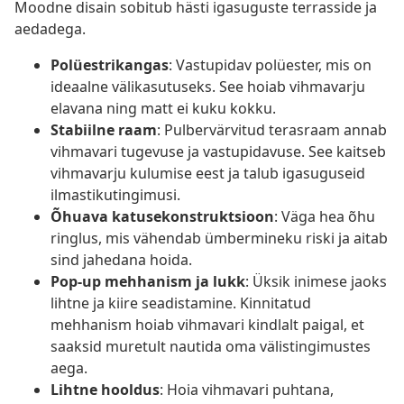
Moodne disain sobitub hästi igasuguste terrasside ja
aedadega.
Polüestrikangas
: Vastupidav polüester, mis on
ideaalne välikasutuseks. See hoiab vihmavarju
elavana ning matt ei kuku kokku.
Stabiilne raam
: Pulbervärvitud terasraam annab
vihmavari tugevuse ja vastupidavuse. See kaitseb
vihmavarju kulumise eest ja talub igasuguseid
ilmastikutingimusi.
Õhuava katusekonstruktsioon
: Väga hea õhu
ringlus, mis vähendab ümbermineku riski ja aitab
sind jahedana hoida.
Pop-up mehhanism ja lukk
: Üksik inimese jaoks
lihtne ja kiire seadistamine. Kinnitatud
mehhanism hoiab vihmavari kindlalt paigal, et
saaksid muretult nautida oma välistingimustes
aega.
Lihtne hooldus
: Hoia vihmavari puhtana,