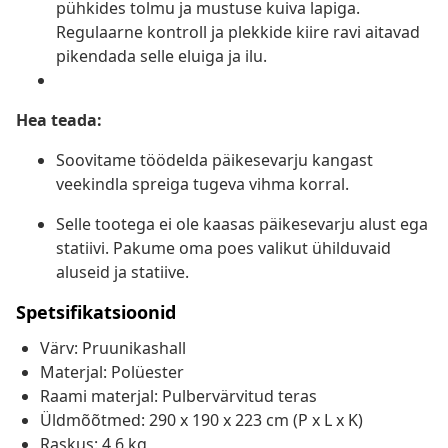
pühkides tolmu ja mustuse kuiva lapiga.
Regulaarne kontroll ja plekkide kiire ravi aitavad
pikendada selle eluiga ja ilu.
Hea teada:
Soovitame töödelda päikesevarju kangast
veekindla spreiga tugeva vihma korral.
Selle tootega ei ole kaasas päikesevarju alust ega
statiivi. Pakume oma poes valikut ühilduvaid
aluseid ja statiive.
Spetsifikatsioonid
Värv: Pruunikashall
Materjal: Polüester
Raami materjal: Pulbervärvitud teras
Üldmõõtmed: 290 x 190 x 223 cm (P x L x K)
Raskus: 4,6 kg