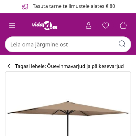
Eelmine
Järgmine
Tasuta tarne tellimustele alates € 80
Tagasi lehele: Õuevihmavarjud ja päikesevarjud
Köögikollektsi
#sharemevidaxl