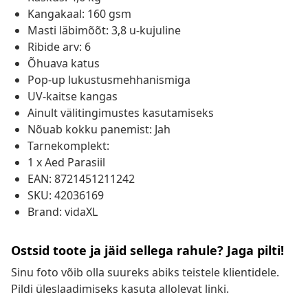
Kangakaal: 160 gsm
Masti läbimõõt: 3,8 u-kujuline
Ribide arv: 6
Õhuava katus
Pop-up lukustusmehhanismiga
UV-kaitse kangas
Ainult välitingimustes kasutamiseks
Nõuab kokku panemist: Jah
Tarnekomplekt:
1 x Aed Parasiil
EAN: 8721451211242
SKU: 42036169
Brand: vidaXL
Ostsid toote ja jäid sellega rahule? Jaga pilti!
Sinu foto võib olla suureks abiks teistele klientidele.
Pildi üleslaadimiseks kasuta allolevat linki.