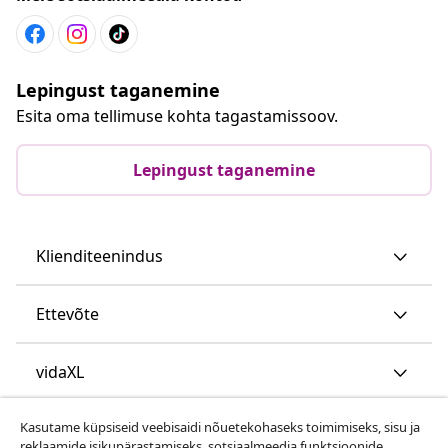
Lepingust taganemine
Esita oma tellimuse kohta tagastamissoov.
Lepingust taganemine
Klienditeenindus
Ettevõte
vidaXL
Kasutame küpsiseid veebisaidi nõuetekohaseks toimimiseks, sisu ja
Vaata rohkem
reklaamide isikupärastamiseks, sotsiaalmeedia funktsioonide