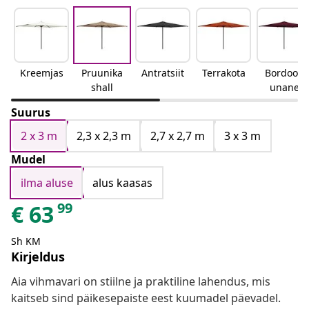
Kreemjas
Pruunika
Antratsiit
Terrakota
Bordoop
shall
unane
Suurus
2 x 3 m
2,3 x 2,3 m
2,7 x 2,7 m
3 x 3 m
Mudel
ilma aluse
alus kaasas
99
€
63
Sh KM
Kirjeldus
Aia vihmavari on stiilne ja praktiline lahendus, mis
kaitseb sind päikesepaiste eest kuumadel päevadel.