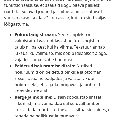
funktsionaalsuse, et saaksid kogu päeva päikest
nautida. Sujuvad jooned ja stiilne välimus sobivad
suurepäraselt aeda või terrassile, kutsub sind väljas
lõõgastuma.
Polürotangist raam:
See komplekt on
valmistatud vastupidavast polürotangist, mis
talub nii päikest kui ka vihma. Tekstuur annab
luksusliku välimuse, mis sobib ideaalselt aiaga,
vajades samas vähe hooldust.
Peidetud hoiustamise disain:
Nutikad
hoiuruumid on peidetud pinkide ja ottomani
sisse. Ideaalne padjades ja välistarvikute
hoidmiseks, et tagada mugavust ja puhtust
koosolekute ajal.
Kerge ja mobiilne:
Disain soodustab lihtsat
liikumist, mis võimaldab sul sujuvalt ümber
korraldada mööblit erinevates situatsioonides, et
tagada paindlikkust ja mugavust