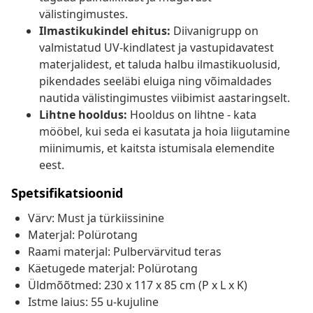
välistingimustes.
Ilmastikukindel ehitus:
Diivanigrupp on
valmistatud UV-kindlatest ja vastupidavatest
materjalidest, et taluda halbu ilmastikuolusid,
pikendades seeläbi eluiga ning võimaldades
nautida välistingimustes viibimist aastaringselt.
Lihtne hooldus:
Hooldus on lihtne - kata
mööbel, kui seda ei kasutata ja hoia liigutamine
miinimumis, et kaitsta istumisala elemendite
eest.
Spetsifikatsioonid
Värv: Must ja türkiissinine
Materjal: Polürotang
Raami materjal: Pulbervärvitud teras
Käetugede materjal: Polürotang
Üldmõõtmed: 230 x 117 x 85 cm (P x L x K)
Istme laius: 55 u-kujuline