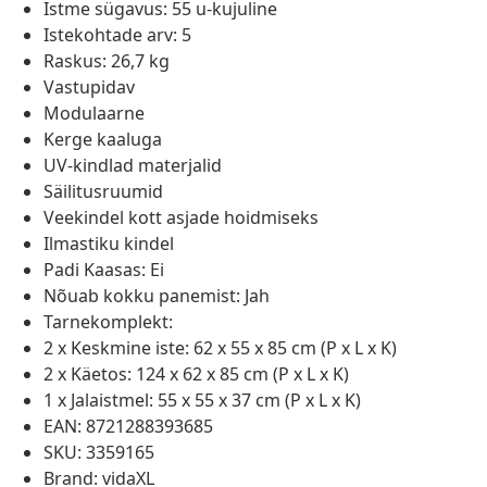
Istme sügavus: 55 u-kujuline
Istekohtade arv: 5
Raskus: 26,7 kg
Vastupidav
Modulaarne
Kerge kaaluga
UV-kindlad materjalid
Säilitusruumid
Veekindel kott asjade hoidmiseks
Ilmastiku kindel
Padi Kaasas: Ei
Nõuab kokku panemist: Jah
Tarnekomplekt:
2 x Keskmine iste: 62 x 55 x 85 cm (P x L x K)
2 x Käetos: 124 x 62 x 85 cm (P x L x K)
1 x Jalaistmel: 55 x 55 x 37 cm (P x L x K)
EAN: 8721288393685
SKU: 3359165
Brand: vidaXL