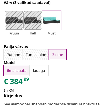
Värv
(3 valikud saadaval)
Pruun
Hall
Must
Padja värvus
Punane
Tumesinine
Sinine
Mudel
ilma lauata
lauaga
99
€
384
Sh KM
Kirjeldus
See aiamööbel ühendab modernse disaini ja praktilise