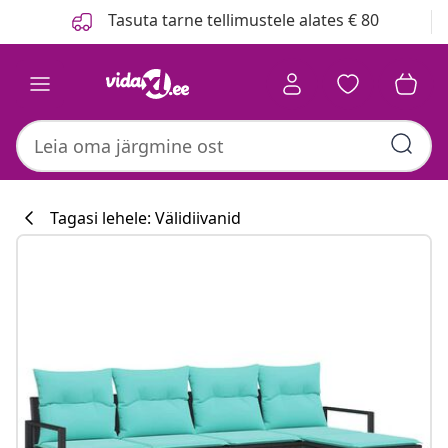
Eelmine
Järgmine
Tasuta tarne tellimustele alates € 80
Tagasi lehele: Välidiivanid
Köögikollektsi
#sharemevidaxl