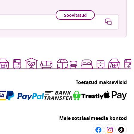
Soovitatud
Toetatud makseviisid
Meie sotsiaalmeedia kontod