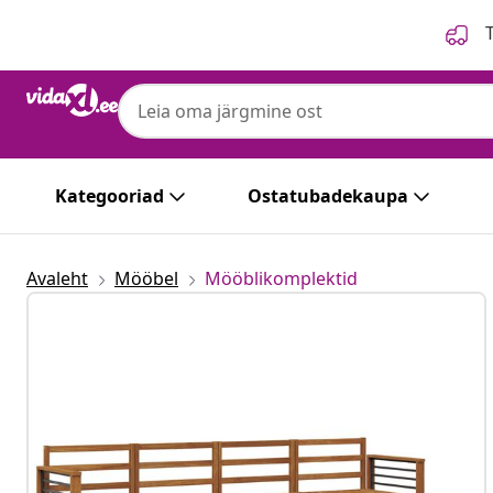
Eelmine
Järgmine
T
Kategooriad
Ostatubadekaupa
Avaleht
Mööbel
Mööblikomplektid