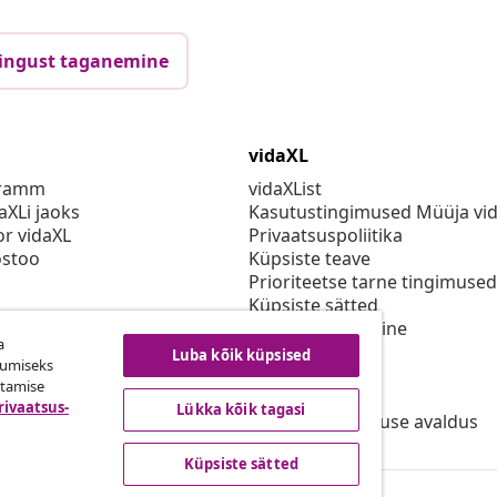
ingust taganemine
vidaXL
gramm
vidaXList
aXLi jaoks
Kasutustingimused Müüja vi
or vidaXL
Privaatsuspoliitika
stoo
Küpsiste teave
Prioriteetse tarne tingimused
Küpsiste sätted
vidaXLis töötamine
a
Turvalisus
Luba kõik küpsised
kumiseks
Eli vastutav isik
utamise
EPR poliitika
rivaatsus-
Lükka kõik tagasi
Juurdepääsetavuse avaldus
Küpsiste sätted