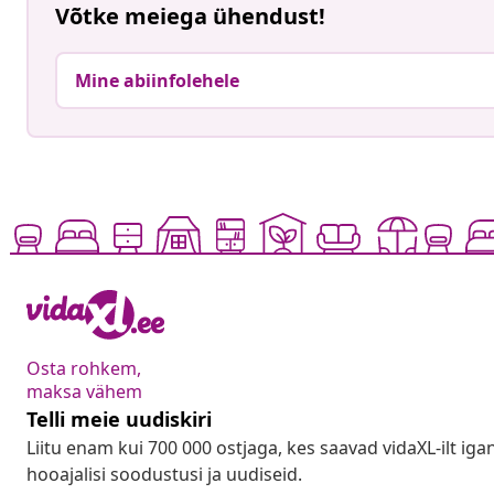
Võtke meiega ühendust!
Mine abiinfolehele
Osta rohkem,
maksa vähem
Telli meie uudiskiri
Liitu enam kui 700 000 ostjaga, kes saavad vidaXL-ilt ig
hooajalisi soodustusi ja uudiseid.