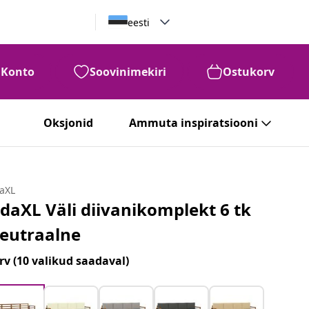
eesti
Konto
Soovinimekiri
Ostukorv
Oksjonid
Ammuta inspiratsiooni
daXL
idaXL Väli diivanikomplekt 6 tk
eutraalne
rv
(10 valikud saadaval)