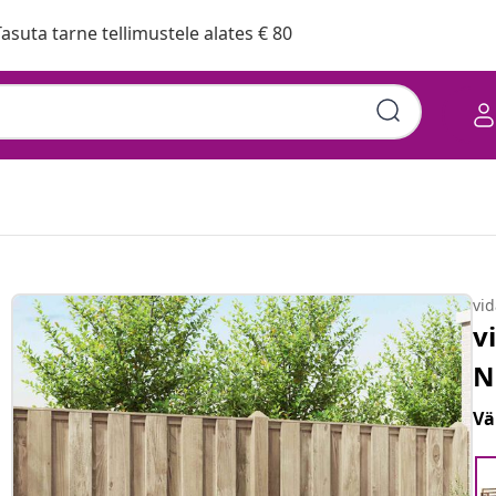
asuta tarne tellimustele alates € 80
vi
v
N
Vä