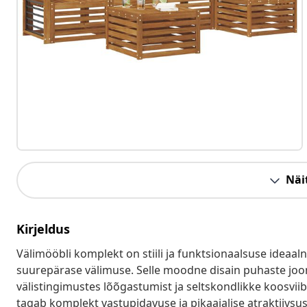
Näit
Kirjeldus
Välimööbli komplekt on stiili ja funktsionaalsuse ideaal
suurepärase välimuse. Selle moodne disain puhaste joont
välistingimustes lõõgastumist ja seltskondlikke koosviib
tagab komplekt vastupidavuse ja pikaajalise atraktiivsuse,