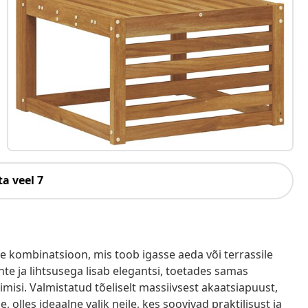
a veel 7
ne kombinatsioon, mis toob igasse aeda või terrassile
e ja lihtsusega lisab elegantsi, toetades samas
imisi. Valmistatud tõeliselt massiivsest akaatsiapuust,
 olles ideaalne valik neile, kes soovivad praktilisust ja