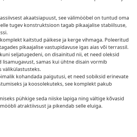
ssiivsest akaatsiapuust, see välimööbel on tuntud oma
elle tugev konstruktsioon tagab pikaajalise stabiilsuse,
ssi.
 komplekt kaitstud päikese ja kerge vihmaga. Poleeritud
 tagades pikaajalise vastupidavuse igas aias või terrassil.
uni seljatugedeni, on disainitud nii, et need oleksid
 lisamugavust, samas kui ühtne disain vormib
 välikülastusteks.
imalik kohandada paigutusi, et need sobiksid erinevate
stumiseks ja koosolekuteks, see komplekt pakub
iseks pühkige seda niiske lapiga ning vältige kõvasid
ööbli atraktiivsust ja pikendab selle eluiga.