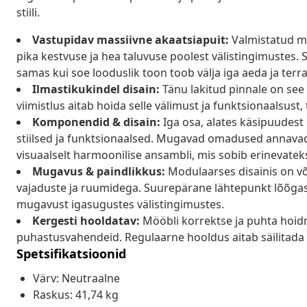
stiili.
Vastupidav massiivne akaatsiapuit:
Valmistatud ma
pika kestvuse ja hea taluvuse poolest välistingimustes. S
samas kui soe looduslik toon toob välja iga aeda ja terra
Ilmastikukindel disain:
Tänu lakitud pinnale on see
viimistlus aitab hoida selle välimust ja funktsionaalsust,
Komponendid & disain:
Iga osa, alates käsipuudest k
stiilsed ja funktsionaalsed. Mugavad omadused annavad
visuaalselt harmoonilise ansambli, mis sobib erinevateks
Mugavus & paindlikkus:
Modulaarses disainis on võ
vajaduste ja ruumidega. Suurepärane lähtepunkt lõõga
mugavust igasugustes välistingimustes.
Kergesti hooldatav:
Mööbli korrektse ja puhta hoidm
puhastusvahendeid. Regulaarne hooldus aitab säilitada m
Spetsifikatsioonid
Värv: Neutraalne
Raskus: 41,74 kg