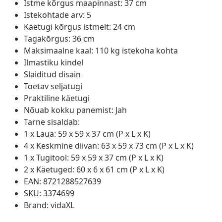
Istme kõrgus maapinnast: 37 cm
Istekohtade arv: 5
Käetugi kõrgus istmelt: 24 cm
Tagakõrgus: 36 cm
Maksimaalne kaal: 110 kg istekoha kohta
Ilmastiku kindel
Slaiditud disain
Toetav seljatugi
Praktiline käetugi
Nõuab kokku panemist: Jah
Tarne sisaldab:
1 x Laua: 59 x 59 x 37 cm (P x L x K)
4 x Keskmine diivan: 63 x 59 x 73 cm (P x L x K)
1 x Tugitool: 59 x 59 x 37 cm (P x L x K)
2 x Käetuged: 60 x 6 x 61 cm (P x L x K)
EAN: 8721288527639
SKU: 3374699
Brand: vidaXL