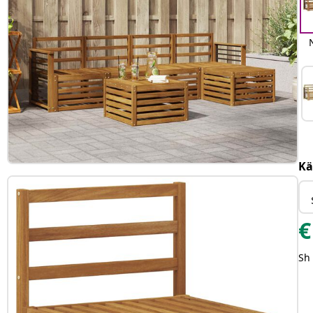
Kä
€
Sh