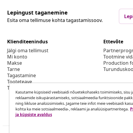
Lepingust taganemine
Lep
Esita oma tellimuse kohta tagastamissoov.
Klienditeenindus
Ettevõte
Jälgi oma tellimust
Partnerpro
Mi konto
Tootmine vid
Makse
Production f
Tarne
Turunduskoo
Tagastamine
Tooteteave
Tellimus
Kasutame küpsiseid veebisaidi nõuetekohaseks toimimiseks, sisu j
reklaamide isikupärastamiseks, sotsiaalmeedia funktsioonide pak
ning liikluse analüüsimiseks. Jagame teie infot meie veebisaidi kas
kohta ka meie sotsiaalmeedia-, reklaami ja analüüsipartneritega.
P
ja küpsiste avaldus