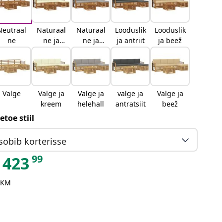
Neutraal
Naturaal
Naturaal
Looduslik
Looduslik
ne
ne ja
ne ja
ja antriit
ja beež
kreemjas
helehall
Valge
Valge ja
Valge ja
valge ja
Valge ja
kreem
helehall
antratsiit
beež
etoe stiil
sobib korterisse
99
423
 KM