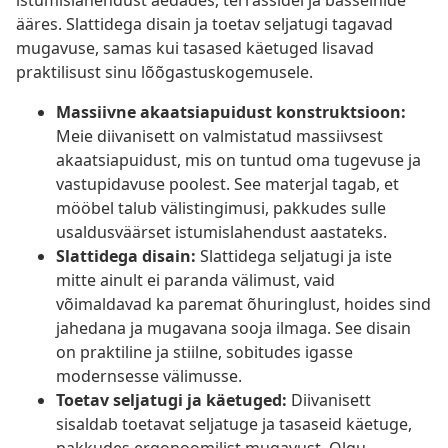
istumislahendust aedades, terrassidel ja basseinide
ääres. Slattidega disain ja toetav seljatugi tagavad
mugavuse, samas kui tasased käetuged lisavad
praktilisust sinu lõõgastuskogemusele.
Massiivne akaatsiapuidust konstruktsioon:
Meie diivanisett on valmistatud massiivsest
akaatsiapuidust, mis on tuntud oma tugevuse ja
vastupidavuse poolest. See materjal tagab, et
mööbel talub välistingimusi, pakkudes sulle
usaldusväärset istumislahendust aastateks.
Slattidega disain:
Slattidega seljatugi ja iste
mitte ainult ei paranda välimust, vaid
võimaldavad ka paremat õhuringlust, hoides sind
jahedana ja mugavana sooja ilmaga. See disain
on praktiline ja stiilne, sobitudes igasse
modernsesse välimusse.
Toetav seljatugi ja käetuged:
Diivanisett
sisaldab toetavat seljatuge ja tasaseid käetuge,