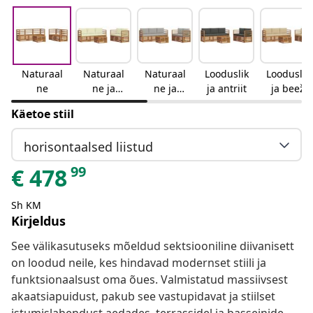
Naturaal
Naturaal
Naturaal
Looduslik
Looduslik
ne
ne ja
ne ja
ja antriit
ja beež
kreemjas
helehall
Käetoe stiil
horisontaalsed liistud
99
€
478
Sh KM
Kirjeldus
See välikasutuseks mõeldud sektsiooniline diivanisett
on loodud neile, kes hindavad modernset stiili ja
funktsionaalsust oma õues. Valmistatud massiivsest
akaatsiapuidust, pakub see vastupidavat ja stiilset