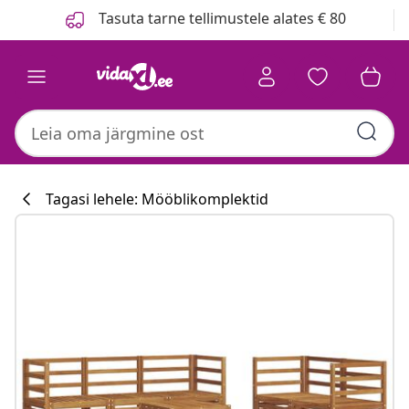
Eelmine
Järgmine
Tasuta tarne tellimustele alates € 80
Tagasi lehele: Mööblikomplektid
Köögikollektsi
#sharemevidaxl