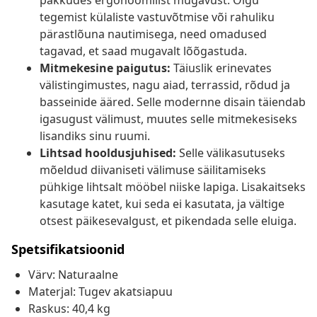
pakkudes ergonoomilist mugavust. Olgu
tegemist külaliste vastuvõtmise või rahuliku
pärastlõuna nautimisega, need omadused
tagavad, et saad mugavalt lõõgastuda.
Mitmekesine paigutus:
Täiuslik erinevates
välistingimustes, nagu aiad, terrassid, rõdud ja
basseinide ääred. Selle modernne disain täiendab
igasugust välimust, muutes selle mitmekesiseks
lisandiks sinu ruumi.
Lihtsad hooldusjuhised:
Selle välikasutuseks
mõeldud diivaniseti välimuse säilitamiseks
pühkige lihtsalt mööbel niiske lapiga. Lisakaitseks
kasutage katet, kui seda ei kasutata, ja vältige
otsest päikesevalgust, et pikendada selle eluiga.
Spetsifikatsioonid
Värv: Naturaalne
Materjal: Tugev akatsiapuu
Raskus: 40,4 kg