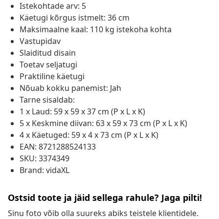
Istekohtade arv: 5
Käetugi kõrgus istmelt: 36 cm
Maksimaalne kaal: 110 kg istekoha kohta
Vastupidav
Slaiditud disain
Toetav seljatugi
Praktiline käetugi
Nõuab kokku panemist: Jah
Tarne sisaldab:
1 x Laud: 59 x 59 x 37 cm (P x L x K)
5 x Keskmine diivan: 63 x 59 x 73 cm (P x L x K)
4 x Käetuged: 59 x 4 x 73 cm (P x L x K)
EAN: 8721288524133
SKU: 3374349
Brand: vidaXL
Ostsid toote ja jäid sellega rahule? Jaga pilti!
Sinu foto võib olla suureks abiks teistele klientidele.