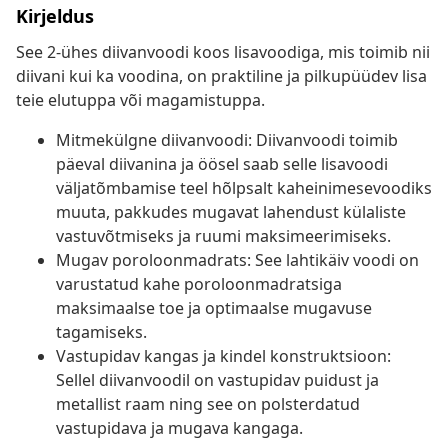
Kirjeldus
See 2-ühes diivanvoodi koos lisavoodiga, mis toimib nii
diivani kui ka voodina, on praktiline ja pilkupüüdev lisa
teie elutuppa või magamistuppa.
Mitmekülgne diivanvoodi: Diivanvoodi toimib
päeval diivanina ja öösel saab selle lisavoodi
väljatõmbamise teel hõlpsalt kaheinimesevoodiks
muuta, pakkudes mugavat lahendust külaliste
vastuvõtmiseks ja ruumi maksimeerimiseks.
Mugav poroloonmadrats: See lahtikäiv voodi on
varustatud kahe poroloonmadratsiga
maksimaalse toe ja optimaalse mugavuse
tagamiseks.
Vastupidav kangas ja kindel konstruktsioon:
Sellel diivanvoodil on vastupidav puidust ja
metallist raam ning see on polsterdatud
vastupidava ja mugava kangaga.