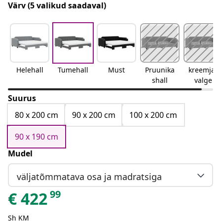
Värv
(5 valikud saadaval)
Helehall
Tumehall
Must
Pruunika
kreemjas
shall
valge
Suurus
80 x 200 cm
90 x 200 cm
100 x 200 cm
90 x 190 cm
Mudel
väljatõmmatava osa ja madratsiga
99
€
422
Sh KM