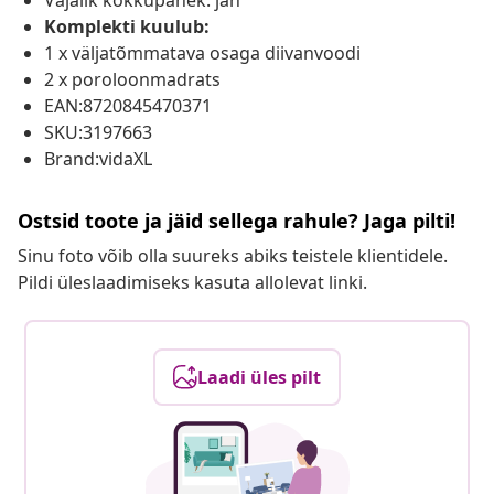
Vajalik kokkupanek: jah
Komplekti kuulub:
1 x väljatõmmatava osaga diivanvoodi
2 x poroloonmadrats
EAN:8720845470371
SKU:3197663
Brand:vidaXL
Ostsid toote ja jäid sellega rahule? Jaga pilti!
Sinu foto võib olla suureks abiks teistele klientidele.
Pildi üleslaadimiseks kasuta allolevat linki.
Laadi üles pilt