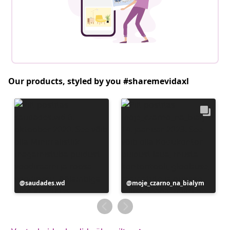
Our products, styled by you #sharemevidaxl
Postitus
saudades.wd
Postitus
moje_czarno_na_bialym
avaldatud
avaldatud