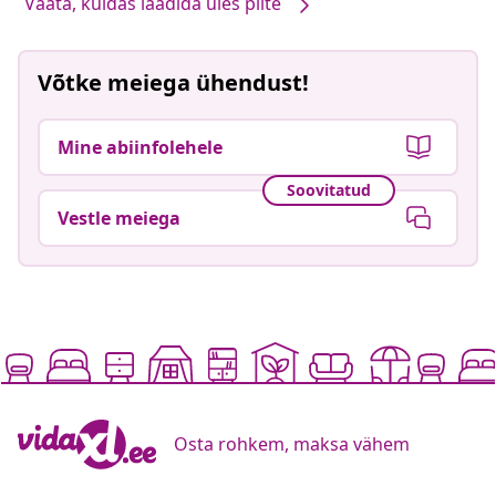
Vaata, kuidas laadida üles pilte
Võtke meiega ühendust!
Mine abiinfolehele
Soovitatud
Vestle meiega
Osta rohkem, maksa vähem