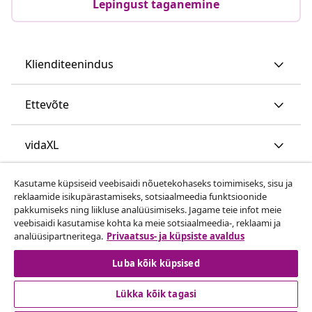
Lepingust taganemine
Klienditeenindus
Ettevõte
vidaXL
Kasutame küpsiseid veebisaidi nõuetekohaseks toimimiseks, sisu ja
Vaata rohkem
reklaamide isikupärastamiseks, sotsiaalmeedia funktsioonide
pakkumiseks ning liikluse analüüsimiseks. Jagame teie infot meie
veebisaidi kasutamise kohta ka meie sotsiaalmeedia-, reklaami ja
analüüsipartneritega.
Privaatsus- ja küpsiste avaldus
Luba kõik küpsised
Lükka kõik tagasi
© 2008-2026 vidaXL www.vidaxl.ee on vidaXL Marketplace
Europe B.V. veebileht