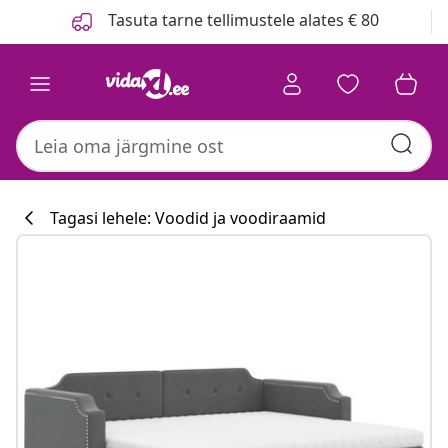
Eelmine
Järgmine
Tasuta tarne tellimustele alates € 80
Tagasi lehele: Voodid ja voodiraamid
Köögikollektsi
#sharemevidaxl