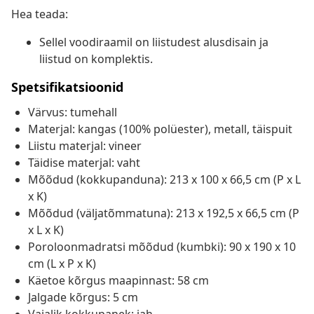
Hea teada:
Sellel voodiraamil on liistudest alusdisain ja
liistud on komplektis.
Spetsifikatsioonid
Värvus: tumehall
Materjal: kangas (100% polüester), metall, täispuit
Liistu materjal: vineer
Täidise materjal: vaht
Mõõdud (kokkupanduna): 213 x 100 x 66,5 cm (P x L
x K)
Mõõdud (väljatõmmatuna): 213 x 192,5 x 66,5 cm (P
x L x K)
Poroloonmadratsi mõõdud (kumbki): 90 x 190 x 10
cm (L x P x K)
Käetoe kõrgus maapinnast: 58 cm
Jalgade kõrgus: 5 cm