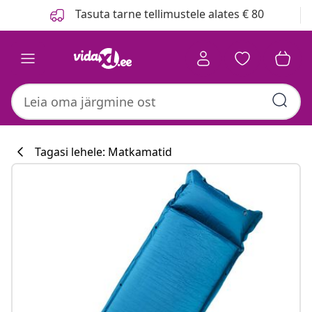
Eelmine
Järgmine
Tasuta tarne tellimustele alates € 80
Tagasi lehele: Matkamatid
Köögikollektsi
#sharemevidaxl