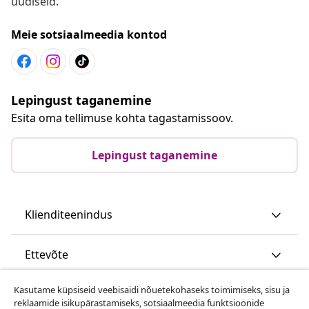
uudiseid.
Meie sotsiaalmeedia kontod
Lepingust taganemine
Esita oma tellimuse kohta tagastamissoov.
Lepingust taganemine
Klienditeenindus
Ettevõte
Kasutame küpsiseid veebisaidi nõuetekohaseks toimimiseks, sisu ja
vidaXL
reklaamide isikupärastamiseks, sotsiaalmeedia funktsioonide