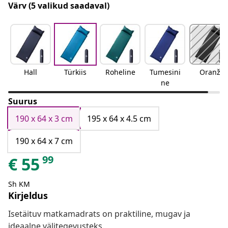
Värv
(5 valikud saadaval)
Hall
Türkiis
Roheline
Tumesini
Oranž
ne
Suurus
190 x 64 x 3 cm
195 x 64 x 4.5 cm
190 x 64 x 7 cm
99
€
55
Sh KM
Kirjeldus
Isetäituv matkamadrats on praktiline, mugav ja
ideaalne välitegevusteks.