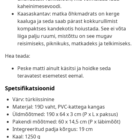
kaheinimesevoodi.
Kaasaskantav: matka õhkmadrats on kerge
kaaluga ja seda saab pärast kokkurullimist
kompaktses kandekotis hoiustada. See ei võta
liiga palju ruumi, mistõttu on see mugav
reisimiseks, piknikuks, matkadeks ja telkimiseks.
Hea teada:
Peske matti ainult käsitsi ja hoidke seda
teravatest esemetest eemal.
Spetsifikatsioonid
Värv: türkiissinine
Materjal: 19D vaht, PVC-kattega kangas
Üldmõõtmed: 190 x 64 x 3 cm (P x L x paksus)
Pakendi mõõtmed: 60 x 14,5 cm (P x läbimõõt)
Integreeritud padja kõrgus: 19 cm
Kaal: 1250 g