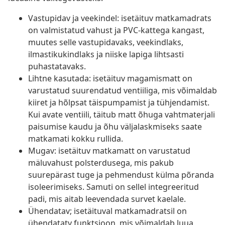
Vastupidav ja veekindel: isetäituv matkamadrats
on valmistatud vahust ja PVC-kattega kangast,
muutes selle vastupidavaks, veekindlaks,
ilmastikukindlaks ja niiske lapiga lihtsasti
puhastatavaks.
Lihtne kasutada: isetäituv magamismatt on
varustatud suurendatud ventiiliga, mis võimaldab
kiiret ja hõlpsat täispumpamist ja tühjendamist.
Kui avate ventiili, täitub matt õhuga vahtmaterjali
paisumise kaudu ja õhu väljalaskmiseks saate
matkamati kokku rullida.
Mugav: isetäituv matkamatt on varustatud
mäluvahust polsterdusega, mis pakub
suurepärast tuge ja pehmendust külma põranda
isoleerimiseks. Samuti on sellel integreeritud
padi, mis aitab leevendada survet kaelale.
Ühendatav; isetäituval matkamadratsil on
ühendatatv funktsioon, mis võimaldab luua