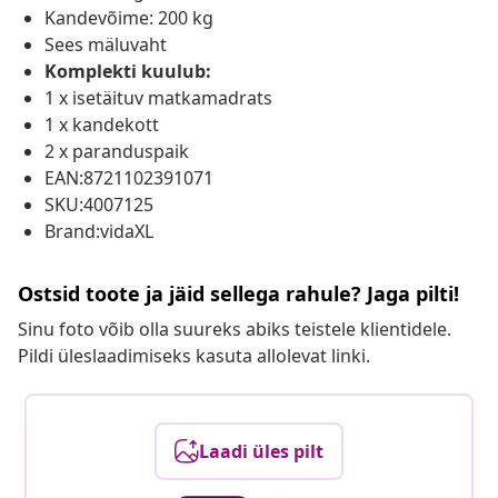
Kandevõime: 200 kg
Sees mäluvaht
Komplekti kuulub:
1 x isetäituv matkamadrats
1 x kandekott
2 x paranduspaik
EAN:8721102391071
SKU:4007125
Brand:vidaXL
Ostsid toote ja jäid sellega rahule? Jaga pilti!
Sinu foto võib olla suureks abiks teistele klientidele.
Pildi üleslaadimiseks kasuta allolevat linki.
Laadi üles pilt