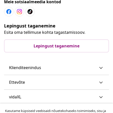
Meie sotsiaalmeedia kontod
Lepingust taganemine
Esita oma tellimuse kohta tagastamissoov.
Lepingust taganemine
Klienditeenindus
Ettevõte
vidaXL
Kasutame küpsiseid veebisaidi nõuetekohaseks toimimiseks, sisu ja
Vaata rohkem