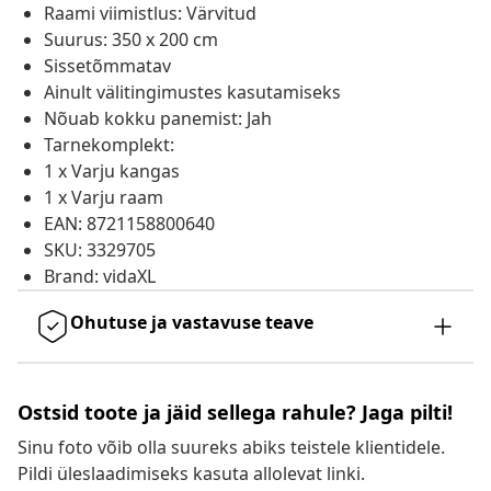
Raami viimistlus: Värvitud
Suurus: 350 x 200 cm
Sissetõmmatav
Ainult välitingimustes kasutamiseks
Nõuab kokku panemist: Jah
Tarnekomplekt:
1 x Varju kangas
1 x Varju raam
EAN: 8721158800640
SKU: 3329705
Brand: vidaXL
Ohutuse ja vastavuse teave
Ostsid toote ja jäid sellega rahule? Jaga pilti!
Sinu foto võib olla suureks abiks teistele klientidele.
Pildi üleslaadimiseks kasuta allolevat linki.