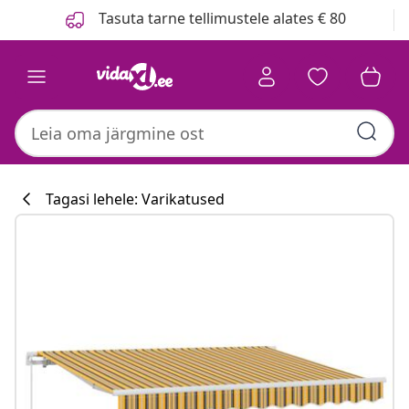
Eelmine
Järgmine
Tasuta tarne tellimustele alates € 80
Tagasi lehele: Varikatused
Köögikollektsi
#sharemevidaxl