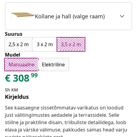
Kollane ja hall (valge raam)
Suurus
2,5 x 2 m
3 x 2 m
3,5 x 2 m
Mudel
Manuaalne
Elektriline
99
€
308
Sh KM
Kirjeldus
See kaasaegne sissetõmmatav varikatus on loodud
just välitingimustes aedadele ja terrassidele. Selle
stiilne ja praktiline disain, triibuliste detailidega, loob
elava ja värske välimuse, pakkudes samas head varju