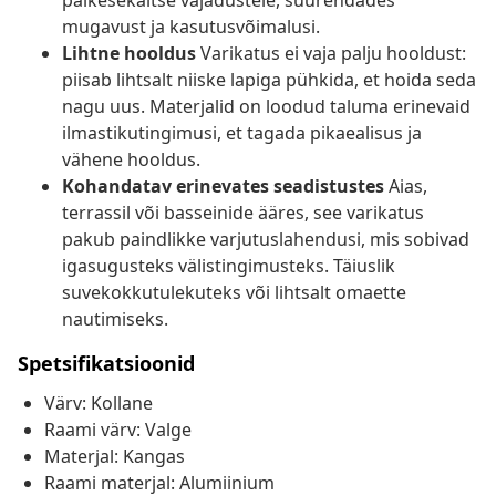
päikesekaitse vajadustele, suurendades
mugavust ja kasutusvõimalusi.
Lihtne hooldus
Varikatus ei vaja palju hooldust:
piisab lihtsalt niiske lapiga pühkida, et hoida seda
nagu uus. Materjalid on loodud taluma erinevaid
ilmastikutingimusi, et tagada pikaealisus ja
vähene hooldus.
Kohandatav erinevates seadistustes
Aias,
terrassil või basseinide ääres, see varikatus
pakub paindlikke varjutuslahendusi, mis sobivad
igasugusteks välistingimusteks. Täiuslik
suvekokkutulekuteks või lihtsalt omaette
nautimiseks.
Spetsifikatsioonid
Värv: Kollane
Raami värv: Valge
Materjal: Kangas
Raami materjal: Alumiinium