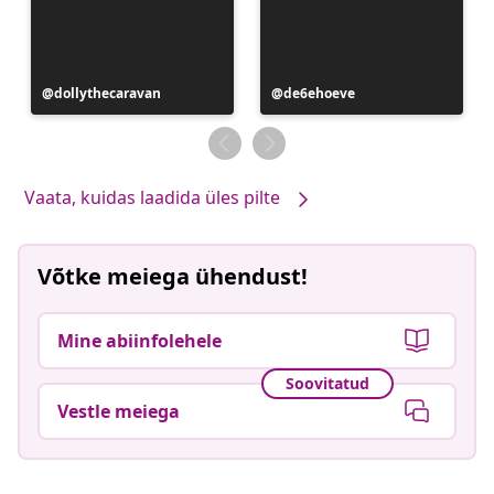
Postitus
dollythecaravan
Postitus
de6ehoeve
avaldatud
avaldatud
Vaata, kuidas laadida üles pilte
Võtke meiega ühendust!
Mine abiinfolehele
Soovitatud
Vestle meiega