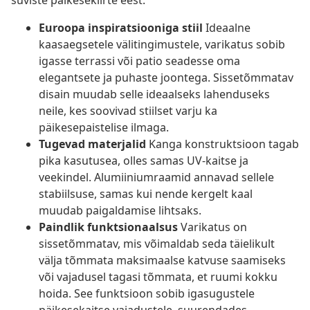
suviste päikesekiirte eest.
Euroopa inspiratsiooniga stiil
Ideaalne
kaasaegsetele välitingimustele, varikatus sobib
igasse terrassi või patio seadesse oma
elegantsete ja puhaste joontega. Sissetõmmatav
disain muudab selle ideaalseks lahenduseks
neile, kes soovivad stiilset varju ka
päikesepaistelise ilmaga.
Tugevad materjalid
Kanga konstruktsioon tagab
pika kasutusea, olles samas UV-kaitse ja
veekindel. Alumiiniumraamid annavad sellele
stabiilsuse, samas kui nende kergelt kaal
muudab paigaldamise lihtsaks.
Paindlik funktsionaalsus
Varikatus on
sissetõmmatav, mis võimaldab seda täielikult
välja tõmmata maksimaalse katvuse saamiseks
või vajadusel tagasi tõmmata, et ruumi kokku
hoida. See funktsioon sobib igasugustele