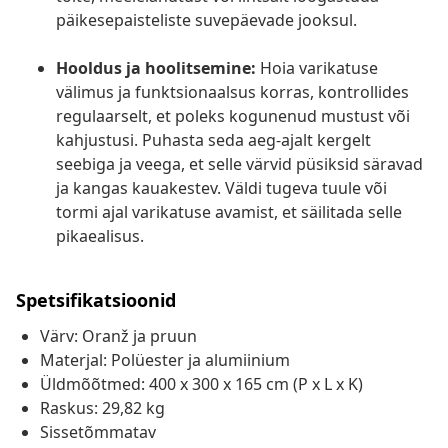
päikesepaisteliste suvepäevade jooksul.
Hooldus ja hoolitsemine:
Hoia varikatuse
välimus ja funktsionaalsus korras, kontrollides
regulaarselt, et poleks kogunenud mustust või
kahjustusi. Puhasta seda aeg-ajalt kergelt
seebiga ja veega, et selle värvid püsiksid säravad
ja kangas kauakestev. Väldi tugeva tuule või
tormi ajal varikatuse avamist, et säilitada selle
pikaealisus.
Spetsifikatsioonid
Värv: Oranž ja pruun
Materjal: Polüester ja alumiinium
Üldmõõtmed: 400 x 300 x 165 cm (P x L x K)
Raskus: 29,82 kg
Sissetõmmatav