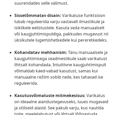
suurendades selle välimust.
Sissetõmmatav disain:
Varikatuse funktsioon
lubab reguleerida varju vastavalt ilmastikule ja
isiklikele eelistustele. Kasuta seda manuaalselt
või kaugjuhtimispuldiga, pakkudes mugavust nii
üksikutele lugemishetkedele kui pereretkedeks.
Kohandatav mehhanism:
Tänu manuaalsele ja
kaugjuhtimisega seadmestikule saab varikatust
lihtsalt kohandada. Intuitiivne kaugjuhtimispult
võimaldab käed-vabad kasutust, samas kui
manuaalne režiim sobib neile, kes tahavad ise
reguleerida.
Kasutusvõimaluste mitmekesisus:
Varikatus
on ideaalne aiandustegevuseks, luues mugavaid
ja stiilseid alasid. See pakub varju, kus nautida
toite, meelelahutust või lihtsalt lõõgastuda