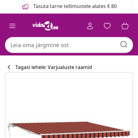
Eelmine
Järgmine
Tasuta tarne tellimustele alates € 80
Tagasi lehele: Varjualuste raamid
Köögikollektsi
#sharemevidaxl