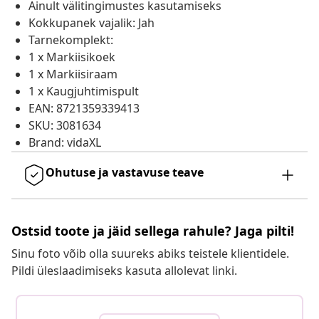
Ainult välitingimustes kasutamiseks
Kokkupanek vajalik: Jah
Tarnekomplekt:
1 x Markiisikoek
1 x Markiisiraam
1 x Kaugjuhtimispult
EAN: 8721359339413
SKU: 3081634
Brand: vidaXL
Ohutuse ja vastavuse teave
Ostsid toote ja jäid sellega rahule? Jaga pilti!
Sinu foto võib olla suureks abiks teistele klientidele.
Pildi üleslaadimiseks kasuta allolevat linki.