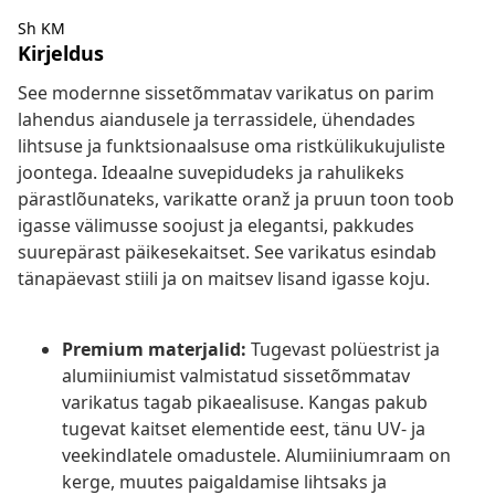
Sh KM
Kirjeldus
See modernne sissetõmmatav varikatus on parim
lahendus aiandusele ja terrassidele, ühendades
lihtsuse ja funktsionaalsuse oma ristkülikukujuliste
joontega. Ideaalne suvepidudeks ja rahulikeks
pärastlõunateks, varikatte oranž ja pruun toon toob
igasse välimusse soojust ja elegantsi, pakkudes
suurepärast päikesekaitset. See varikatus esindab
tänapäevast stiili ja on maitsev lisand igasse koju.
Premium materjalid:
Tugevast polüestrist ja
alumiiniumist valmistatud sissetõmmatav
varikatus tagab pikaealisuse. Kangas pakub
tugevat kaitset elementide eest, tänu UV- ja
veekindlatele omadustele. Alumiiniumraam on
kerge, muutes paigaldamise lihtsaks ja