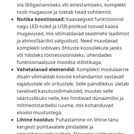
siis lõõgastamiseks või einestamiseks, komplekt
toob mugavuse ja toetab head suhtlemist.
Nutika koostisosad:
Kaasaegsed funktsioonid
nagu LED-tuled ja USB-pistikud toovad kaasa
mugavused, mis võimaldavad seadmete laadimist
ja atmosfäärilist valgustust. Need muudavad
komplekti sobivaks õhtuste koosolekute jaoks
või hilisteks töösessioonideks, ühendades
funktsionaalsuse moodsa stilistikaga.
Vahetatavad elemendid:
Komplekti modulaarne
disain võimaldab kooste kohandamist vastavalt
vajadustele või üritustele. Selle paindlikkus ületab
tavalised kasutusvõimalused, muutes selle
väärtuslikuks neile, kes hindavad dünaamilisi ja
mitmeotstarbelisi ruume, mis kohanduvad
eluviisi muutustega.
Lihtne hooldus:
Puhastamine on lihtne tänu
kergesti pühitavatele pindadele ja