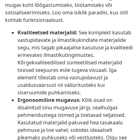
mugav koht lõõgastumiseks, töötamiseks või
sotsialiseerimiseks. Loo oma isiklik paradiis, kus stiil
kohtab funktsionaalsust.
Kvaliteetsed materjalid:
See komplekt kasutab
vastupidavate ja ilmastikukindlate materjalide
segu, mis tagab pikaajalise kasutuse ja kvaliteedi
erinevates ilmastikutingimustes.
Kõrgekvaliteedilised sünteetilised materjalid
toovad seejuures esile tugeva visuaali. Iga
element tõestab oma vastupidavust ja
usaldusväärsust nii väliüritusteks kui
siseruumide puhkamiseks.
Ergonoomiline mugavus:
Kõik osad on
disainitud sinu mugavuse järgi, sealhulgas
pehmendustega istmed ja toetavad seljatoed.
Kasutatud materjalid pakuvad hea tasakaalu
pehmuse ja toe vahel, sobides ideaalselt
pikemaks puhkuseks või vestlusteks. Olgu see