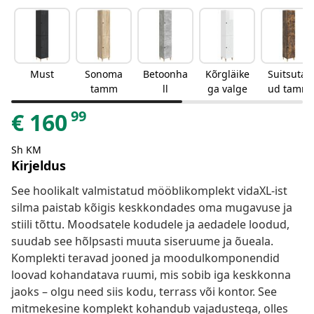
Must
Sonoma
Betoonha
Kõrgläike
Suitsutat
tamm
ll
ga valge
ud tamm
99
€
160
Sh KM
Kirjeldus
See hoolikalt valmistatud mööblikomplekt vidaXL-ist
silma paistab kõigis keskkondades oma mugavuse ja
stiili tõttu. Moodsatele kodudele ja aedadele loodud,
suudab see hõlpsasti muuta siseruume ja õueala.
Komplekti teravad jooned ja moodulkomponendid
loovad kohandatava ruumi, mis sobib iga keskkonna
jaoks – olgu need siis kodu, terrass või kontor. See
mitmekesine komplekt kohandub vajadustega, olles