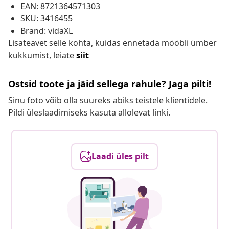
EAN: 8721364571303
SKU: 3416455
Brand: vidaXL
Lisateavet selle kohta, kuidas ennetada mööbli ümber
kukkumist, leiate
siit
Ostsid toote ja jäid sellega rahule? Jaga pilti!
Sinu foto võib olla suureks abiks teistele klientidele.
Pildi üleslaadimiseks kasuta allolevat linki.
Laadi üles pilt