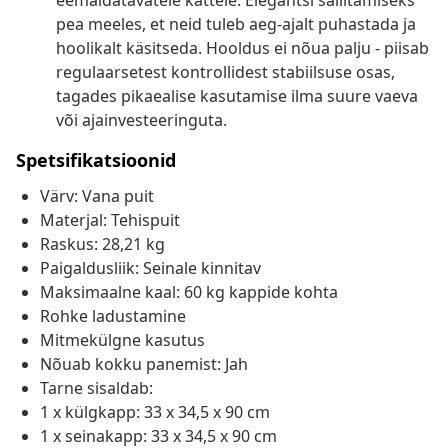
eemaldatavatele kattele. Elegantsi säilitamiseks
pea meeles, et neid tuleb aeg-ajalt puhastada ja
hoolikalt käsitseda. Hooldus ei nõua palju - piisab
regulaarsetest kontrollidest stabiilsuse osas,
tagades pikaealise kasutamise ilma suure vaeva
või ajainvesteeringuta.
Spetsifikatsioonid
Värv: Vana puit
Materjal: Tehispuit
Raskus: 28,21 kg
Paigaldusliik: Seinale kinnitav
Maksimaalne kaal: 60 kg kappide kohta
Rohke ladustamine
Mitmekülgne kasutus
Nõuab kokku panemist: Jah
Tarne sisaldab:
1 x külgkapp: 33 x 34,5 x 90 cm
1 x seinakapp: 33 x 34,5 x 90 cm