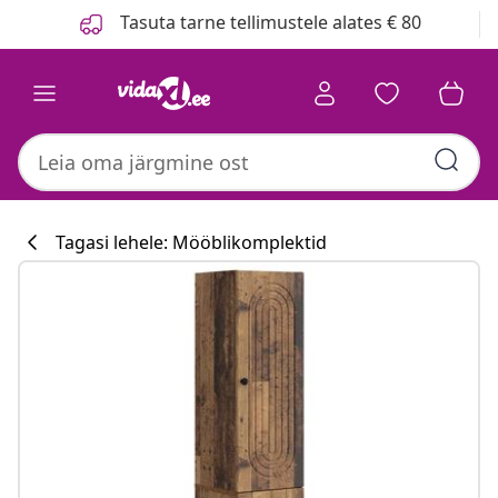
Eelmine
Järgmine
Tasuta tarne tellimustele alates € 80
Tagasi lehele: Mööblikomplektid
Köögikollektsi
#sharemevidaxl