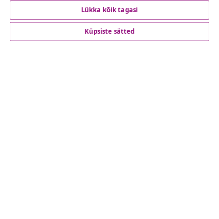
Lükka kõik tagasi
Klienditeenindus
Küpsiste sätted
Ettevõte
vidaXL
Vaata rohkem
© 2008-2026 vidaXL www.vidaxl.ee on vidaXL Marketplace
Europe B.V. veebileht