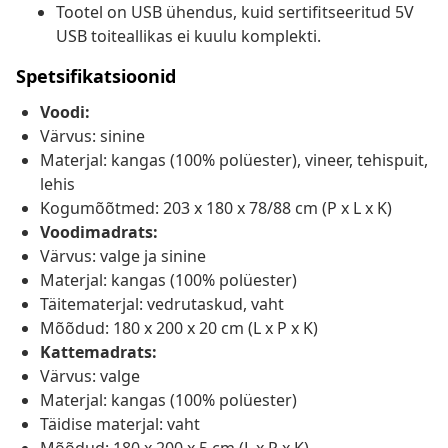
Tootel on USB ühendus, kuid sertifitseeritud 5V
USB toiteallikas ei kuulu komplekti.
Spetsifikatsioonid
Voodi:
Värvus: sinine
Materjal: kangas (100% polüester), vineer, tehispuit,
lehis
Kogumõõtmed: 203 x 180 x 78/88 cm (P x L x K)
Voodimadrats:
Värvus: valge ja sinine
Materjal: kangas (100% polüester)
Täitematerjal: vedrutaskud, vaht
Mõõdud: 180 x 200 x 20 cm (L x P x K)
Kattemadrats:
Värvus: valge
Materjal: kangas (100% polüester)
Täidise materjal: vaht