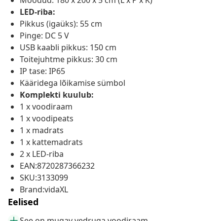
Mõõdud: 180 x 200 x 5 cm (L x P x K)
LED-riba:
Pikkus (igaüks): 55 cm
Pinge: DC 5 V
USB kaabli pikkus: 150 cm
Toitejuhtme pikkus: 30 cm
IP tase: IP65
Kääridega lõikamise sümbol
Komplekti kuulub:
1 x voodiraam
1 x voodipeats
1 x madrats
1 x kattemadrats
2 x LED-riba
EAN:8720287366232
SKU:3133099
Brand:vidaXL
Eelised
See on mugav vedruga voodiraam