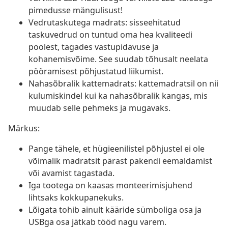
pimedusse mängulisust!
Vedrutaskutega madrats: sisseehitatud
taskuvedrud on tuntud oma hea kvaliteedi
poolest, tagades vastupidavuse ja
kohanemisvõime. See suudab tõhusalt neelata
pööramisest põhjustatud liikumist.
Nahasõbralik kattemadrats: kattemadratsil on nii
kulumiskindel kui ka nahasõbralik kangas, mis
muudab selle pehmeks ja mugavaks.
Märkus:
Pange tähele, et hügieenilistel põhjustel ei ole
võimalik madratsit pärast pakendi eemaldamist
või avamist tagastada.
Iga tootega on kaasas monteerimisjuhend
lihtsaks kokkupanekuks.
Lõigata tohib ainult kääride sümboliga osa ja
USBga osa jätkab tööd nagu varem.