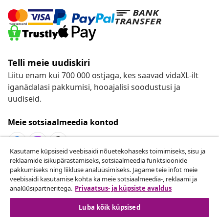
Telli meie uudiskiri
Liitu enam kui 700 000 ostjaga, kes saavad vidaXL-ilt
iganädalasi pakkumisi, hooajalisi soodustusi ja
uudiseid.
Meie sotsiaalmeedia kontod
Kasutame küpsiseid veebisaidi nõuetekohaseks toimimiseks, sisu ja
reklaamide isikupärastamiseks, sotsiaalmeedia funktsioonide
Lepingust taganemine
pakkumiseks ning liikluse analüüsimiseks. Jagame teie infot meie
veebisaidi kasutamise kohta ka meie sotsiaalmeedia-, reklaami ja
Esita oma tellimuse kohta tagastamissoov.
analüüsipartneritega.
Privaatsus- ja küpsiste avaldus
Lepingust taganemine
Luba kõik küpsised