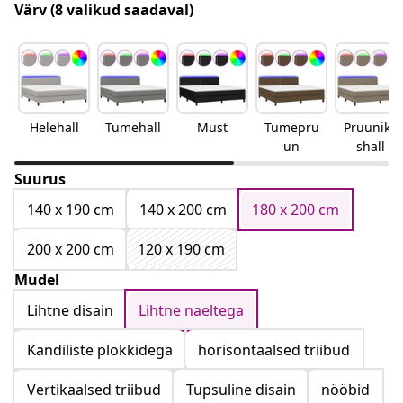
Värv
(8 valikud saadaval)
Helehall
Tumehall
Must
Tumepru
Pruunika
un
shall
Suurus
140 x 190 cm
140 x 200 cm
180 x 200 cm
200 x 200 cm
120 x 190 cm
Mudel
Lihtne disain
Lihtne naeltega
Kandiliste plokkidega
horisontaalsed triibud
Vertikaalsed triibud
Tupsuline disain
nööbid