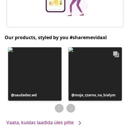
Our products, styled by you #sharemevidaxl
Postitus
saudades.wd
Postitus
moje_czarno_na_bialym
avaldatud
avaldatud
Vaata, kuidas laadida üles pilte