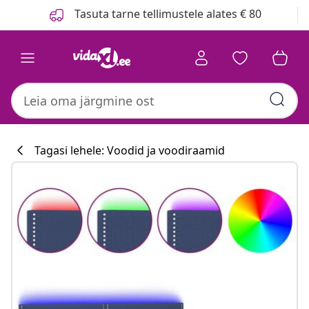
Eelmine
Järgmine
Tasuta tarne tellimustele alates € 80
Tagasi lehele: Voodid ja voodiraamid
Köögikollektsi
#sharemevidaxl