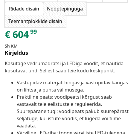
Ridade disain
Nööptepinguga
Teemantplokkide disain
99
€
604
Sh KM
Kirjeldus
Kasutage vedrumadratsi ja LEDiga voodit, et nautida
kosutavat und! Sellest saab teie kodu keskpunkt.
Vastupidav materjal: hingav ja vastupidav kangas
on lihtsa ja puhta välimusega.
Praktiline peats: voodipeatsi kõrgust saab
vastavalt teie eelistustele reguleerida.
Suurepärane tugi: voodipeats pakub suurepärast
seljatuge, kui istute voodis, et lugeda või filme
vaadata.
Värviline LED-riba: tooge värviliste LED-tuledega