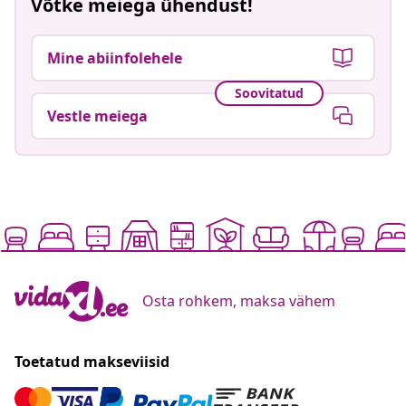
Võtke meiega ühendust!
Mine abiinfolehele
Soovitatud
Vestle meiega
Osta rohkem, maksa vähem
Toetatud makseviisid