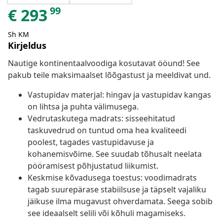
99
€
293
Sh KM
Kirjeldus
Nautige kontinentaalvoodiga kosutavat ööund! See
pakub teile maksimaalset lõõgastust ja meeldivat und.
Vastupidav materjal: hingav ja vastupidav kangas
on lihtsa ja puhta välimusega.
Vedrutaskutega madrats: sisseehitatud
taskuvedrud on tuntud oma hea kvaliteedi
poolest, tagades vastupidavuse ja
kohanemisvõime. See suudab tõhusalt neelata
pööramisest põhjustatud liikumist.
Keskmise kõvadusega toestus: voodimadrats
tagab suurepärase stabiilsuse ja täpselt vajaliku
jäikuse ilma mugavust ohverdamata. Seega sobib
see ideaalselt selili või kõhuli magamiseks.