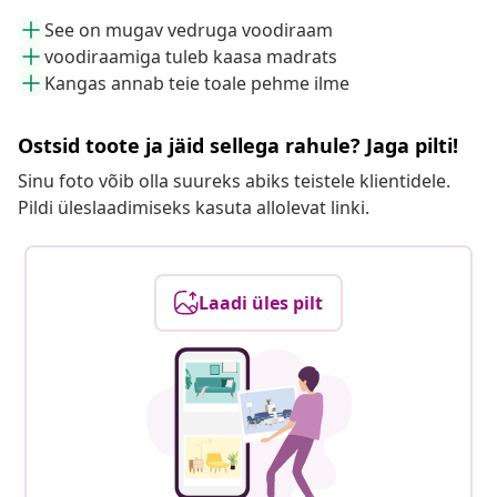
See on mugav vedruga voodiraam
voodiraamiga tuleb kaasa madrats
Kangas annab teie toale pehme ilme
Ostsid toote ja jäid sellega rahule? Jaga pilti!
Sinu foto võib olla suureks abiks teistele klientidele.
Pildi üleslaadimiseks kasuta allolevat linki.
Laadi üles pilt