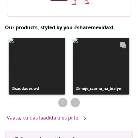
Our products, styled by you #sharemevidaxl
Postitus
saudades.wd
Postitus
moje_czarno_na_bialym
avaldatud
avaldatud
Vaata, kuidas laadida üles pilte