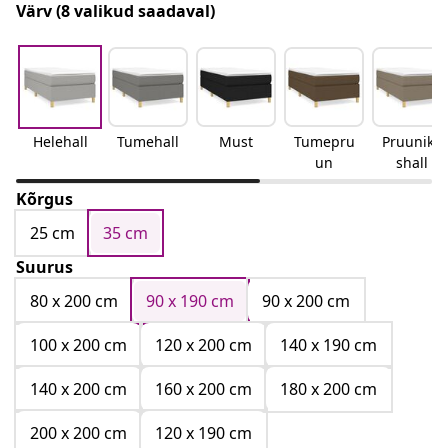
Värv
(8 valikud saadaval)
Helehall
Tumehall
Must
Tumepru
Pruunika
un
shall
Kõrgus
25 cm
35 cm
Suurus
80 x 200 cm
90 x 190 cm
90 x 200 cm
100 x 200 cm
120 x 200 cm
140 x 190 cm
140 x 200 cm
160 x 200 cm
180 x 200 cm
200 x 200 cm
120 x 190 cm