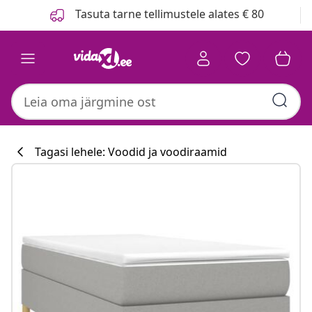
Eelmine
Järgmine
Tasuta tarne tellimustele alates € 80
Tagasi lehele: Voodid ja voodiraamid
Köögikollektsi
#sharemevidaxl