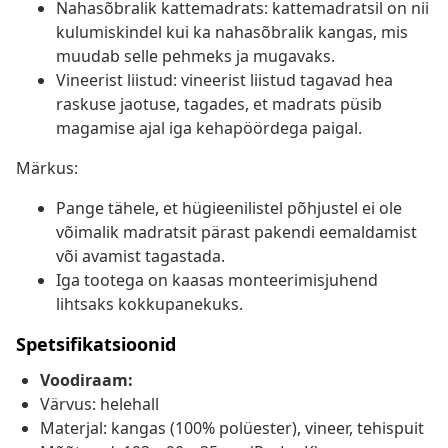
Nahasõbralik kattemadrats: kattemadratsil on nii
kulumiskindel kui ka nahasõbralik kangas, mis
muudab selle pehmeks ja mugavaks.
Vineerist liistud: vineerist liistud tagavad hea
raskuse jaotuse, tagades, et madrats püsib
magamise ajal iga kehapöördega paigal.
Märkus:
Pange tähele, et hügieenilistel põhjustel ei ole
võimalik madratsit pärast pakendi eemaldamist
või avamist tagastada.
Iga tootega on kaasas monteerimisjuhend
lihtsaks kokkupanekuks.
Spetsifikatsioonid
Voodiraam:
Värvus: helehall
Materjal: kangas (100% polüester), vineer, tehispuit