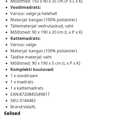
Mõõtmed: 193 x 90 x 35 cm (P x L x K)
Voodimadrats:
Värvus: valge ja helehall
Materjal: kangas (100% polüester)
Täitematerjal: vedrutaskud, vaht
Mõõtmed: 90 x 190 x 20 cm (L x P x K)
Kattemadrats:
Värvus: valge
Materjal: kangas (100% polüester)
Täidise materjal: vaht
Mõõtmed: 90 x 190 x 5 cm (L x P x K)
Komplekti kuuluvad:
1 x voodiraam
1 x madrats
1 x kattemadrats
EAN:8720845549817
SKU:3144482
Brand:vidaXL
Eelised