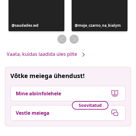
Postitus
saudades.wd
Postitus
moje_czarno_na_bialym
avaldatud
avaldatud
Vaata, kuidas laadida üles pilte
Võtke meiega ühendust!
Mine abiinfolehele
Soovitatud
Vestle meiega