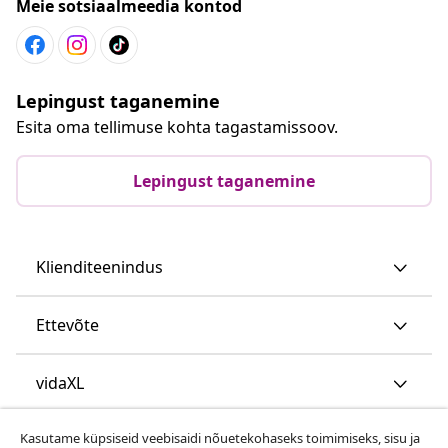
Meie sotsiaalmeedia kontod
Lepingust taganemine
Esita oma tellimuse kohta tagastamissoov.
Lepingust taganemine
Klienditeenindus
Ettevõte
vidaXL
Kasutame küpsiseid veebisaidi nõuetekohaseks toimimiseks, sisu ja
Vaata rohkem