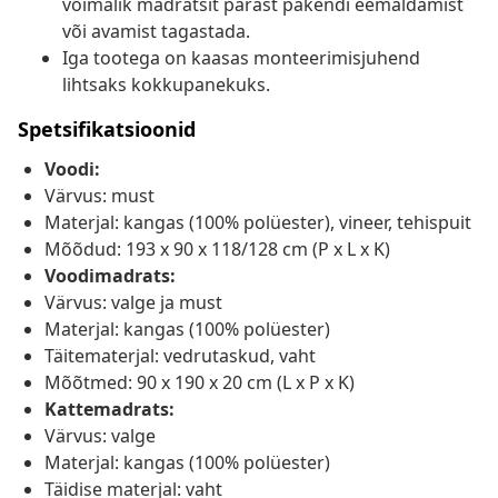
võimalik madratsit pärast pakendi eemaldamist
või avamist tagastada.
Iga tootega on kaasas monteerimisjuhend
lihtsaks kokkupanekuks.
Spetsifikatsioonid
Voodi:
Värvus: must
Materjal: kangas (100% polüester), vineer, tehispuit
Mõõdud: 193 x 90 x 118/128 cm (P x L x K)
Voodimadrats:
Värvus: valge ja must
Materjal: kangas (100% polüester)
Täitematerjal: vedrutaskud, vaht
Mõõtmed: 90 x 190 x 20 cm (L x P x K)
Kattemadrats:
Värvus: valge
Materjal: kangas (100% polüester)
Täidise materjal: vaht