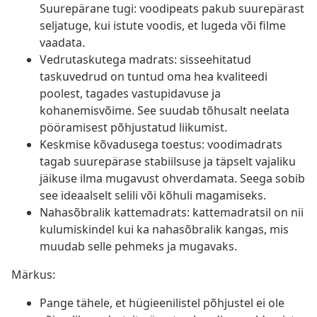
Suurepärane tugi: voodipeats pakub suurepärast
seljatuge, kui istute voodis, et lugeda või filme
vaadata.
Vedrutaskutega madrats: sisseehitatud
taskuvedrud on tuntud oma hea kvaliteedi
poolest, tagades vastupidavuse ja
kohanemisvõime. See suudab tõhusalt neelata
pööramisest põhjustatud liikumist.
Keskmise kõvadusega toestus: voodimadrats
tagab suurepärase stabiilsuse ja täpselt vajaliku
jäikuse ilma mugavust ohverdamata. Seega sobib
see ideaalselt selili või kõhuli magamiseks.
Nahasõbralik kattemadrats: kattemadratsil on nii
kulumiskindel kui ka nahasõbralik kangas, mis
muudab selle pehmeks ja mugavaks.
Märkus:
Pange tähele, et hügieenilistel põhjustel ei ole