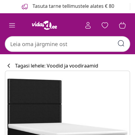
Eelmine
Järgmine
Tasuta tarne tellimustele alates € 80
Tagasi lehele: Voodid ja voodiraamid
Köögikollektsi
#sharemevidaxl