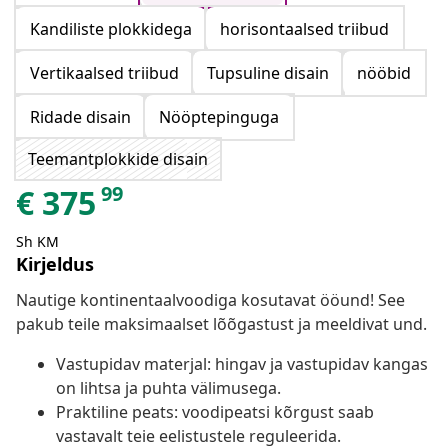
Kandiliste plokkidega
horisontaalsed triibud
Vertikaalsed triibud
Tupsuline disain
nööbid
Ridade disain
Nööptepinguga
Teemantplokkide disain
99
€
375
Sh KM
Kirjeldus
Nautige kontinentaalvoodiga kosutavat ööund! See
pakub teile maksimaalset lõõgastust ja meeldivat und.
Vastupidav materjal: hingav ja vastupidav kangas
on lihtsa ja puhta välimusega.
Praktiline peats: voodipeatsi kõrgust saab
vastavalt teie eelistustele reguleerida.