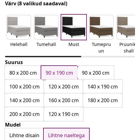
Värv
(8 valikud saadaval)
Helehall
Tumehall
Must
Tumepru
Pruunika
un
shall
Suurus
80 x 200 cm
90 x 190 cm
90 x 200 cm
100 x 200 cm
120 x 200 cm
140 x 190 cm
140 x 200 cm
160 x 200 cm
180 x 200 cm
200 x 200 cm
120 x 190 cm
Mudel
Lihtne disain
Lihtne naeltega