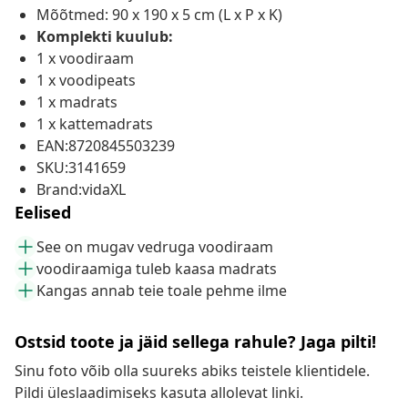
Mõõtmed: 90 x 190 x 5 cm (L x P x K)
Komplekti kuulub:
1 x voodiraam
1 x voodipeats
1 x madrats
1 x kattemadrats
EAN:8720845503239
SKU:3141659
Brand:vidaXL
Eelised
See on mugav vedruga voodiraam
voodiraamiga tuleb kaasa madrats
Kangas annab teie toale pehme ilme
Ostsid toote ja jäid sellega rahule? Jaga pilti!
Sinu foto võib olla suureks abiks teistele klientidele.
Pildi üleslaadimiseks kasuta allolevat linki.