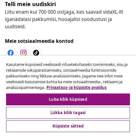
Telli meie uudiskiri
Liitu enam kui 700 000 ostjaga, kes saavad vidaXL-ilt
iganädalasi pakkumisi, hooajalisi soodustusi ja
uudiseid.
Meie sotsiaalmeedia kontod
Kasutame küpsiseid veebisaidi nõuetekohaseks toimimiseks, sisu ja
Lepingust taganemine
reklaamide isikupärastamiseks, sotsiaalmeedia funktsioonide
pakkumiseks ning liikluse analüüsimiseks. Jagame teie infot meie
Esita oma tellimuse kohta tagastamissoov.
veebisaidi kasutamise kohta ka meie sotsiaalmeedia-, reklaami ja
analüüsipartneritega.
Privaatsus- ja küpsiste avaldus
Lepingust taganemine
Luba kõik küpsised
Lükka kõik tagasi
Klienditeenindus
Küpsiste sätted