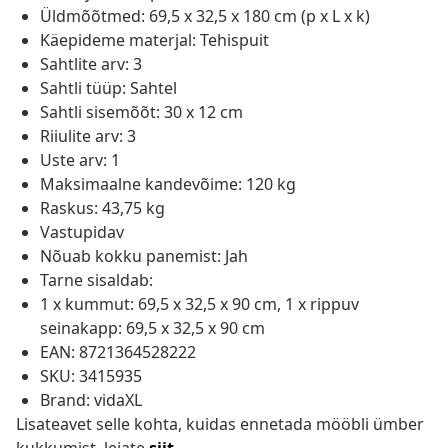
Üldmõõtmed: 69,5 x 32,5 x 180 cm (p x L x k)
Käepideme materjal: Tehispuit
Sahtlite arv: 3
Sahtli tüüp: Sahtel
Sahtli sisemõõt: 30 x 12 cm
Riiulite arv: 3
Uste arv: 1
Maksimaalne kandevõime: 120 kg
Raskus: 43,75 kg
Vastupidav
Nõuab kokku panemist: Jah
Tarne sisaldab:
1 x kummut: 69,5 x 32,5 x 90 cm, 1 x rippuv
seinakapp: 69,5 x 32,5 x 90 cm
EAN: 8721364528222
SKU: 3415935
Brand: vidaXL
Lisateavet selle kohta, kuidas ennetada mööbli ümber