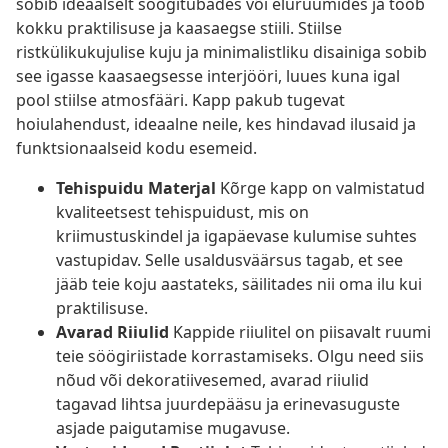
sobib ideaalselt söögitubades või eluruumides ja toob
kokku praktilisuse ja kaasaegse stiili. Stiilse
ristkülikukujulise kuju ja minimalistliku disainiga sobib
see igasse kaasaegsesse interjööri, luues kuna igal
pool stiilse atmosfääri. Kapp pakub tugevat
hoiulahendust, ideaalne neile, kes hindavad ilusaid ja
funktsionaalseid kodu esemeid.
Tehispuidu Materjal
Kõrge kapp on valmistatud
kvaliteetsest tehispuidust, mis on
kriimustuskindel ja igapäevase kulumise suhtes
vastupidav. Selle usaldusväärsus tagab, et see
jääb teie koju aastateks, säilitades nii oma ilu kui
praktilisuse.
Avarad Riiulid
Kappide riiulitel on piisavalt ruumi
teie söögiriistade korrastamiseks. Olgu need siis
nõud või dekoratiivesemed, avarad riiulid
tagavad lihtsa juurdepääsu ja erinevasuguste
asjade paigutamise mugavuse.