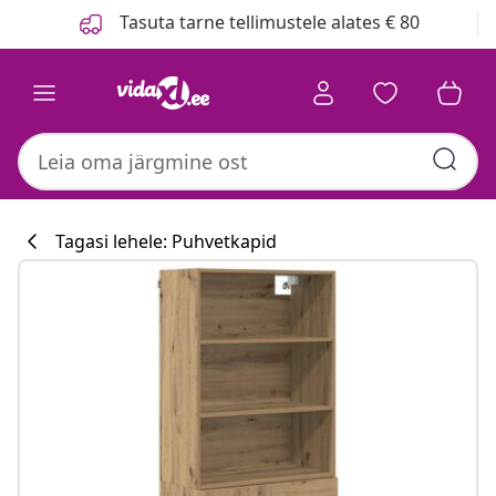
Eelmine
Järgmine
Tasuta tarne tellimustele alates € 80
Tagasi lehele: Puhvetkapid
Köögikollektsi
#sharemevidaxl