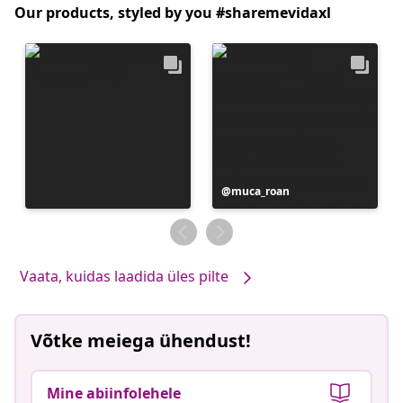
Our products, styled by you #sharemevidaxl
Postitus
muca_roan
avaldatud
Vaata, kuidas laadida üles pilte
Võtke meiega ühendust!
Mine abiinfolehele