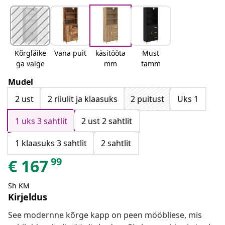
Kõrgläike
Vana puit
käsitööta
Must
ga valge
mm
tamm
Mudel
2 ust
2 riiulit ja klaasuks
2 puitust
Uks 1
1 uks 3 sahtlit
2 ust 2 sahtlit
1 klaasuks 3 sahtlit
2 sahtlit
99
€
167
Sh KM
Kirjeldus
See modernne kõrge kapp on peen mööbliese, mis