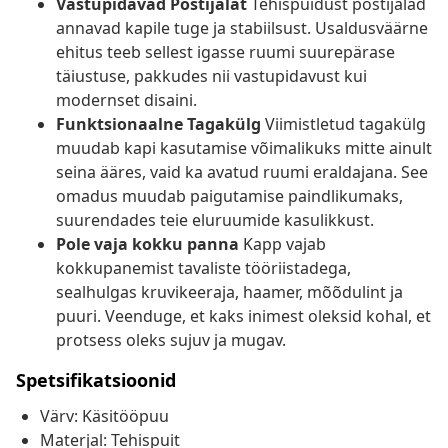
Vastupidavad Postijalat
Tehispuidust postijalad
annavad kapile tuge ja stabiilsust. Usaldusväärne
ehitus teeb sellest igasse ruumi suurepärase
täiustuse, pakkudes nii vastupidavust kui
modernset disaini.
Funktsionaalne Tagakülg
Viimistletud tagakülg
muudab kapi kasutamise võimalikuks mitte ainult
seina ääres, vaid ka avatud ruumi eraldajana. See
omadus muudab paigutamise paindlikumaks,
suurendades teie eluruumide kasulikkust.
Pole vaja kokku panna
Kapp vajab
kokkupanemist tavaliste tööriistadega,
sealhulgas kruvikeeraja, haamer, mõõdulint ja
puuri. Veenduge, et kaks inimest oleksid kohal, et
protsess oleks sujuv ja mugav.
Spetsifikatsioonid
Värv: Käsitööpuu
Materjal: Tehispuit