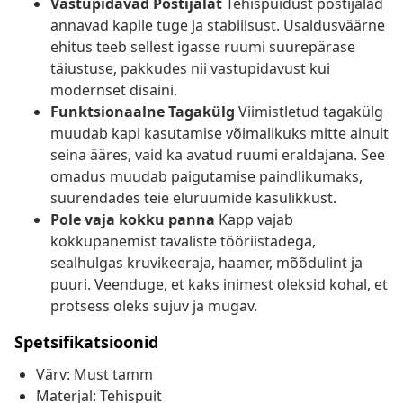
Vastupidavad Postijalat
Tehispuidust postijalad
annavad kapile tuge ja stabiilsust. Usaldusväärne
ehitus teeb sellest igasse ruumi suurepärase
täiustuse, pakkudes nii vastupidavust kui
modernset disaini.
Funktsionaalne Tagakülg
Viimistletud tagakülg
muudab kapi kasutamise võimalikuks mitte ainult
seina ääres, vaid ka avatud ruumi eraldajana. See
omadus muudab paigutamise paindlikumaks,
suurendades teie eluruumide kasulikkust.
Pole vaja kokku panna
Kapp vajab
kokkupanemist tavaliste tööriistadega,
sealhulgas kruvikeeraja, haamer, mõõdulint ja
puuri. Veenduge, et kaks inimest oleksid kohal, et
protsess oleks sujuv ja mugav.
Spetsifikatsioonid
Värv: Must tamm
Materjal: Tehispuit