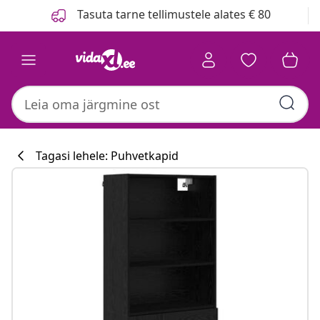
Eelmine
Järgmine
Tasuta tarne tellimustele alates € 80
Tagasi lehele: Puhvetkapid
Köögikollektsi
#sharemevidaxl