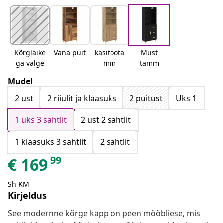
Kõrgläike
Vana puit
käsitööta
Must
ga valge
mm
tamm
Mudel
2 ust
2 riiulit ja klaasuks
2 puitust
Uks 1
1 uks 3 sahtlit
2 ust 2 sahtlit
1 klaasuks 3 sahtlit
2 sahtlit
99
€
169
Sh KM
Kirjeldus
See modernne kõrge kapp on peen mööbliese, mis