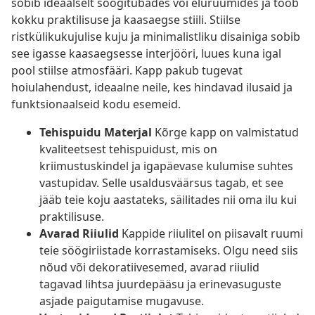
sobib ideaalselt söögitubades või eluruumides ja toob
kokku praktilisuse ja kaasaegse stiili. Stiilse
ristkülikukujulise kuju ja minimalistliku disainiga sobib
see igasse kaasaegsesse interjööri, luues kuna igal
pool stiilse atmosfääri. Kapp pakub tugevat
hoiulahendust, ideaalne neile, kes hindavad ilusaid ja
funktsionaalseid kodu esemeid.
Tehispuidu Materjal
Kõrge kapp on valmistatud
kvaliteetsest tehispuidust, mis on
kriimustuskindel ja igapäevase kulumise suhtes
vastupidav. Selle usaldusväärsus tagab, et see
jääb teie koju aastateks, säilitades nii oma ilu kui
praktilisuse.
Avarad Riiulid
Kappide riiulitel on piisavalt ruumi
teie söögiriistade korrastamiseks. Olgu need siis
nõud või dekoratiivesemed, avarad riiulid
tagavad lihtsa juurdepääsu ja erinevasuguste
asjade paigutamise mugavuse.