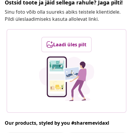
Ostsid toote ja jäid sellega rahule? Jaga pilti!
Sinu foto võib olla suureks abiks teistele klientidele.
Pildi üleslaadimiseks kasuta allolevat linki.
Laadi üles pilt
Our products, styled by you #sharemevidaxl