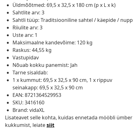
Üldmõõtmed: 69,5 x 32,5 x 180 cm (p x L x k)
Sahtlite arv: 3
Sahtli tüüp: Traditsiooniline sahtel / käepide / nupp
Riiulite arv: 3
Uste arv: 1
Maksimaalne kandevõime: 120 kg
Raskus: 44,55 kg
Vastupidav
Nõuab kokku panemist: Jah
Tarne sisaldab:
1 x kummut: 69,5 x 32,5 x 90 cm, 1 x rippuv
seinakapp: 69,5 x 32,5 x 90 cm
EAN: 8721364529953
SKU: 3416160
Brand: vidaXL
Lisateavet selle kohta, kuidas ennetada mööbli ümber
kukkumist, leiate
siit