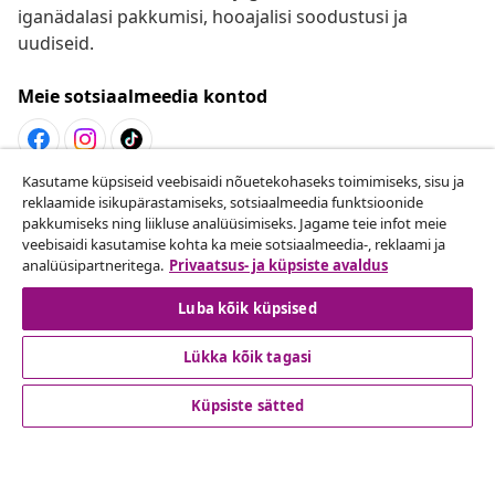
iganädalasi pakkumisi, hooajalisi soodustusi ja
uudiseid.
Meie sotsiaalmeedia kontod
Kasutame küpsiseid veebisaidi nõuetekohaseks toimimiseks, sisu ja
Lepingust taganemine
reklaamide isikupärastamiseks, sotsiaalmeedia funktsioonide
pakkumiseks ning liikluse analüüsimiseks. Jagame teie infot meie
Esita oma tellimuse kohta tagastamissoov.
veebisaidi kasutamise kohta ka meie sotsiaalmeedia-, reklaami ja
analüüsipartneritega.
Privaatsus- ja küpsiste avaldus
Lepingust taganemine
Luba kõik küpsised
Lükka kõik tagasi
Klienditeenindus
Küpsiste sätted
Ettevõte