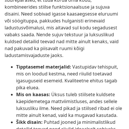
suurepärased, et tuua korda oma kodu,
kombineerides stiilse funktsionaalsuse ja sujuva
disaini. Need sobivad igasse kaasaegsesse eluruumi
või söögituppa, pakkudes hulganisti erinevaid
ladustusvõimalusi, mis aitavad sul kodu segadusest
vabaks saada. Nende sujuv tekstuur ja luksuslikud
kuldsed detailid teevad nad mitte ainult kenaks, vaid
nad pakuvad ka piisavalt ruumi kõigi
ladustamisvajaduste jaoks.
Tipptasemel materjalid:
Vastupidav tehispuit,
mis on loodud kestma, need riiulid toetavad
igasuguseid esemeid. Kvaliteetne ehitus tagab
pika eluea.
Mis on kaasas:
Üksus tuleb stiilsete kuldsete
käepidemetega mattviimistluses, andes sellele
luksusliku ilme. Need pikad ja stiilsed ribad ei ole
mitte ainult kenad, vaid ka mugavad kasutada.
Šikk disain:
Puhtad jooned ja minimalistlikud