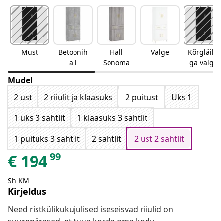
Must
Betoonih
Hall
Valge
Kõrgläike
all
Sonoma
ga valge
Mudel
2 ust
2 riiulit ja klaasuks
2 puitust
Uks 1
1 uks 3 sahtlit
1 klaasuks 3 sahtlit
1 puituks 3 sahtlit
2 sahtlit
2 ust 2 sahtlit
99
€
194
Sh KM
Kirjeldus
Need ristkülikukujulised iseseisvad riiulid on