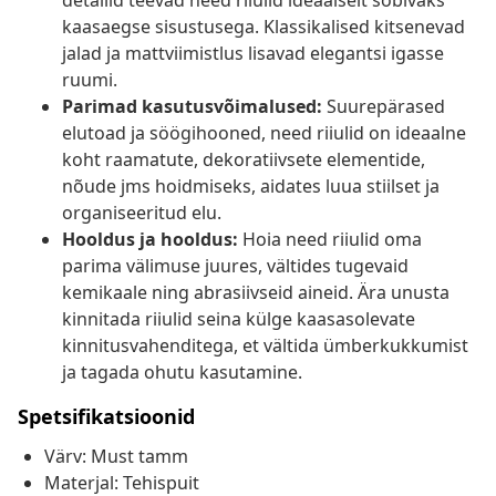
detailid teevad need riiulid ideaalselt sobivaks
kaasaegse sisustusega. Klassikalised kitsenevad
jalad ja mattviimistlus lisavad elegantsi igasse
ruumi.
Parimad kasutusvõimalused:
Suurepärased
elutoad ja söögihooned, need riiulid on ideaalne
koht raamatute, dekoratiivsete elementide,
nõude jms hoidmiseks, aidates luua stiilset ja
organiseeritud elu.
Hooldus ja hooldus:
Hoia need riiulid oma
parima välimuse juures, vältides tugevaid
kemikaale ning abrasiivseid aineid. Ära unusta
kinnitada riiulid seina külge kaasasolevate
kinnitusvahenditega, et vältida ümberkukkumist
ja tagada ohutu kasutamine.
Spetsifikatsioonid
Värv: Must tamm
Materjal: Tehispuit