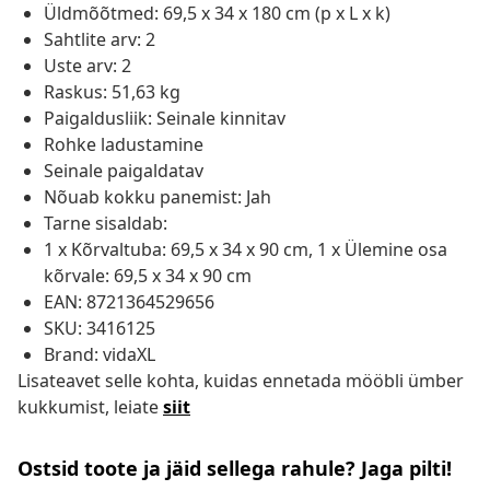
Üldmõõtmed: 69,5 x 34 x 180 cm (p x L x k)
Sahtlite arv: 2
Uste arv: 2
Raskus: 51,63 kg
Paigaldusliik: Seinale kinnitav
Rohke ladustamine
Seinale paigaldatav
Nõuab kokku panemist: Jah
Tarne sisaldab:
1 x Kõrvaltuba: 69,5 x 34 x 90 cm, 1 x Ülemine osa
kõrvale: 69,5 x 34 x 90 cm
EAN: 8721364529656
SKU: 3416125
Brand: vidaXL
Lisateavet selle kohta, kuidas ennetada mööbli ümber
kukkumist, leiate
siit
Ostsid toote ja jäid sellega rahule? Jaga pilti!