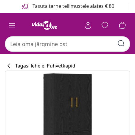
Eelmine
Järgmine
Tasuta tarne tellimustele alates € 80
Tagasi lehele: Puhvetkapid
Köögikollektsi
#sharemevidaxl