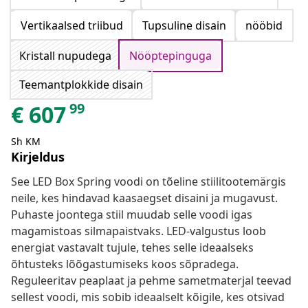
Vertikaalsed triibud
Tupsuline disain
nööbid
Kristall nupudega
Nööptepinguga
Teemantplokkide disain
99
€
607
Sh KM
Kirjeldus
See LED Box Spring voodi on tõeline stiilitootemärgis
neile, kes hindavad kaasaegset disaini ja mugavust.
Puhaste joontega stiil muudab selle voodi igas
magamistoas silmapaistvaks. LED-valgustus loob
energiat vastavalt tujule, tehes selle ideaalseks
õhtusteks lõõgastumiseks koos sõpradega.
Reguleeritav peaplaat ja pehme sametmaterjal teevad
sellest voodi, mis sobib ideaalselt kõigile, kes otsivad