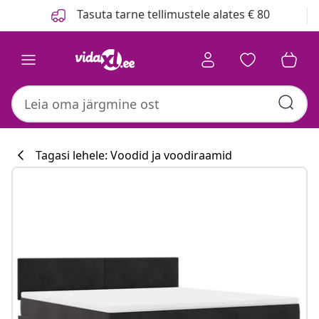
Eelmine
Järgmine
Tasuta tarne tellimustele alates € 80
Tagasi lehele: Voodid ja voodiraamid
Köögikollektsi
#sharemevidaxl