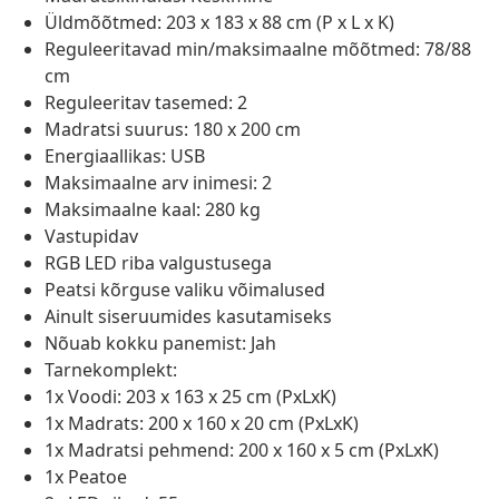
Üldmõõtmed: 203 x 183 x 88 cm (P x L x K)
Reguleeritavad min/maksimaalne mõõtmed: 78/88
cm
Reguleeritav tasemed: 2
Madratsi suurus: 180 x 200 cm
Energiaallikas: USB
Maksimaalne arv inimesi: 2
Maksimaalne kaal: 280 kg
Vastupidav
RGB LED riba valgustusega
Peatsi kõrguse valiku võimalused
Ainult siseruumides kasutamiseks
Nõuab kokku panemist: Jah
Tarnekomplekt:
1x Voodi: 203 x 163 x 25 cm (PxLxK)
1x Madrats: 200 x 160 x 20 cm (PxLxK)
1x Madratsi pehmend: 200 x 160 x 5 cm (PxLxK)
1x Peatoe