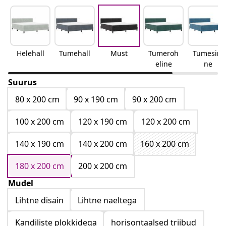
Helehall
Tumehall
Must
Tumeroh
Tumesini
eline
ne
Suurus
80 x 200 cm
90 x 190 cm
90 x 200 cm
100 x 200 cm
120 x 190 cm
120 x 200 cm
140 x 190 cm
140 x 200 cm
160 x 200 cm
180 x 200 cm
200 x 200 cm
Mudel
Lihtne disain
Lihtne naeltega
Kandiliste plokkidega
horisontaalsed triibud