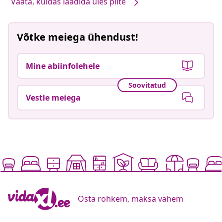
Vaata, kuidas laadida üles pilte
Võtke meiega ühendust!
Mine abiinfolehele
Soovitatud
Vestle meiega
Osta rohkem, maksa vähem