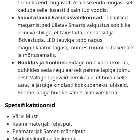
tunneks end mugavalt. Ära lase enda mugavusel
kaduda selle ilusasti disainitud voodis.
Soovitatavad kasutusvaldkonnad:
Ideaalsed
magamistoad üllatav Smarts valgustus sobib ka
erineva stiiliga, et täiustada unenäosid ja
lõdvestuda. LED tauviga toob nägus
magnifikaator tagasi, muutes ruumi hubasemaks
ja mõnusamaks.
Hooldus ja hooldus:
Pidage oma voodi korras,
pühkides seda regulaarselt pehme lapiga tolmu
eest. Vältige tugevaid kemikaale, et hoida selle
sära, ja järgige kindlasti kokkupaneku juhiseid.
Pehme lapiga hoidke samet alati värskena.
Spetsifikatsioonid
Värv: Must
Raami materjal: Tehispuit
Peamaterjal: Samet, männipuit
Madratsikindlus: Keskmine