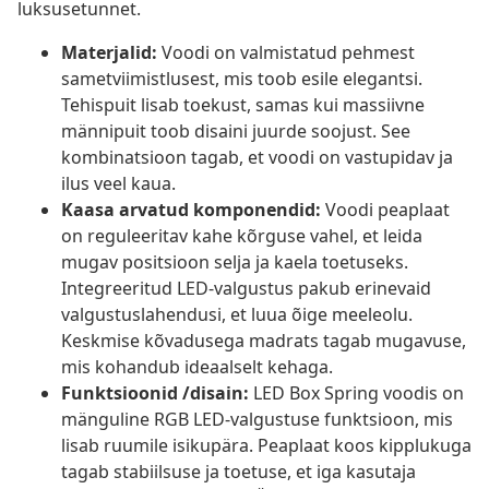
luksusetunnet.
Materjalid:
Voodi on valmistatud pehmest
sametviimistlusest, mis toob esile elegantsi.
Tehispuit lisab toekust, samas kui massiivne
männipuit toob disaini juurde soojust. See
kombinatsioon tagab, et voodi on vastupidav ja
ilus veel kaua.
Kaasa arvatud komponendid:
Voodi peaplaat
on reguleeritav kahe kõrguse vahel, et leida
mugav positsioon selja ja kaela toetuseks.
Integreeritud LED-valgustus pakub erinevaid
valgustuslahendusi, et luua õige meeleolu.
Keskmise kõvadusega madrats tagab mugavuse,
mis kohandub ideaalselt kehaga.
Funktsioonid /disain:
LED Box Spring voodis on
mänguline RGB LED-valgustuse funktsioon, mis
lisab ruumile isikupära. Peaplaat koos kipplukuga
tagab stabiilsuse ja toetuse, et iga kasutaja