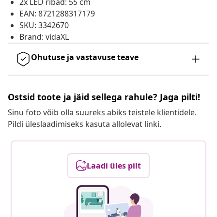
2x LED ribad: 55 cm
EAN: 8721288317179
SKU: 3342670
Brand: vidaXL
Ohutuse ja vastavuse teave
Ostsid toote ja jäid sellega rahule? Jaga pilti!
Sinu foto võib olla suureks abiks teistele klientidele.
Pildi üleslaadimiseks kasuta allolevat linki.
Laadi üles pilt