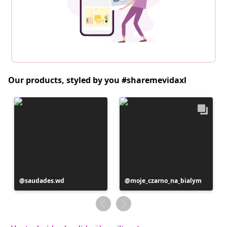
Our products, styled by you #sharemevidaxl
Postitus
saudades.wd
Postitus
moje_czarno_na_bialym
avaldatud
avaldatud