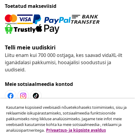
Toetatud makseviisid
Telli meie uudiskiri
Liitu enam kui 700 000 ostjaga, kes saavad vidaXL-ilt
iganädalasi pakkumisi, hooajalisi soodustusi ja
uudiseid.
Meie sotsiaalmeedia kontod
Kasutame küpsiseid veebisaidi nõuetekohaseks toimimiseks, sisu ja
Lepingust taganemine
reklaamide isikupärastamiseks, sotsiaalmeedia funktsioonide
pakkumiseks ning liikluse analüüsimiseks. Jagame teie infot meie
Esita oma tellimuse kohta tagastamissoov.
veebisaidi kasutamise kohta ka meie sotsiaalmeedia-, reklaami ja
analüüsipartneritega.
Privaatsus- ja küpsiste avaldus