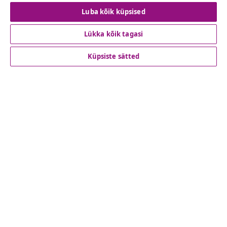
Lepingust taganemine
Luba kõik küpsised
Lükka kõik tagasi
Klienditeenindus
Küpsiste sätted
Ettevõte
vidaXL
Vaata rohkem
© 2008-2026 vidaXL www.vidaxl.ee on vidaXL Marketplace
Europe B.V. veebileht