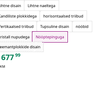
Lihtne disain
Lihtne naeltega
Kandiliste plokkidega
horisontaalsed triibud
Vertikaalsed triibud
Tupsuline disain
nööbid
ristall nupudega
Nööptepinguga
eemantplokkide disain
99
677
 KM