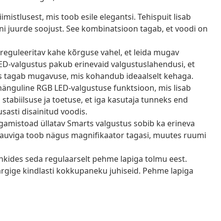
stlusest, mis toob esile elegantsi. Tehispuit lisab
ni juurde soojust. See kombinatsioon tagab, et voodi on
reguleeritav kahe kõrguse vahel, et leida mugav
 LED-valgustus pakub erinevaid valgustuslahendusi, et
 tagab mugavuse, mis kohandub ideaalselt kehaga.
änguline RGB LED-valgustuse funktsioon, mis lisab
stabiilsuse ja toetuse, et iga kasutaja tunneks end
sasti disainitud voodis.
amistoad üllatav Smarts valgustus sobib ka erineva
D tauviga toob nägus magnifikaator tagasi, muutes ruumi
kides seda regulaarselt pehme lapiga tolmu eest.
 järgige kindlasti kokkupaneku juhiseid. Pehme lapiga