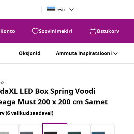
eesti
Konto
Soovinimekiri
Ostukorv
Oksjonid
Ammuta inspiratsiooni
daXL
idaXL LED Box Spring Voodi
eaga Must 200 x 200 cm Samet
rv
(6 valikud saadaval)