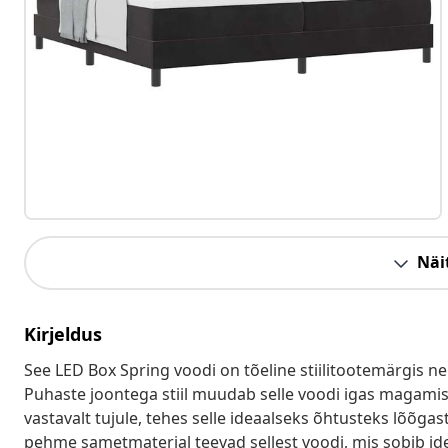
Näit
Kirjeldus
See LED Box Spring voodi on tõeline stiilitootemärgis ne
Puhaste joontega stiil muudab selle voodi igas magamis
vastavalt tujule, tehes selle ideaalseks õhtusteks lõõg
pehme sametmaterjal teevad sellest voodi, mis sobib idea