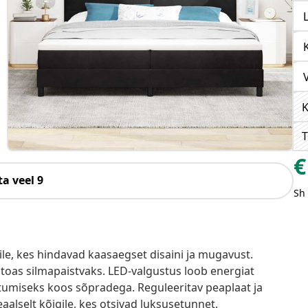
K
T
€
a veel 9
Sh
ile, kes hindavad kaasaegset disaini ja mugavust.
toas silmapaistvaks. LED-valgustus loob energiat
astumiseks koos sõpradega. Reguleeritav peaplaat ja
alselt kõigile, kes otsivad luksusetunnet.