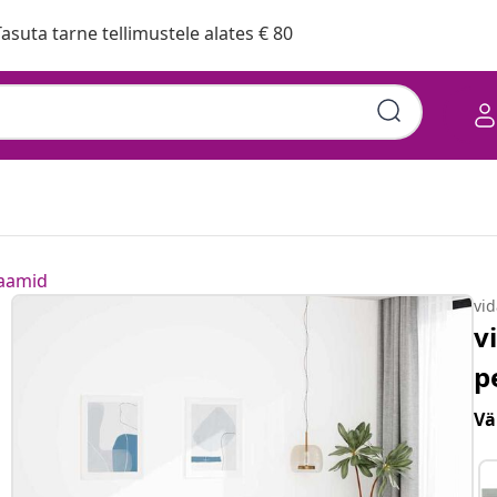
asuta tarne tellimustele alates € 80
raamid
vi
v
p
Vä