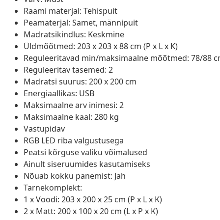
Raami materjal: Tehispuit
Peamaterjal: Samet, männipuit
Madratsikindlus: Keskmine
Üldmõõtmed: 203 x 203 x 88 cm (P x L x K)
Reguleeritavad min/maksimaalne mõõtmed: 78/88 
Reguleeritav tasemed: 2
Madratsi suurus: 200 x 200 cm
Energiaallikas: USB
Maksimaalne arv inimesi: 2
Maksimaalne kaal: 280 kg
Vastupidav
RGB LED riba valgustusega
Peatsi kõrguse valiku võimalused
Ainult siseruumides kasutamiseks
Nõuab kokku panemist: Jah
Tarnekomplekt:
1 x Voodi: 203 x 200 x 25 cm (P x L x K)
2 x Matt: 200 x 100 x 20 cm (L x P x K)