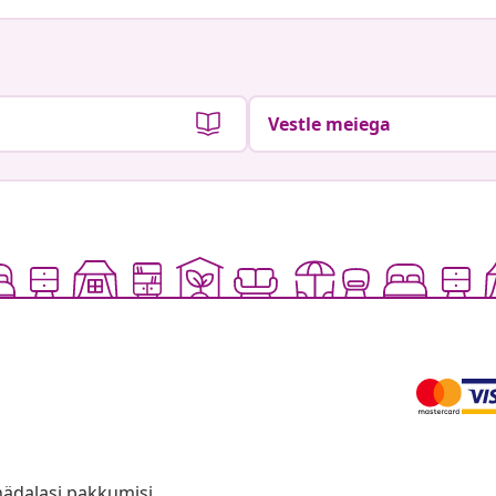
Vestle meiega
anädalasi pakkumisi,