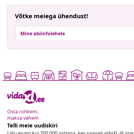
Võtke meiega ühendust!
Mine abiinfolehele
Osta rohkem,
maksa vähem
Telli meie uudiskiri
Liitu enam kui 700 000 ostjaga, kes saavad vidaXL-ilt ig