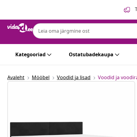
Eelmine
Järgmine
T
Kategooriad
Ostatubadekaupa
Avaleht
Mööbel
Voodid ja lisad
Voodid ja voodi