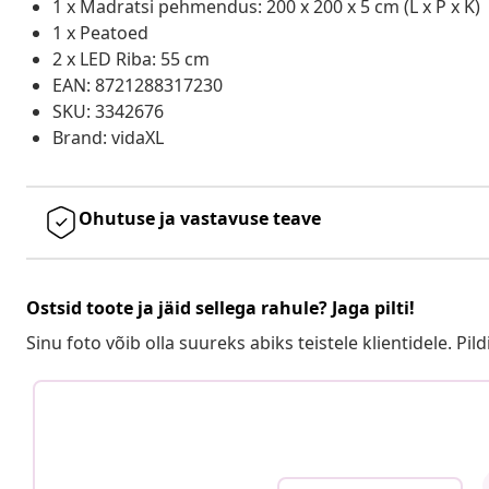
1 x Madratsi pehmendus: 200 x 200 x 5 cm (L x P x K)
1 x Peatoed
2 x LED Riba: 55 cm
EAN: 8721288317230
SKU: 3342676
Brand: vidaXL
Ohutuse ja vastavuse teave
Ostsid toote ja jäid sellega rahule? Jaga pilti!
Sinu foto võib olla suureks abiks teistele klientidele. Pild