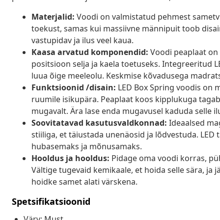
Materjalid:
Voodi on valmistatud pehmest sametviimi
toekust, samas kui massiivne männipuit toob disai
vastupidav ja ilus veel kaua.
Kaasa arvatud komponendid:
Voodi peaplaat on 
positsioon selja ja kaela toetuseks. Integreeritud
luua õige meeleolu. Keskmise kõvadusega madrats
Funktsioonid /disain:
LED Box Spring voodis on m
ruumile isikupära. Peaplaat koos kipplukuga tagab 
mugavalt. Ära lase enda mugavusel kaduda selle ilu
Soovitatavad kasutusvaldkonnad:
Ideaalsed mag
stiiliga, et täiustada unenäosid ja lõdvestuda. LE
hubasemaks ja mõnusamaks.
Hooldus ja hooldus:
Pidage oma voodi korras, püh
Vältige tugevaid kemikaale, et hoida selle sära, ja
hoidke samet alati värskena.
Spetsifikatsioonid
Värv: Must