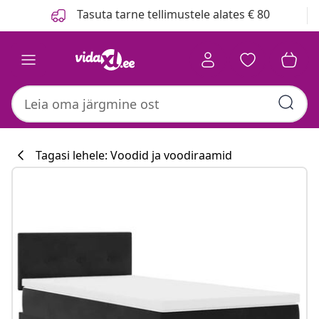
Eelmine
Järgmine
Tasuta tarne tellimustele alates € 80
Tagasi lehele: Voodid ja voodiraamid
Köögikollektsi
#sharemevidaxl