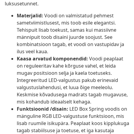
luksusetunnet.
Materjalid:
Voodi on valmistatud pehmest
sametviimistlusest, mis toob esile elegantsi.
Tehispuit lisab toekust, samas kui massiivne
männipuit toob disaini juurde soojust. See
kombinatsioon tagab, et voodi on vastupidav ja
ilus veel kaua.
Kaasa arvatud komponendid:
Voodi peaplaat
on reguleeritav kahe kõrguse vahel, et leida
mugav positsioon selja ja kaela toetuseks.
Integreeritud LED-valgustus pakub erinevaid
valgustuslahendusi, et luua õige meeleolu.
Keskmise kõvadusega madrats tagab mugavuse,
mis kohandub ideaalselt kehaga.
Funktsioonid /disain:
LED Box Spring voodis on
mänguline RGB LED-valgustuse funktsioon, mis
lisab ruumile isikupära. Peaplaat koos kipplukuga
tagab stabiilsuse ja toetuse, et iga kasutaja