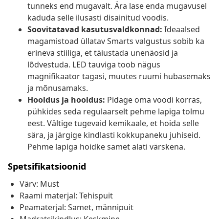
tunneks end mugavalt. Ära lase enda mugavusel
kaduda selle ilusasti disainitud voodis.
Soovitatavad kasutusvaldkonnad:
Ideaalsed
magamistoad üllatav Smarts valgustus sobib ka
erineva stiiliga, et täiustada unenäosid ja
lõdvestuda. LED tauviga toob nägus
magnifikaator tagasi, muutes ruumi hubasemaks
ja mõnusamaks.
Hooldus ja hooldus:
Pidage oma voodi korras,
pühkides seda regulaarselt pehme lapiga tolmu
eest. Vältige tugevaid kemikaale, et hoida selle
sära, ja järgige kindlasti kokkupaneku juhiseid.
Pehme lapiga hoidke samet alati värskena.
Spetsifikatsioonid
Värv: Must
Raami materjal: Tehispuit
Peamaterjal: Samet, männipuit