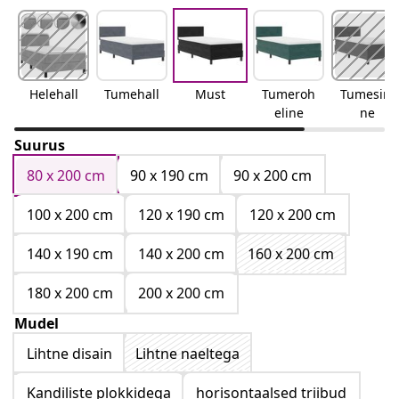
Helehall
Tumehall
Must
Tumeroh
Tumesini
eline
ne
Suurus
80 x 200 cm
90 x 190 cm
90 x 200 cm
100 x 200 cm
120 x 190 cm
120 x 200 cm
140 x 190 cm
140 x 200 cm
160 x 200 cm
180 x 200 cm
200 x 200 cm
Mudel
Lihtne disain
Lihtne naeltega
Kandiliste plokkidega
horisontaalsed triibud