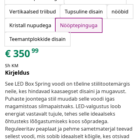
Vertikaalsed triibud
Tupsuline disain
nööbid
Kristall nupudega
Nööptepinguga
Teemantplokkide disain
99
€
350
Sh KM
Kirjeldus
See LED Box Spring voodi on tõeline stiilitootemärgis
neile, kes hindavad kaasaegset disaini ja mugavust.
Puhaste joontega stiil muudab selle voodi igas
magamistoas silmapaistvaks. LED-valgustus loob
energiat vastavalt tujule, tehes selle ideaalseks
õhtusteks lõõgastumiseks koos sõpradega.
Reguleeritav peaplaat ja pehme sametmaterjal teevad
sellest voodi, mis sobib ideaalselt kõigile, kes otsivad