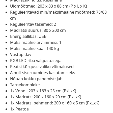
Madratsikindlus: Keskmine
Üldmõõtmed: 203 x 83 x 88 cm (P x L x K)
Reguleeritavad min/maksimaalne mõõtmed: 78/88
cm
Reguleeritav tasemed: 2
Madratsi suurus: 80 x 200 cm
Energiaallikas: USB
Maksimaalne arv inimesi: 1
Maksimaalne kaal: 140 kg
Vastupidav
RGB LED riba valgustusega
Peatsi kõrguse valiku võimalused
Ainult siseruumides kasutamiseks
Nõuab kokku panemist: Jah
Tarnekomplekt:
1x Voodi: 203 x 163 x 25 cm (PxLxK)
1x Madrats: 200 x 160 x 20 cm (PxLxK)
1x Madratsi pehmend: 200 x 160 x 5 cm (PxLxK)
1x Peatoe