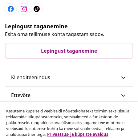
Lepingust taganemine
Esita oma tellimuse kohta tagastamissoov.
Lepingust taganemine
Klienditeenindus
Ettevõte
Kasutame küpsiseid veebisaidi nõuetekohaseks toimimiseks, sisu ja
vidaXL
reklaamide isikupärastamiseks, sotsiaalmeedia funktsioonide
pakkumiseks ning liikluse analüüsimiseks. Jagame teie infot meie
veebisaidi kasutamise kohta ka meie sotsiaalmeedia-, reklaami ja
Vaata rohkem
analüüsipartneritega.
Privaatsus- ja küpsiste avaldus