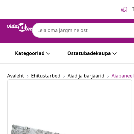
Eelmine
Järgmine
T
Kategooriad
Ostatubadekaupa
Avaleht
Ehitustarbed
Aiad ja barjäärid
Aiapaneel