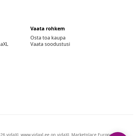
Vaata rohkem
Osta toa kaupa
daXL
Vaata soodustusi
26 vidaXL www.vidaxl.ee on vidaXL Marketplace Europe B.V.