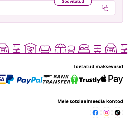
Soovitatud
Toetatud makseviisid
Meie sotsiaalmeedia kontod