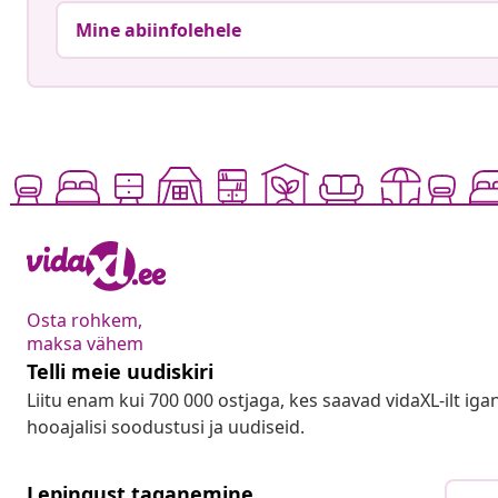
Mine abiinfolehele
Osta rohkem,
maksa vähem
Telli meie uudiskiri
Liitu enam kui 700 000 ostjaga, kes saavad vidaXL-ilt ig
hooajalisi soodustusi ja uudiseid.
Lepingust taganemine