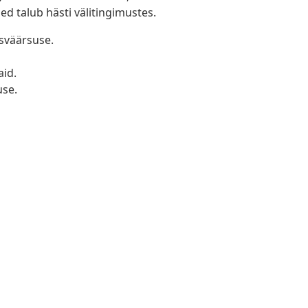
d talub hästi välitingimustes.
sväärsuse.
aid.
use.