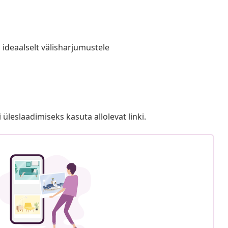
 ideaalselt välisharjumustele
i üleslaadimiseks kasuta allolevat linki.