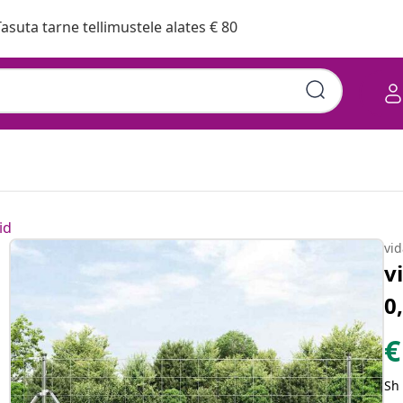
asuta tarne tellimustele alates € 80
id
vi
v
0
€
Sh