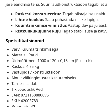
järeleandmisi teha. Suur raudkonstruktsioon tagab, et ae
Raskesti konstrueeritud
Tagab pikaajalise usaldu
Lihtne hooldus
Saab puhastada niiske lapiga.
Kuumtsinkimise viimistlus
Vastupidav palju aast
Ristkülikukujuline kuju
Tagab stabiilsuse ja katv
Spetsifikatsioonid
Värv: Kuuma tsinkimisega
Materjal: Raud
Üldmõõtmed: 1000 x 120 x 0,18 cm (P x L x K)
Raskus: 4,75 kg
Vastupidav konstruktsioon
Ainult välitingimustes kasutamiseks
Tarne sisaldab:
1 x Looduslik Aed
EAN: 8721158880895
SKU: 42005783
Brand: vidaXL