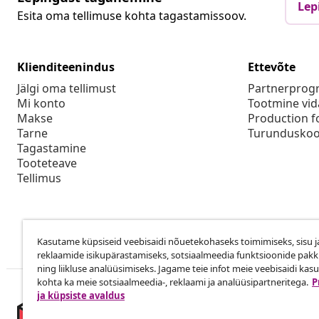
Lep
Esita oma tellimuse kohta tagastamissoov.
Klienditeenindus
Ettevõte
Jälgi oma tellimust
Partnerpro
Mi konto
Tootmine vid
Makse
Production f
Tarne
Turunduskoo
Tagastamine
Tooteteave
Tellimus
Kasutame küpsiseid veebisaidi nõuetekohaseks toimimiseks, sisu j
reklaamide isikupärastamiseks, sotsiaalmeedia funktsioonide pak
ning liikluse analüüsimiseks. Jagame teie infot meie veebisaidi kas
kohta ka meie sotsiaalmeedia-, reklaami ja analüüsipartneritega.
P
ja küpsiste avaldus