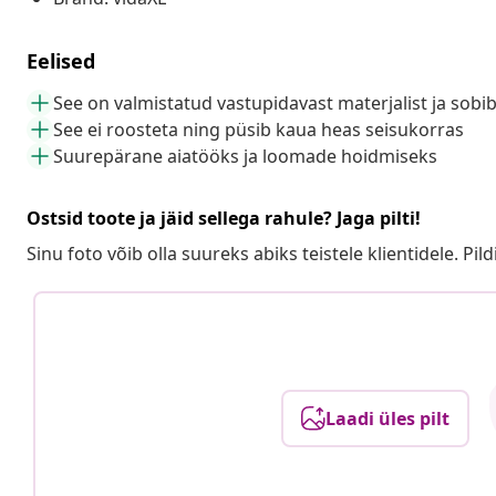
Eelised
See on valmistatud vastupidavast materjalist ja sobib
See ei roosteta ning püsib kaua heas seisukorras
Suurepärane aiatööks ja loomade hoidmiseks
Ostsid toote ja jäid sellega rahule? Jaga pilti!
Sinu foto võib olla suureks abiks teistele klientidele. Pild
Laadi üles pilt