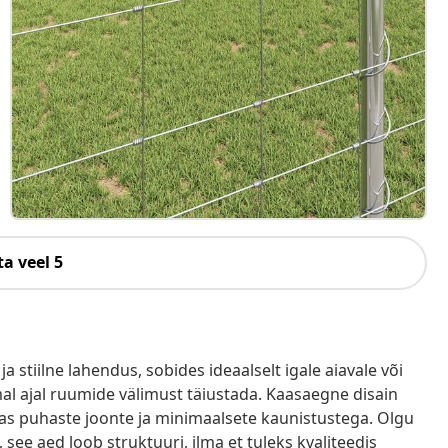
a veel 5
stiilne lahendus, sobides ideaalselt igale aiavale või
amal ajal ruumide välimust täiustada. Kaasaegne disain
mas puhaste joonte ja minimaalsete kaunistustega. Olgu
see aed loob struktuuri, ilma et tuleks kvaliteedis