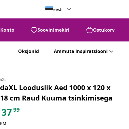
eesti
Konto
Soovinimekiri
Ostukorv
Oksjonid
Ammuta inspiratsiooni
daXL
idaXL Looduslik Aed 1000 x 120 x
,18 cm Raud Kuuma tsinkimisega
99
37
 KM