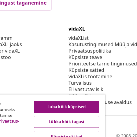
ingust taganemine
vidaXL
gramm
vidaXList
aXLi jaoks
Kasutustingimused Müüja vi
or vidaXL
Privaatsuspoliitika
stoo
Küpsiste teave
Prioriteetse tarne tingimused
Küpsiste sätted
vidaXLis töötamine
Turvalisus
Eli vastutav isik
EPR poliitika
Juurdepääsetavuse avaldus
a
Luba kõik küpsised
kumiseks
utamise
rivaatsus-
Lükka kõik tagasi
© 2008-20
Küpsiste sätted