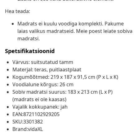
Hea teada:
Madrats ei kuulu voodiga komplekti. Pakume
laias valikus madratseid. Meie poest leiate sobiva
madratsi.
Spetsifikatsioonid
Värvus: suitsutatud tamm
Materjal: teras, puitlaastplaat
Kogumõõtmed: 219 x 187 x 91,5 cm (P x L x K)
Voodialune kõrgus: 26 cm
Sobiv madratsi suurus: 183 x 213 cm (L x P)
(madrats ei ole kaasas)
Vajalik kokkupanek: jah
EAN:8721102929205
SKU:3301382
Brand:vidaXL