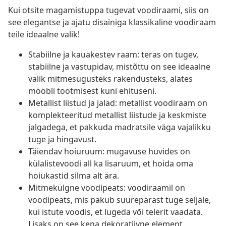
Kui otsite magamistuppa tugevat voodiraami, siis on
see elegantse ja ajatu disainiga klassikaline voodiraam
teile ideaalne valik!
Stabiilne ja kauakestev raam: teras on tugev,
stabiilne ja vastupidav, mistõttu on see ideaalne
valik mitmesugusteks rakendusteks, alates
mööbli tootmisest kuni ehituseni.
Metallist liistud ja jalad: metallist voodiraam on
komplekteeritud metallist liistude ja keskmiste
jalgadega, et pakkuda madratsile väga vajalikku
tuge ja hingavust.
Täiendav hoiuruum: mugavuse huvides on
külalistevoodi all ka lisaruum, et hoida oma
hoiukastid silma alt ära.
Mitmekülgne voodipeats: voodiraamil on
voodipeats, mis pakub suurepärast tuge seljale,
kui istute voodis, et lugeda või telerit vaadata.
Lisaks on see kena dekoratiivne element.