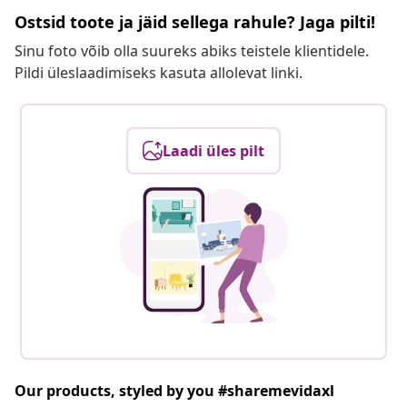
Ostsid toote ja jäid sellega rahule? Jaga pilti!
Sinu foto võib olla suureks abiks teistele klientidele.
Pildi üleslaadimiseks kasuta allolevat linki.
Laadi üles pilt
Our products, styled by you #sharemevidaxl