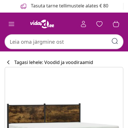
Eelmine
Järgmine
Tasuta tarne tellimustele alates € 80
Tagasi lehele: Voodid ja voodiraamid
Köögikollektsi
#sharemevidaxl