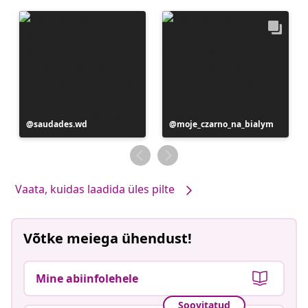
Postitus
saudades.wd
Postitus
moje_czarno_na_bialym
avaldatud
avaldatud
Vaata, kuidas laadida üles pilte
Võtke meiega ühendust!
Mine abiinfolehele
Soovitatud