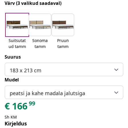
Värv
(3 valikud saadaval)
Suitsutat
Sonoma
Pruun
ud tamm
tamm
tamm
Suurus
183 x 213 cm
Mudel
peatsi ja kahe madala jalutsiga
99
€
166
Sh KM
Kirjeldus