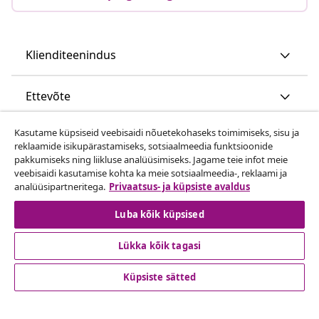
Klienditeenindus
Ettevõte
Kasutame küpsiseid veebisaidi nõuetekohaseks toimimiseks, sisu ja
vidaXL
reklaamide isikupärastamiseks, sotsiaalmeedia funktsioonide
pakkumiseks ning liikluse analüüsimiseks. Jagame teie infot meie
veebisaidi kasutamise kohta ka meie sotsiaalmeedia-, reklaami ja
Vaata rohkem
analüüsipartneritega.
Privaatsus- ja küpsiste avaldus
Luba kõik küpsised
Lükka kõik tagasi
Küpsiste sätted
© 2008-2026 vidaXL www.vidaxl.ee on vidaXL Marketplace
Europe B.V. veebileht