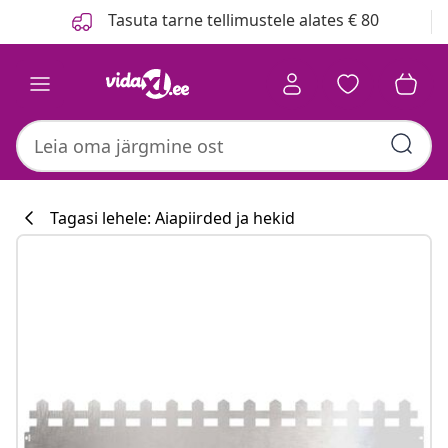
Eelmine
Järgmine
Tasuta tarne tellimustele alates € 80
Tagasi lehele: Aiapiirded ja hekid
Köögikollektsi
#sharemevidaxl