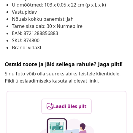
Üldmõõtmed: 103 x 0,05 x 22 cm (p x L x k)
Vastupidav
Nõuab kokku panemist: Jah
Tarne sisaldab: 30 x Nurmepiire
EAN: 8721288856883
SKU: 874800
Brand: vidaXL
Ostsid toote ja jäid sellega rahule? Jaga pilti!
Sinu foto võib olla suureks abiks teistele klientidele.
Pildi üleslaadimiseks kasuta allolevat linki.
Laadi üles pilt