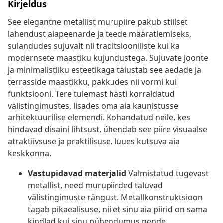
Kirjeldus
See elegantne metallist murupiire pakub stiilset
lahendust aiapeenarde ja teede määratlemiseks,
sulandudes sujuvalt nii traditsiooniliste kui ka
modernsete maastiku kujundustega. Sujuvate joonte
ja minimalistliku esteetikaga täiustab see aedade ja
terrasside maastikku, pakkudes nii vormi kui
funktsiooni. Tere tulemast hästi korraldatud
välistingimustes, lisades oma aia kaunistusse
arhitektuurilise elemendi. Kohandatud neile, kes
hindavad disaini lihtsust, ühendab see piire visuaalse
atraktiivsuse ja praktilisuse, luues kutsuva aia
keskkonna.
Vastupidavad materjalid
Valmistatud tugevast
metallist, need murupiirded taluvad
välistingimuste rängust. Metallkonstruktsioon
tagab pikaealisuse, nii et sinu aia piirid on sama
kindlad kui sinu pühendumus nende