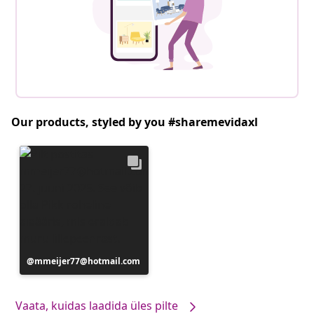
Our products, styled by you #sharemevidaxl
Postitus
mmeijer77@hotmail.com
avaldatud
Vaata, kuidas laadida üles pilte