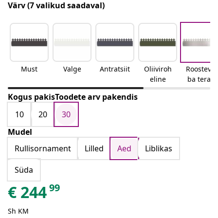
Värv
(7 valikud saadaval)
Must
Valge
Antratsiit
Oliiviroh
Roosteva
eline
ba teras
Kogus pakisToodete arv pakendis
10
20
30
Mudel
Rullisornament
Lilled
Aed
Liblikas
Süda
99
€
244
Sh KM