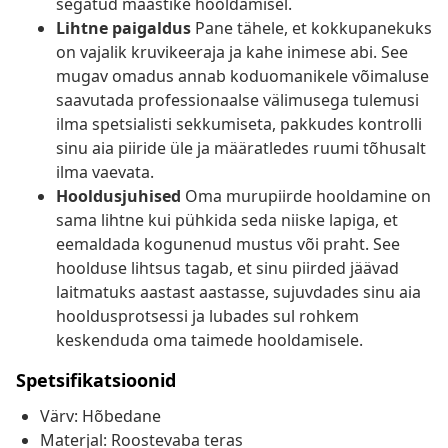
segatud maastike hooldamisel.
Lihtne paigaldus
Pane tähele, et kokkupanekuks
on vajalik kruvikeeraja ja kahe inimese abi. See
mugav omadus annab koduomanikele võimaluse
saavutada professionaalse välimusega tulemusi
ilma spetsialisti sekkumiseta, pakkudes kontrolli
sinu aia piiride üle ja määratledes ruumi tõhusalt
ilma vaevata.
Hooldusjuhised
Oma murupiirde hooldamine on
sama lihtne kui pühkida seda niiske lapiga, et
eemaldada kogunenud mustus või praht. See
hoolduse lihtsus tagab, et sinu piirded jäävad
laitmatuks aastast aastasse, sujuvdades sinu aia
hooldusprotsessi ja lubades sul rohkem
keskenduda oma taimede hooldamisele.
Spetsifikatsioonid
Värv: Hõbedane
Materjal: Roostevaba teras