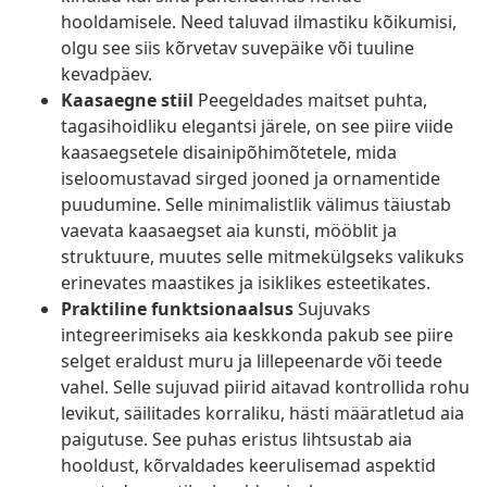
hooldamisele. Need taluvad ilmastiku kõikumisi,
olgu see siis kõrvetav suvepäike või tuuline
kevadpäev.
Kaasaegne stiil
Peegeldades maitset puhta,
tagasihoidliku elegantsi järele, on see piire viide
kaasaegsetele disainipõhimõtetele, mida
iseloomustavad sirged jooned ja ornamentide
puudumine. Selle minimalistlik välimus täiustab
vaevata kaasaegset aia kunsti, mööblit ja
struktuure, muutes selle mitmekülgseks valikuks
erinevates maastikes ja isiklikes esteetikates.
Praktiline funktsionaalsus
Sujuvaks
integreerimiseks aia keskkonda pakub see piire
selget eraldust muru ja lillepeenarde või teede
vahel. Selle sujuvad piirid aitavad kontrollida rohu
levikut, säilitades korraliku, hästi määratletud aia
paigutuse. See puhas eristus lihtsustab aia
hooldust, kõrvaldades keerulisemad aspektid