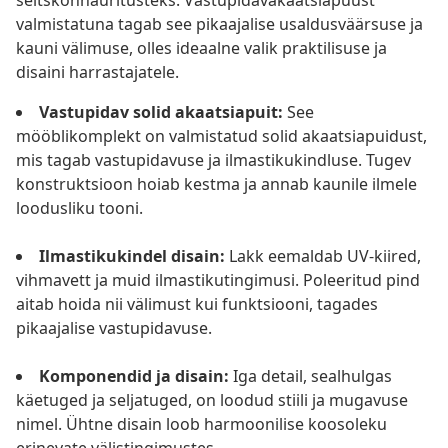
seltskonnaüritusteks. Vastupidavakaatsiapuust
valmistatuna tagab see pikaajalise usaldusväärsuse ja
kauni välimuse, olles ideaalne valik praktilisuse ja
disaini harrastajatele.
Vastupidav solid akaatsiapuit:
See
mööblikomplekt on valmistatud solid akaatsiapuidust,
mis tagab vastupidavuse ja ilmastikukindluse. Tugev
konstruktsioon hoiab kestma ja annab kaunile ilmele
loodusliku tooni.
Ilmastikukindel disain:
Lakk eemaldab UV-kiired,
vihmavett ja muid ilmastikutingimusi. Poleeritud pind
aitab hoida nii välimust kui funktsiooni, tagades
pikaajalise vastupidavuse.
Komponendid ja disain:
Iga detail, sealhulgas
käetuged ja seljatuged, on loodud stiili ja mugavuse
nimel. Ühtne disain loob harmoonilise koosoleku