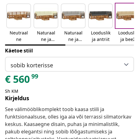
Neutraal
Naturaal
Naturaal
Looduslik
Looduslik
ne
ne ja
ne ja
ja antriit
ja beež
kreemjas
helehall
Käetoe stiil
sobib korterisse
99
€
560
Sh KM
Kirjeldus
See välimööblikomplekt toob kaasa stiili ja
funktsionaalsuse, olles iga aia või terrassi silmatorkav
keskus. Kaasaegne disain, puhas ja minimalistlik,
pakub elegantsi ning sobib lõõgastumiseks ja