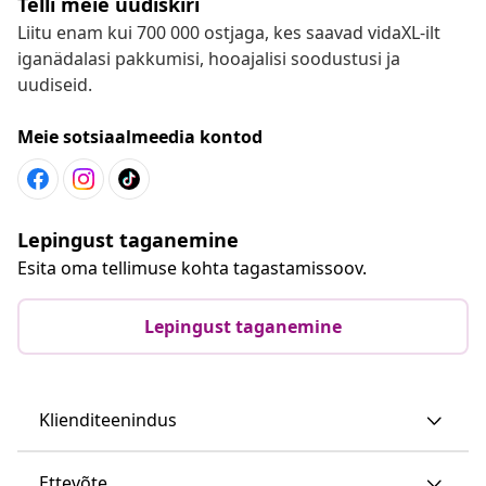
Telli meie uudiskiri
Liitu enam kui 700 000 ostjaga, kes saavad vidaXL-ilt
iganädalasi pakkumisi, hooajalisi soodustusi ja
uudiseid.
Meie sotsiaalmeedia kontod
Lepingust taganemine
Esita oma tellimuse kohta tagastamissoov.
Lepingust taganemine
Klienditeenindus
Ettevõte