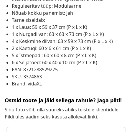
Reguleeritav tüüp: Modulaarne
Nõuab kokku panemist: Jah
Tarne sisaldab:
1 x Laua: 59 x 59 x 37 cm (P x L x K)
1 x Nurgadiivan: 63 x 63 x 73 cm (P x L x K)
4 x Keskmine diivan: 63 x 59 x 73 cm (P x L x K)
2 x Käetugi: 60 x 6 x 61 cm (P x L x K)
5 x Istmepadi: 60 x 60 x 8 cm (P x L x K)
6 x Seljatoed: 60 x 40 x 10 cm (P x L x K)
EAN: 8721288529275
SKU: 3374863
Brand: vidaXL
Ostsid toote ja jäid sellega rahule? Jaga pilti!
Sinu foto võib olla suureks abiks teistele klientidele.
Pildi üleslaadimiseks kasuta allolevat linki.