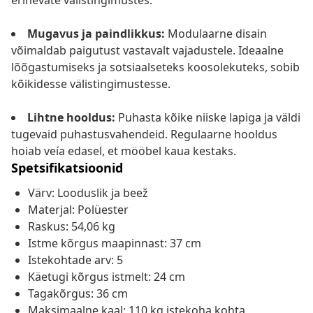
erinevate välistingimustes.
Mugavus ja paindlikkus:
Modulaarne disain
võimaldab paigutust vastavalt vajadustele. Ideaalne
lõõgastumiseks ja sotsiaalseteks koosolekuteks, sobib
kõikidesse välistingimustesse.
Lihtne hooldus:
Puhasta kõike niiske lapiga ja väldi
tugevaid puhastusvahendeid. Regulaarne hooldus
hoiab veía edasel, et mööbel kaua kestaks.
Spetsifikatsioonid
Värv: Looduslik ja beež
Materjal: Polüester
Raskus: 54,06 kg
Istme kõrgus maapinnast: 37 cm
Istekohtade arv: 5
Käetugi kõrgus istmelt: 24 cm
Tagakõrgus: 36 cm
Maksimaalne kaal: 110 kg istekoha kohta