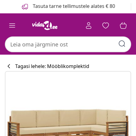
Eelmine
Järgmine
Tasuta tarne tellimustele alates € 80
Tagasi lehele: Mööblikomplektid
Köögikollektsi
#sharemevidaxl