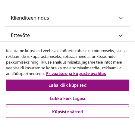
Klienditeenindus
Ettevõte
Kasutame küpsiseid veebisaidi nõuetekohaseks toimimiseks, sisu ja
vidaXL
reklaamide isikupärastamiseks, sotsiaalmeedia funktsioonide
pakkumiseks ning liikluse analüüsimiseks. Jagame teie infot meie
veebisaidi kasutamise kohta ka meie sotsiaalmeedia-, reklaami ja
Vaata rohkem
analüüsipartneritega.
Privaatsus- ja küpsiste avaldus
Luba kõik küpsised
Lükka kõik tagasi
Küpsiste sätted
© 2008-2026 vidaXL www.vidaxl.ee on vidaXL Marketplace
Europe B.V. veebileht