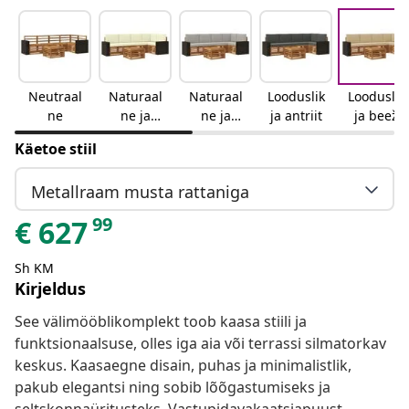
Neutraal
Naturaal
Naturaal
Looduslik
Looduslik
ne
ne ja
ne ja
ja antriit
ja beež
kreemjas
helehall
Käetoe stiil
Metallraam musta rattaniga
99
€
627
Sh KM
Kirjeldus
See välimööblikomplekt toob kaasa stiili ja
funktsionaalsuse, olles iga aia või terrassi silmatorkav
keskus. Kaasaegne disain, puhas ja minimalistlik,
pakub elegantsi ning sobib lõõgastumiseks ja