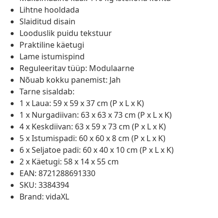
Lihtne hooldada
Slaiditud disain
Looduslik puidu tekstuur
Praktiline käetugi
Lame istumispind
Reguleeritav tüüp: Modulaarne
Nõuab kokku panemist: Jah
Tarne sisaldab:
1 x Laua: 59 x 59 x 37 cm (P x L x K)
1 x Nurgadiivan: 63 x 63 x 73 cm (P x L x K)
4 x Keskdiivan: 63 x 59 x 73 cm (P x L x K)
5 x Istumispadi: 60 x 60 x 8 cm (P x L x K)
6 x Seljatoe padi: 60 x 40 x 10 cm (P x L x K)
2 x Käetugi: 58 x 14 x 55 cm
EAN: 8721288691330
SKU: 3384394
Brand: vidaXL