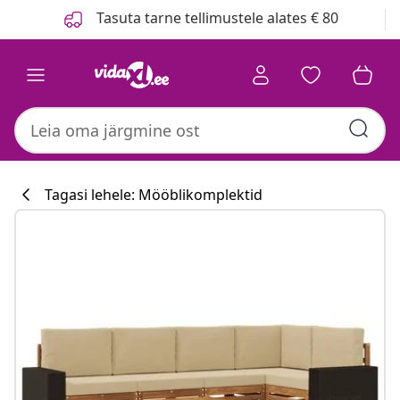
Eelmine
Järgmine
Tasuta tarne tellimustele alates € 80
Tagasi lehele: Mööblikomplektid
Köögikollektsi
#sharemevidaxl