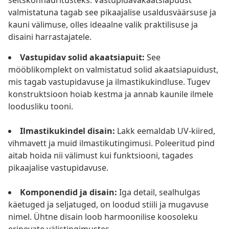
seltskonnaüritusteks. Vastupidavakaatsiapuust
valmistatuna tagab see pikaajalise usaldusväärsuse ja
kauni välimuse, olles ideaalne valik praktilisuse ja
disaini harrastajatele.
Vastupidav solid akaatsiapuit:
See
mööblikomplekt on valmistatud solid akaatsiapuidust,
mis tagab vastupidavuse ja ilmastikukindluse. Tugev
konstruktsioon hoiab kestma ja annab kaunile ilmele
loodusliku tooni.
Ilmastikukindel disain:
Lakk eemaldab UV-kiired,
vihmavett ja muid ilmastikutingimusi. Poleeritud pind
aitab hoida nii välimust kui funktsiooni, tagades
pikaajalise vastupidavuse.
Komponendid ja disain:
Iga detail, sealhulgas
käetuged ja seljatuged, on loodud stiili ja mugavuse
nimel. Ühtne disain loob harmoonilise koosoleku