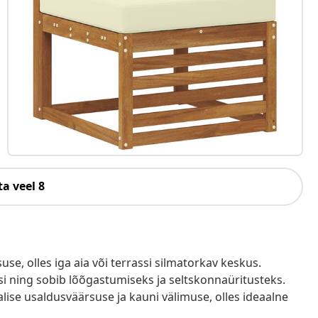
a veel 8
use, olles iga aia või terrassi silmatorkav keskus.
si ning sobib lõõgastumiseks ja seltskonnaüritusteks.
ise usaldusväärsuse ja kauni välimuse, olles ideaalne