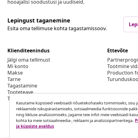
hooajalisi soodustusi ja uudiseid.
Lepingust taganemine
Lep
Esita oma tellimuse kohta tagastamissoov.
Klienditeenindus
Ettevõte
Jälgi oma tellimust
Partnerpro
Mi konto
Tootmine vid
Makse
Production f
Tarne
Turunduskoo
Tagastamine
Tooteteave
Tellimus
Kasutame küpsiseid veebisaidi nõuetekohaseks toimimiseks, sisu j
reklaamide isikupärastamiseks, sotsiaalmeedia funktsioonide pak
ning liikluse analüüsimiseks. Jagame teie infot meie veebisaidi kas
kohta ka meie sotsiaalmeedia-, reklaami ja analüüsipartneritega.
P
ja küpsiste avaldus