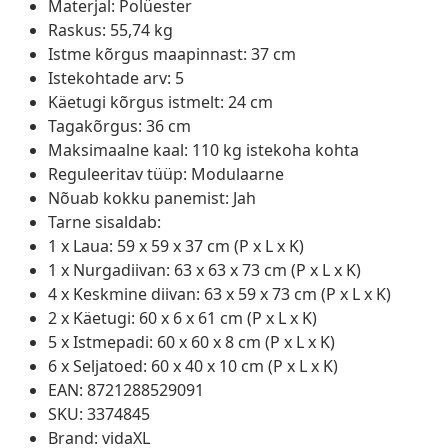
Materjal: Polüester
Raskus: 55,74 kg
Istme kõrgus maapinnast: 37 cm
Istekohtade arv: 5
Käetugi kõrgus istmelt: 24 cm
Tagakõrgus: 36 cm
Maksimaalne kaal: 110 kg istekoha kohta
Reguleeritav tüüp: Modulaarne
Nõuab kokku panemist: Jah
Tarne sisaldab:
1 x Laua: 59 x 59 x 37 cm (P x L x K)
1 x Nurgadiivan: 63 x 63 x 73 cm (P x L x K)
4 x Keskmine diivan: 63 x 59 x 73 cm (P x L x K)
2 x Käetugi: 60 x 6 x 61 cm (P x L x K)
5 x Istmepadi: 60 x 60 x 8 cm (P x L x K)
6 x Seljatoed: 60 x 40 x 10 cm (P x L x K)
EAN: 8721288529091
SKU: 3374845
Brand: vidaXL