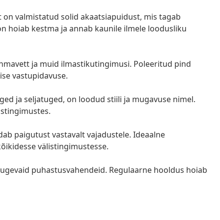
on valmistatud solid akaatsiapuidust, mis tagab
on hoiab kestma ja annab kaunile ilmele loodusliku
hmavett ja muid ilmastikutingimusi. Poleeritud pind
lise vastupidavuse.
ged ja seljatuged, on loodud stiili ja mugavuse nimel.
istingimustes.
b paigutust vastavalt vajadustele. Ideaalne
õikidesse välistingimustesse.
i tugevaid puhastusvahendeid. Regulaarne hooldus hoiab