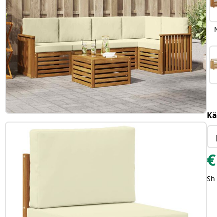
Kä
€
Sh