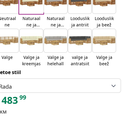
Neutraal
Naturaal
Naturaal
Looduslik
Looduslik
ne
ne ja
ne ja
ja antriit
ja beež
kreemjas
helehall
Valge
Valge ja
Valge ja
valge ja
Valge ja
kreemjas
helehall
antratsiit
beež
etoe stiil
Rada
99
483
 KM