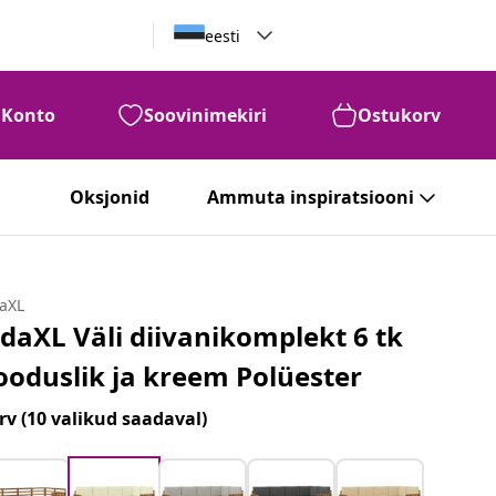
eesti
Konto
Soovinimekiri
Ostukorv
Oksjonid
Ammuta inspiratsiooni
daXL
idaXL Väli diivanikomplekt 6 tk
ooduslik ja kreem Polüester
rv
(10 valikud saadaval)