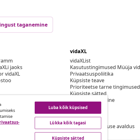
ingust taganemine
vidaXL
gramm
vidaXList
aXLi jaoks
Kasutustingimused Müüja vi
or vidaXL
Privaatsuspoliitika
stoo
Küpsiste teave
Prioriteetse tarne tingimused
Küpsiste sätted
vidaXLis töötamine
a
Turvalisus
Luba kõik küpsised
kumiseks
Eli vastutav isik
utamise
EPR poliitika
rivaatsus-
Lükka kõik tagasi
Juurdepääsetavuse avaldus
Küpsiste sätted