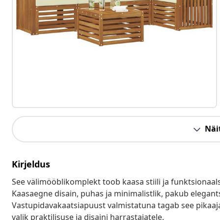
Näit
Kirjeldus
See välimööblikomplekt toob kaasa stiili ja funktsionaals
Kaasaegne disain, puhas ja minimalistlik, pakub elegant
Vastupidavakaatsiapuust valmistatuna tagab see pikaajal
valik praktilisuse ja disaini harrastajatele.