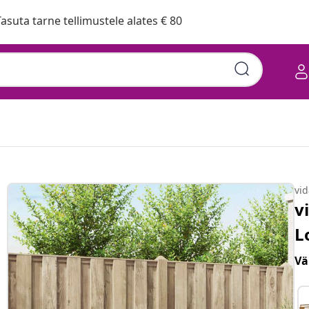
asuta tarne tellimustele alates € 80
vi
v
L
Vä