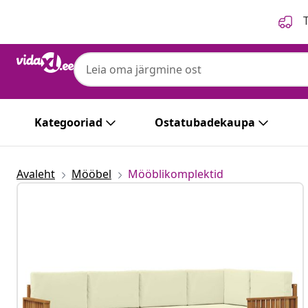
Eelmine
Järgmine
T
Kategooriad
Ostatubadekaupa
Avaleht
Mööbel
Mööblikomplektid