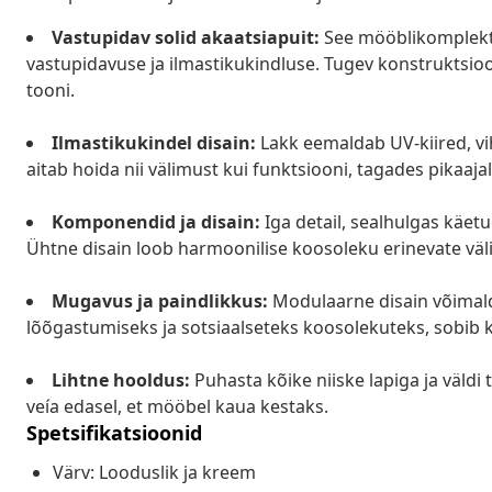
Vastupidav solid akaatsiapuit:
See mööblikomplekt 
vastupidavuse ja ilmastikukindluse. Tugev konstruktsio
tooni.
Ilmastikukindel disain:
Lakk eemaldab UV-kiired, vi
aitab hoida nii välimust kui funktsiooni, tagades pikaaja
Komponendid ja disain:
Iga detail, sealhulgas käetu
Ühtne disain loob harmoonilise koosoleku erinevate väl
Mugavus ja paindlikkus:
Modulaarne disain võimalda
lõõgastumiseks ja sotsiaalseteks koosolekuteks, sobib k
Lihtne hooldus:
Puhasta kõike niiske lapiga ja väld
veía edasel, et mööbel kaua kestaks.
Spetsifikatsioonid
Värv: Looduslik ja kreem