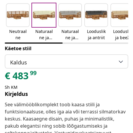
Neutraal
Naturaal
Naturaal
Looduslik
Looduslik
ne
ne ja
ne ja
ja antriit
ja beež
kreemjas
helehall
Käetoe stiil
Kaldus
99
€
483
Sh KM
Kirjeldus
See välimööblikomplekt toob kaasa stiili ja
funktsionaalsuse, olles iga aia või terrassi silmatorkav
keskus. Kaasaegne disain, puhas ja minimalistlik,
pakub elegantsi ning sobib lõõgastumiseks ja