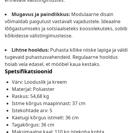
erinevate välistingimustes.
Mugavus ja paindlikkus:
Modulaarne disain
võimaldab paigutust vastavalt vajadustele. Ideaalne
lõõgastumiseks ja sotsiaalseteks koosolekuteks, sobib
kõikidesse välistingimustesse.
Lihtne hooldus:
Puhasta kõike niiske lapiga ja väldi
tugevaid puhastusvahendeid. Regulaarne hooldus
hoiab veía edasel, et mööbel kaua kestaks.
Spetsifikatsioonid
Värv: Looduslik ja kreem
Materjal: Polüester
Raskus: 54,68 kg
Istme kõrgus maapinnast: 37 cm
Istekohtade arv: 5
Käetugi kõrgus istmelt: 36 cm
Tagakõrgus: 36 cm
Maksimaalne kaal: 110 kg istekoha kohta