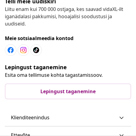
Telli meie uudiskiri
Liitu enam kui 700 000 ostjaga, kes saavad vidaXL-ilt
iganädalasi pakkumisi, hooajalisi soodustusi ja
uudiseid.
Meie sotsiaalmeedia kontod
Lepingust taganemine
Esita oma tellimuse kohta tagastamissoov.
Lepingust taganemine
Klienditeenindus
Ettevõte