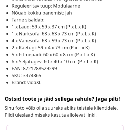
Reguleeritav tüüp: Modulaarne
Nõuab kokku panemist: Jah
Tarne sisaldab:
1 x Laud: 59 x 59 x 37 cm (P x L x K)
1 x Nurksofa: 63 x 63 x 73 cm (P x L x K)
4 x Vahesofa: 63 x 59 x 73 cm (P x L x K)
2 x Käetugi: 59 x 4 x 73 cm (P x L x K)
5 x Istmepadi: 60 x 60 x 8 cm (P x L x K)
6 x Seljatugev: 60 x 40 x 10 cm (P x L x K)
EAN: 8721288529299
SKU: 3374865
Brand: vidaXL
Ostsid toote ja jäid sellega rahule? Jaga pilti!
Sinu foto võib olla suureks abiks teistele klientidele.
Pildi üleslaadimiseks kasuta allolevat linki.