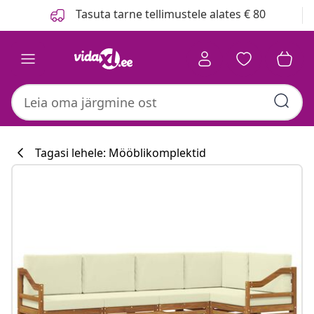
Eelmine
Järgmine
Tasuta tarne tellimustele alates € 80
Tagasi lehele: Mööblikomplektid
Köögikollektsi
#sharemevidaxl