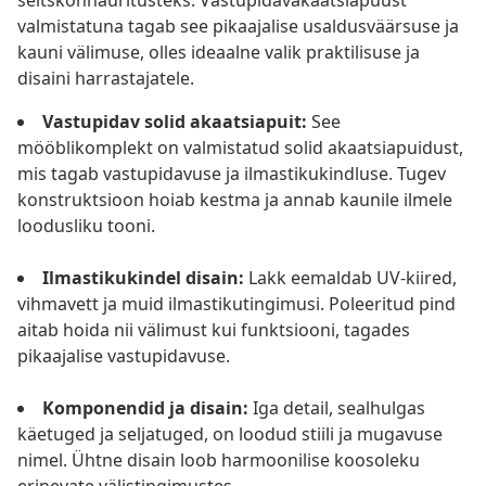
seltskonnaüritusteks. Vastupidavakaatsiapuust
valmistatuna tagab see pikaajalise usaldusväärsuse ja
kauni välimuse, olles ideaalne valik praktilisuse ja
disaini harrastajatele.
Vastupidav solid akaatsiapuit:
See
mööblikomplekt on valmistatud solid akaatsiapuidust,
mis tagab vastupidavuse ja ilmastikukindluse. Tugev
konstruktsioon hoiab kestma ja annab kaunile ilmele
loodusliku tooni.
Ilmastikukindel disain:
Lakk eemaldab UV-kiired,
vihmavett ja muid ilmastikutingimusi. Poleeritud pind
aitab hoida nii välimust kui funktsiooni, tagades
pikaajalise vastupidavuse.
Komponendid ja disain:
Iga detail, sealhulgas
käetuged ja seljatuged, on loodud stiili ja mugavuse
nimel. Ühtne disain loob harmoonilise koosoleku