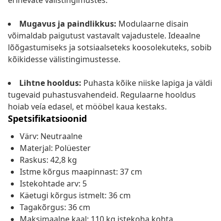
erinevate välistingimustes.
Mugavus ja paindlikkus:
Modulaarne disain
võimaldab paigutust vastavalt vajadustele. Ideaalne
lõõgastumiseks ja sotsiaalseteks koosolekuteks, sobib
kõikidesse välistingimustesse.
Lihtne hooldus:
Puhasta kõike niiske lapiga ja väldi
tugevaid puhastusvahendeid. Regulaarne hooldus
hoiab veía edasel, et mööbel kaua kestaks.
Spetsifikatsioonid
Värv: Neutraalne
Materjal: Polüester
Raskus: 42,8 kg
Istme kõrgus maapinnast: 37 cm
Istekohtade arv: 5
Käetugi kõrgus istmelt: 36 cm
Tagakõrgus: 36 cm
Maksimaalne kaal: 110 kg istekoha kohta