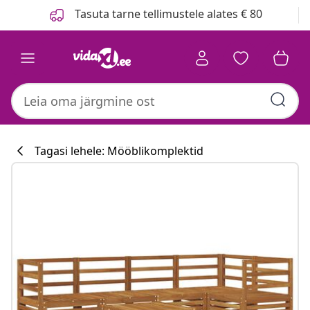
Eelmine
Järgmine
Tasuta tarne tellimustele alates € 80
Tagasi lehele: Mööblikomplektid
Köögikollektsi
#sharemevidaxl