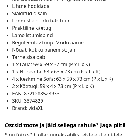
Lihtne hooldada
Slaiditud disain
Looduslik puidu tekstuur
Praktiline käetugi
Lame istumispind
Reguleeritav tüüp: Modulaarne
Nõuab kokku panemist: Jah
Tarne sisaldab:
1 x Laua: 59 x 59 x 37 cm (P x L x K)
1 x Nurksofa: 63 x 63 x 73 cm (P x L x K)
4 x Keskmine Sofa: 63 x 59 x 73 cm (P x L x K)
2 x Käetugi: 59 x 4 x 73 cm (P x L x K)
EAN: 8721288528933
SKU: 3374829
Brand: vidaXL
Ostsid toote ja jäid sellega rahule? Jaga pilti!
Sinu foto võib olla suureks abiks teistele klientidele.