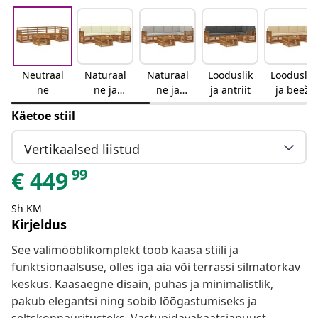
Neutraal
Naturaal
Naturaal
Looduslik
Looduslik
ne
ne ja
ne ja
ja antriit
ja beež
kreemjas
helehall
Käetoe stiil
Vertikaalsed liistud
99
€
449
Sh KM
Kirjeldus
See välimööblikomplekt toob kaasa stiili ja
funktsionaalsuse, olles iga aia või terrassi silmatorkav
keskus. Kaasaegne disain, puhas ja minimalistlik,
pakub elegantsi ning sobib lõõgastumiseks ja