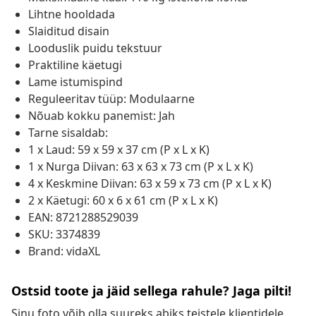
Lihtne hooldada
Slaiditud disain
Looduslik puidu tekstuur
Praktiline käetugi
Lame istumispind
Reguleeritav tüüp: Modulaarne
Nõuab kokku panemist: Jah
Tarne sisaldab:
1 x Laud: 59 x 59 x 37 cm (P x L x K)
1 x Nurga Diivan: 63 x 63 x 73 cm (P x L x K)
4 x Keskmine Diivan: 63 x 59 x 73 cm (P x L x K)
2 x Käetugi: 60 x 6 x 61 cm (P x L x K)
EAN: 8721288529039
SKU: 3374839
Brand: vidaXL
Ostsid toote ja jäid sellega rahule? Jaga pilti!
Sinu foto võib olla suureks abiks teistele klientidele.