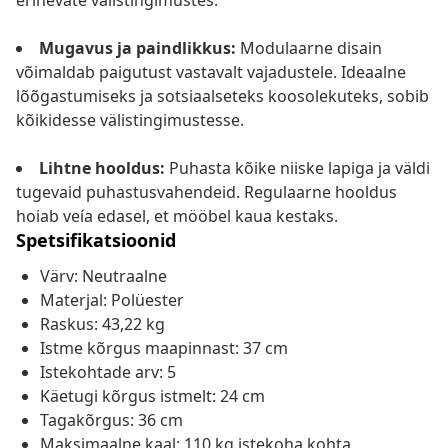
erinevate välistingimustes.
Mugavus ja paindlikkus:
Modulaarne disain
võimaldab paigutust vastavalt vajadustele. Ideaalne
lõõgastumiseks ja sotsiaalseteks koosolekuteks, sobib
kõikidesse välistingimustesse.
Lihtne hooldus:
Puhasta kõike niiske lapiga ja väldi
tugevaid puhastusvahendeid. Regulaarne hooldus
hoiab veía edasel, et mööbel kaua kestaks.
Spetsifikatsioonid
Värv: Neutraalne
Materjal: Polüester
Raskus: 43,22 kg
Istme kõrgus maapinnast: 37 cm
Istekohtade arv: 5
Käetugi kõrgus istmelt: 24 cm
Tagakõrgus: 36 cm
Maksimaalne kaal: 110 kg istekoha kohta