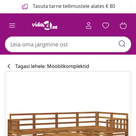
Eelmine
Järgmine
Tasuta tarne tellimustele alates € 80
Tagasi lehele: Mööblikomplektid
Köögikollektsi
#sharemevidaxl