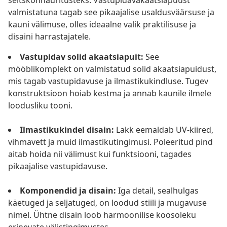
seltskonnaüritusteks. Vastupidavakaatsiapuust
valmistatuna tagab see pikaajalise usaldusväärsuse ja
kauni välimuse, olles ideaalne valik praktilisuse ja
disaini harrastajatele.
Vastupidav solid akaatsiapuit:
See
mööblikomplekt on valmistatud solid akaatsiapuidust,
mis tagab vastupidavuse ja ilmastikukindluse. Tugev
konstruktsioon hoiab kestma ja annab kaunile ilmele
loodusliku tooni.
Ilmastikukindel disain:
Lakk eemaldab UV-kiired,
vihmavett ja muid ilmastikutingimusi. Poleeritud pind
aitab hoida nii välimust kui funktsiooni, tagades
pikaajalise vastupidavuse.
Komponendid ja disain:
Iga detail, sealhulgas
käetuged ja seljatuged, on loodud stiili ja mugavuse
nimel. Ühtne disain loob harmoonilise koosoleku