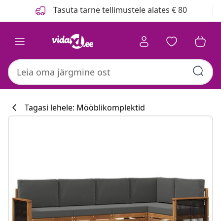
Eelmine
Järgmine
Tasuta tarne tellimustele alates € 80
Tagasi lehele: Mööblikomplektid
Köögikollektsi
#sharemevidaxl