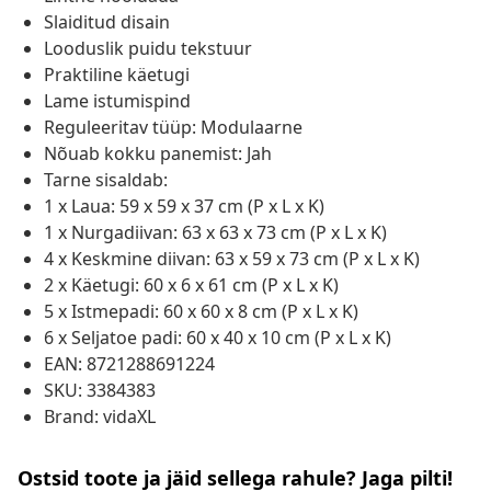
Slaiditud disain
Looduslik puidu tekstuur
Praktiline käetugi
Lame istumispind
Reguleeritav tüüp: Modulaarne
Nõuab kokku panemist: Jah
Tarne sisaldab:
1 x Laua: 59 x 59 x 37 cm (P x L x K)
1 x Nurgadiivan: 63 x 63 x 73 cm (P x L x K)
4 x Keskmine diivan: 63 x 59 x 73 cm (P x L x K)
2 x Käetugi: 60 x 6 x 61 cm (P x L x K)
5 x Istmepadi: 60 x 60 x 8 cm (P x L x K)
6 x Seljatoe padi: 60 x 40 x 10 cm (P x L x K)
EAN: 8721288691224
SKU: 3384383
Brand: vidaXL
Ostsid toote ja jäid sellega rahule? Jaga pilti!