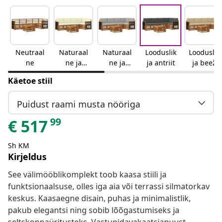
Neutraal
Naturaal
Naturaal
Looduslik
Looduslik
ne
ne ja
ne ja
ja antriit
ja beež
kreemjas
helehall
Käetoe stiil
Puidust raami musta nööriga
99
€
517
Sh KM
Kirjeldus
See välimööblikomplekt toob kaasa stiili ja
funktsionaalsuse, olles iga aia või terrassi silmatorkav
keskus. Kaasaegne disain, puhas ja minimalistlik,
pakub elegantsi ning sobib lõõgastumiseks ja