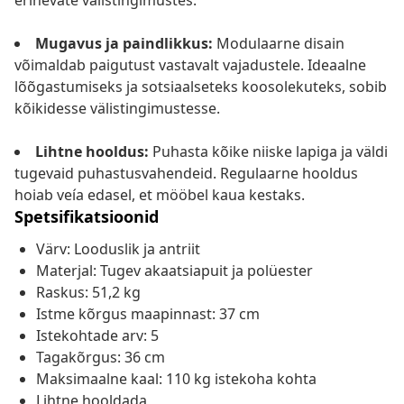
erinevate välistingimustes.
Mugavus ja paindlikkus:
Modulaarne disain
võimaldab paigutust vastavalt vajadustele. Ideaalne
lõõgastumiseks ja sotsiaalseteks koosolekuteks, sobib
kõikidesse välistingimustesse.
Lihtne hooldus:
Puhasta kõike niiske lapiga ja väldi
tugevaid puhastusvahendeid. Regulaarne hooldus
hoiab veía edasel, et mööbel kaua kestaks.
Spetsifikatsioonid
Värv: Looduslik ja antriit
Materjal: Tugev akaatsiapuit ja polüester
Raskus: 51,2 kg
Istme kõrgus maapinnast: 37 cm
Istekohtade arv: 5
Tagakõrgus: 36 cm
Maksimaalne kaal: 110 kg istekoha kohta
Lihtne hooldada