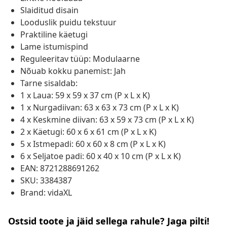
Slaiditud disain
Looduslik puidu tekstuur
Praktiline käetugi
Lame istumispind
Reguleeritav tüüp: Modulaarne
Nõuab kokku panemist: Jah
Tarne sisaldab:
1 x Laua: 59 x 59 x 37 cm (P x L x K)
1 x Nurgadiivan: 63 x 63 x 73 cm (P x L x K)
4 x Keskmine diivan: 63 x 59 x 73 cm (P x L x K)
2 x Käetugi: 60 x 6 x 61 cm (P x L x K)
5 x Istmepadi: 60 x 60 x 8 cm (P x L x K)
6 x Seljatoe padi: 60 x 40 x 10 cm (P x L x K)
EAN: 8721288691262
SKU: 3384387
Brand: vidaXL
Ostsid toote ja jäid sellega rahule? Jaga pilti!