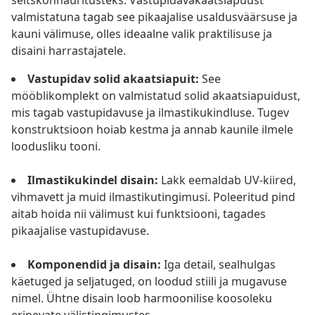
seltskonnaüritusteks. Vastupidavakaatsiapuust
valmistatuna tagab see pikaajalise usaldusväärsuse ja
kauni välimuse, olles ideaalne valik praktilisuse ja
disaini harrastajatele.
Vastupidav solid akaatsiapuit:
See
mööblikomplekt on valmistatud solid akaatsiapuidust,
mis tagab vastupidavuse ja ilmastikukindluse. Tugev
konstruktsioon hoiab kestma ja annab kaunile ilmele
loodusliku tooni.
Ilmastikukindel disain:
Lakk eemaldab UV-kiired,
vihmavett ja muid ilmastikutingimusi. Poleeritud pind
aitab hoida nii välimust kui funktsiooni, tagades
pikaajalise vastupidavuse.
Komponendid ja disain:
Iga detail, sealhulgas
käetuged ja seljatuged, on loodud stiili ja mugavuse
nimel. Ühtne disain loob harmoonilise koosoleku