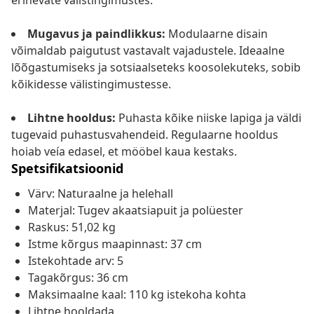
erinevate välistingimustes.
Mugavus ja paindlikkus:
Modulaarne disain
võimaldab paigutust vastavalt vajadustele. Ideaalne
lõõgastumiseks ja sotsiaalseteks koosolekuteks, sobib
kõikidesse välistingimustesse.
Lihtne hooldus:
Puhasta kõike niiske lapiga ja väldi
tugevaid puhastusvahendeid. Regulaarne hooldus
hoiab veía edasel, et mööbel kaua kestaks.
Spetsifikatsioonid
Värv: Naturaalne ja helehall
Materjal: Tugev akaatsiapuit ja polüester
Raskus: 51,02 kg
Istme kõrgus maapinnast: 37 cm
Istekohtade arv: 5
Tagakõrgus: 36 cm
Maksimaalne kaal: 110 kg istekoha kohta
Lihtne hooldada