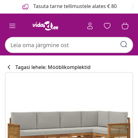
Eelmine
Järgmine
Tasuta tarne tellimustele alates € 80
Tagasi lehele: Mööblikomplektid
Köögikollektsi
#sharemevidaxl