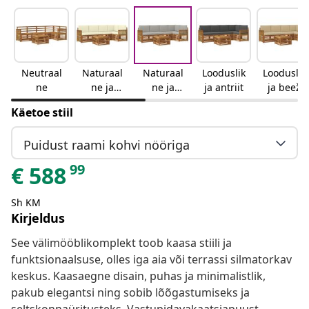
Neutraal
Naturaal
Naturaal
Looduslik
Looduslik
ne
ne ja
ne ja
ja antriit
ja beež
kreemjas
helehall
Käetoe stiil
Puidust raami kohvi nööriga
99
€
588
Sh KM
Kirjeldus
See välimööblikomplekt toob kaasa stiili ja
funktsionaalsuse, olles iga aia või terrassi silmatorkav
keskus. Kaasaegne disain, puhas ja minimalistlik,
pakub elegantsi ning sobib lõõgastumiseks ja