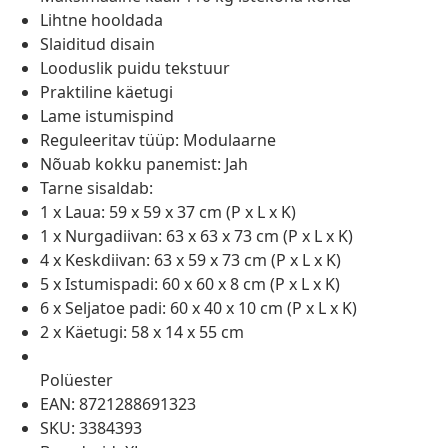
Lihtne hooldada
Slaiditud disain
Looduslik puidu tekstuur
Praktiline käetugi
Lame istumispind
Reguleeritav tüüp: Modulaarne
Nõuab kokku panemist: Jah
Tarne sisaldab:
1 x Laua: 59 x 59 x 37 cm (P x L x K)
1 x Nurgadiivan: 63 x 63 x 73 cm (P x L x K)
4 x Keskdiivan: 63 x 59 x 73 cm (P x L x K)
5 x Istumispadi: 60 x 60 x 8 cm (P x L x K)
6 x Seljatoe padi: 60 x 40 x 10 cm (P x L x K)
2 x Käetugi: 58 x 14 x 55 cm
Polüester
EAN: 8721288691323
SKU: 3384393