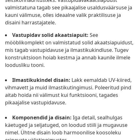
seltskonnaüritusteks. Vastupidavakaatsiapuust
valmistatuna tagab see pikaajalise usaldusväärsuse ja
kauni välimuse, olles ideaalne valik praktilisuse ja
disaini harrastajatele.
Vastupidav solid akaatsiapuit:
See
mööblikomplekt on valmistatud solid akaatsiapuidust,
mis tagab vastupidavuse ja ilmastikukindluse. Tugev
konstruktsioon hoiab kestma ja annab kaunile ilmele
loodusliku tooni.
Ilmastikukindel disain:
Lakk eemaldab UV-kiired,
vihmavett ja muid ilmastikutingimusi. Poleeritud pind
aitab hoida nii välimust kui funktsiooni, tagades
pikaajalise vastupidavuse.
Komponendid ja disain:
Iga detail, sealhulgas
käetuged ja seljatuged, on loodud stiili ja mugavuse
nimel. Ühtne disain loob harmoonilise koosoleku