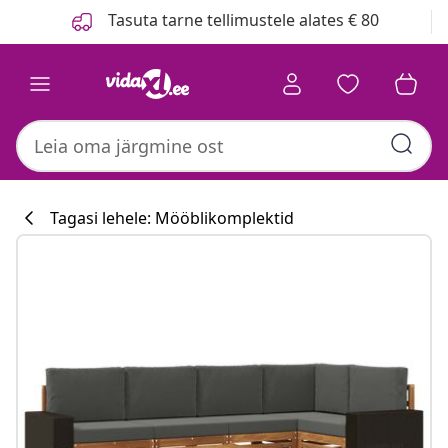
Eelmine
Järgmine
Tasuta tarne tellimustele alates € 80
Tagasi lehele: Mööblikomplektid
Köögikollektsi
#sharemevidaxl