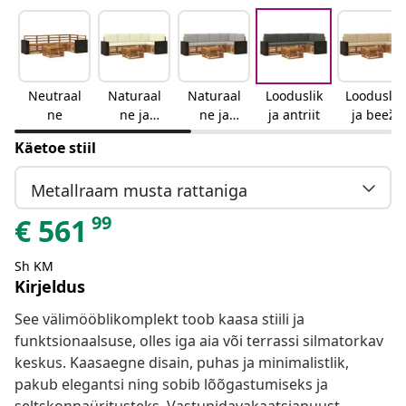
Neutraal
Naturaal
Naturaal
Looduslik
Looduslik
ne
ne ja
ne ja
ja antriit
ja beež
kreemjas
helehall
Käetoe stiil
Metallraam musta rattaniga
99
€
561
Sh KM
Kirjeldus
See välimööblikomplekt toob kaasa stiili ja
funktsionaalsuse, olles iga aia või terrassi silmatorkav
keskus. Kaasaegne disain, puhas ja minimalistlik,
pakub elegantsi ning sobib lõõgastumiseks ja