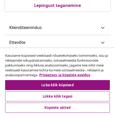
Lepingust taganemine
Klienditeenindus
Ettevõte
Kasutame küpsiseid veebisaidi nõuetekohaseks toimimiseks, sisu ja
vidaXL
reklaamide isikupärastamiseks, sotsiaalmeedia funktsioonide
pakkumiseks ning liikluse analüüsimiseks. Jagame teie infot meie
veebisaidi kasutamise kohta ka meie sotsiaalmeedia-, reklaami ja
Vaata rohkem
analüüsipartneritega.
Privaatsus- ja küpsiste avaldus
Luba kõik küpsised
Lükka kõik tagasi
Küpsiste sätted
© 2008-2026 vidaXL www.vidaxl.ee on vidaXL Marketplace