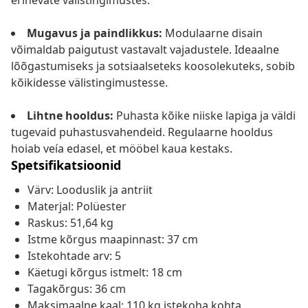
erinevate välistingimustes.
Mugavus ja paindlikkus:
Modulaarne disain
võimaldab paigutust vastavalt vajadustele. Ideaalne
lõõgastumiseks ja sotsiaalseteks koosolekuteks, sobib
kõikidesse välistingimustesse.
Lihtne hooldus:
Puhasta kõike niiske lapiga ja väldi
tugevaid puhastusvahendeid. Regulaarne hooldus
hoiab veía edasel, et mööbel kaua kestaks.
Spetsifikatsioonid
Värv: Looduslik ja antriit
Materjal: Polüester
Raskus: 51,64 kg
Istme kõrgus maapinnast: 37 cm
Istekohtade arv: 5
Käetugi kõrgus istmelt: 18 cm
Tagakõrgus: 36 cm
Maksimaalne kaal: 110 kg istekoha kohta