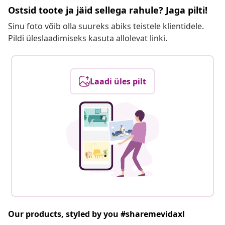
Ostsid toote ja jäid sellega rahule? Jaga pilti!
Sinu foto võib olla suureks abiks teistele klientidele.
Pildi üleslaadimiseks kasuta allolevat linki.
Laadi üles pilt
Our products, styled by you #sharemevidaxl