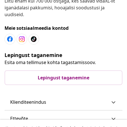
Liitu enam kui 700 000 ostjaga, kes saavad vidaXL-ilt
iganädalasi pakkumisi, hooajalisi soodustusi ja
uudiseid.
Meie sotsiaalmeedia kontod
Lepingust taganemine
Esita oma tellimuse kohta tagastamissoov.
Lepingust taganemine
Klienditeenindus
Ettevõte