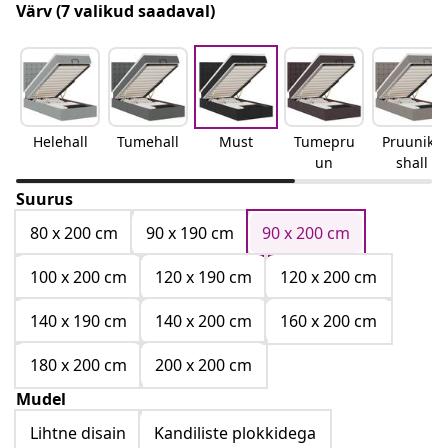
Värv
(7 valikud saadaval)
Helehall
Tumehall
Must
Tumepru
Pruunika
un
shall
Suurus
80 x 200 cm
90 x 190 cm
90 x 200 cm
100 x 200 cm
120 x 190 cm
120 x 200 cm
140 x 190 cm
140 x 200 cm
160 x 200 cm
180 x 200 cm
200 x 200 cm
Mudel
Lihtne disain
Kandiliste plokkidega