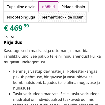
Tupsuline disain
nööbid
Ridade disain
Nööptepinguga
Teemantplokkide disain
99
€
469
Sh KM
Kirjeldus
Kasutage seda madratsiga ottomani, et nautida
rahulikku und! See pakub teile nii hoiulahendust kui ka
mugavat unekogemust.
Pehme ja vastupidav materjal: Polüesterkangas
pakub pehmuse, hingavuse ja vastupidavuse
kombinatsiooni, tagades teile ülima mugavuse ja
hubasuse.
Taskuvedrudega madrats: Sellel taskuvedrudega
madratsil on individuaalsed taskuvedrud, mis