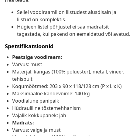
Hea teada:
Sellel voodiraamil on liistudest alusdisain ja
liistud on komplektis.
Hügieenilistel põhjustel ei saa madratsit
tagastada, kui pakend on eemaldatud või avatud.
Spetsifikatsioonid
Peatsiga voodiraam:
Värvus: must
Materjal: kangas (100% polüester), metall, vineer,
tehispuit
Kogumõõtmed: 203 x 90 x 118/128 cm (P x L x K)
Maksimaalne kandevõime: 140 kg
Voodialune panipaik
Hüdrauliline tõstemehhanism
Vajalik kokkupanek: jah
Madrats:
Värvus: valge ja must