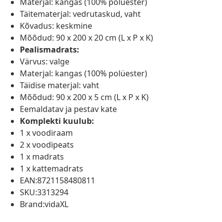
Materjal: kangas (100% polüester)
Täitematerjal: vedrutaskud, vaht
Kõvadus: keskmine
Mõõdud: 90 x 200 x 20 cm (L x P x K)
Pealismadrats:
Värvus: valge
Materjal: kangas (100% polüester)
Täidise materjal: vaht
Mõõdud: 90 x 200 x 5 cm (L x P x K)
Eemaldatav ja pestav kate
Komplekti kuulub:
1 x voodiraam
2 x voodipeats
1 x madrats
1 x kattemadrats
EAN:8721158480811
SKU:3313294
Brand:vidaXL