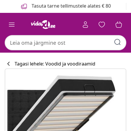
Eelmine
Järgmine
Tasuta tarne tellimustele alates € 80
Tagasi lehele: Voodid ja voodiraamid
Köögikollektsi
#sharemevidaxl