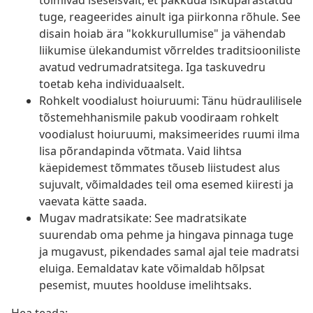
toimivad iseseisvalt, et pakkuda isikupärastatud
tuge, reageerides ainult iga piirkonna rõhule. See
disain hoiab ära "kokkurullumise" ja vähendab
liikumise ülekandumist võrreldes traditsiooniliste
avatud vedrumadratsitega. Iga taskuvedru
toetab keha individuaalselt.
Rohkelt voodialust hoiuruumi: Tänu hüdraulilisele
tõstemehhanismile pakub voodiraam rohkelt
voodialust hoiuruumi, maksimeerides ruumi ilma
lisa põrandapinda võtmata. Vaid lihtsa
käepidemest tõmmates tõuseb liistudest alus
sujuvalt, võimaldades teil oma esemed kiiresti ja
vaevata kätte saada.
Mugav madratsikate: See madratsikate
suurendab oma pehme ja hingava pinnaga tuge
ja mugavust, pikendades samal ajal teie madratsi
eluiga. Eemaldatav kate võimaldab hõlpsat
pesemist, muutes hoolduse imelihtsaks.