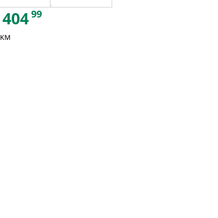
99
404
 KM