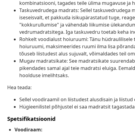
kombinatsiooni, tagades teile ülima mugavuse ja 
Taskuvedrudega madrats: Sellel taskuvedrudega ma
iseseisvalt, et pakkuda isikupärastatud tuge, reage
"kokkurullumise" ja vähendab liikumise ülekandumi
vedrumadratsitega. Iga taskuvedru toetab keha ind
Rohkelt voodialust hoiuruumi: Tänu hüdraulilisel
hoiuruumi, maksimeerides ruumi ilma lisa põrand
tõuseb liistudest alus sujuvalt, võimaldades teil o
Mugav madratsikate: See madratsikate suurendab
pikendades samal ajal teie madratsi eluiga. Eema
hoolduse imelihtsaks.
Hea teada:
Sellel voodiraamil on liistudest alusdisain ja liistu
Hügieenilistel põhjustel ei saa madratsit tagastad
Spetsifikatsioonid
Voodiraam: