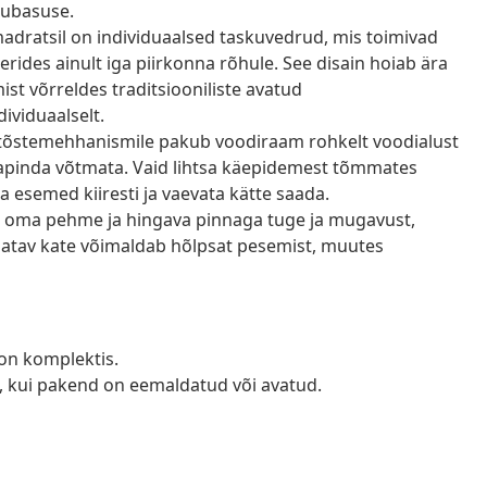
hubasuse.
dratsil on individuaalsed taskuvedrud, mis toimivad
erides ainult iga piirkonna rõhule. See disain hoiab ära
st võrreldes traditsiooniliste avatud
ividuaalselt.
e tõstemehhanismile pakub voodiraam rohkelt voodialust
apinda võtmata. Vaid lihtsa käepidemest tõmmates
ma esemed kiiresti ja vaevata kätte saada.
 oma pehme ja hingava pinnaga tuge ja mugavust,
ldatav kate võimaldab hõlpsat pesemist, muutes
d on komplektis.
a, kui pakend on eemaldatud või avatud.