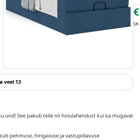
€
Sh
a veel 13
u und! See pakub teile nii hoiulahendust kui ka mugavat
akub pehmuse, hingavuse ja vastupidavuse