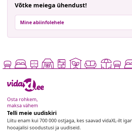
Võtke meiega ühendust!
Mine abiinfolehele
Osta rohkem,
maksa vähem
Telli meie uudiskiri
Liitu enam kui 700 000 ostjaga, kes saavad vidaXL-ilt ig
hooajalisi soodustusi ja uudiseid.