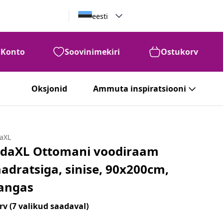
eesti
Konto
Soovinimekiri
Ostukorv
Oksjonid
Ammuta inspiratsiooni
daXL
idaXL Ottomani voodiraam
adratsiga, sinise, 90x200cm,
angas
rv
(7 valikud saadaval)