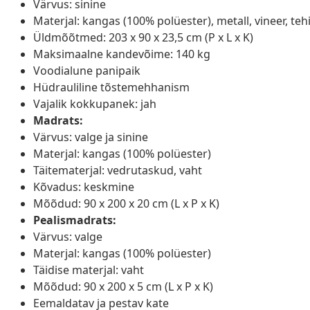
Värvus: sinine
Materjal: kangas (100% polüester), metall, vineer, teh
Üldmõõtmed: 203 x 90 x 23,5 cm (P x L x K)
Maksimaalne kandevõime: 140 kg
Voodialune panipaik
Hüdrauliline tõstemehhanism
Vajalik kokkupanek: jah
Madrats:
Värvus: valge ja sinine
Materjal: kangas (100% polüester)
Täitematerjal: vedrutaskud, vaht
Kõvadus: keskmine
Mõõdud: 90 x 200 x 20 cm (L x P x K)
Pealismadrats:
Värvus: valge
Materjal: kangas (100% polüester)
Täidise materjal: vaht
Mõõdud: 90 x 200 x 5 cm (L x P x K)
Eemaldatav ja pestav kate