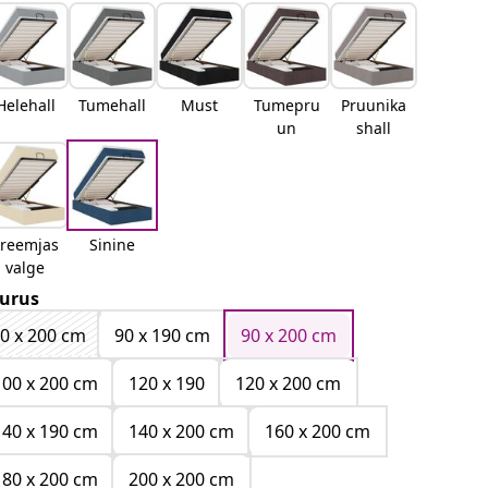
Helehall
Tumehall
Must
Tumepru
Pruunika
un
shall
kreemjas
Sinine
valge
urus
0 x 200 cm
90 x 190 cm
90 x 200 cm
100 x 200 cm
120 x 190
120 x 200 cm
140 x 190 cm
140 x 200 cm
160 x 200 cm
180 x 200 cm
200 x 200 cm