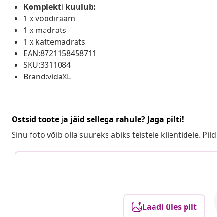
Komplekti kuulub:
1 x voodiraam
1 x madrats
1 x kattemadrats
EAN:8721158458711
SKU:3311084
Brand:vidaXL
Ostsid toote ja jäid sellega rahule? Jaga pilti!
Sinu foto võib olla suureks abiks teistele klientidele. Pild
Laadi üles pilt