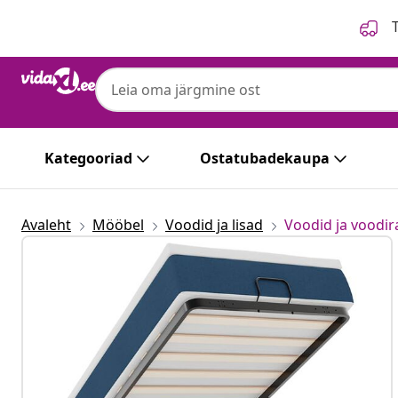
Eelmine
Järgmine
T
Kategooriad
Ostatubadekaupa
Avaleht
Mööbel
Voodid ja lisad
Voodid ja voodi