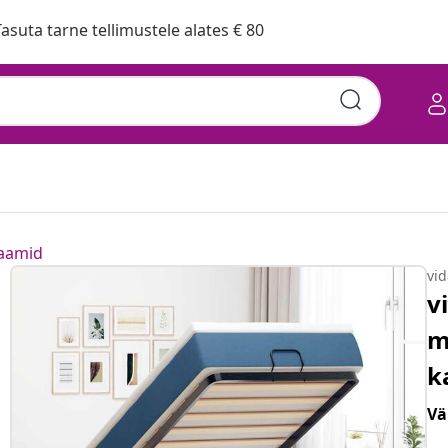
asuta tarne tellimustele alates € 80
raamid
vi
v
m
k
Vä