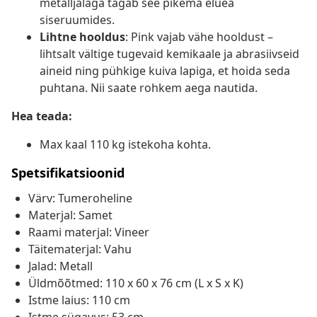
metalljalaga tagab see pikema eluea
siseruumides.
Lihtne hooldus
: Pink vajab vähe hooldust –
lihtsalt vältige tugevaid kemikaale ja abrasiivseid
aineid ning pühkige kuiva lapiga, et hoida seda
puhtana. Nii saate rohkem aega nautida.
Hea teada:
Max kaal 110 kg istekoha kohta.
Spetsifikatsioonid
Värv: Tumeroheline
Materjal: Samet
Raami materjal: Vineer
Täitematerjal: Vahu
Jalad: Metall
Üldmõõtmed: 110 x 60 x 76 cm (L x S x K)
Istme laius: 110 cm