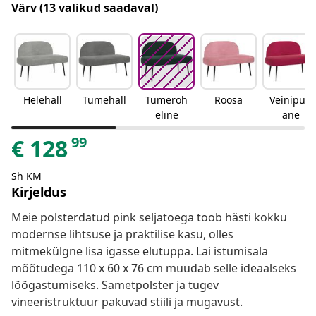
Värv
(13 valikud saadaval)
Helehall
Tumehall
Tumeroh
Roosa
Veinipun
eline
ane
99
€
128
Sh KM
Kirjeldus
Meie polsterdatud pink seljatoega toob hästi kokku
modernse lihtsuse ja praktilise kasu, olles
mitmekülgne lisa igasse elutuppa. Lai istumisala
mõõtudega 110 x 60 x 76 cm muudab selle ideaalseks
lõõgastumiseks. Sametpolster ja tugev
vineeristruktuur pakuvad stiili ja mugavust.