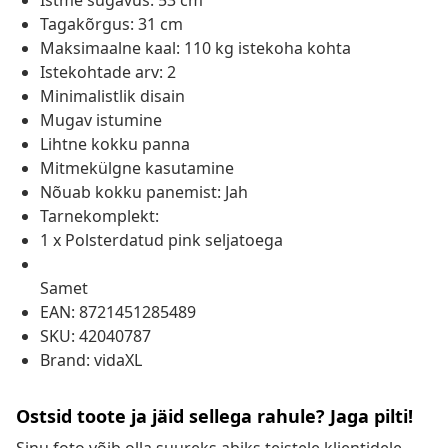
Istme sügavus: 53 cm
Tagakõrgus: 31 cm
Maksimaalne kaal: 110 kg istekoha kohta
Istekohtade arv: 2
Minimalistlik disain
Mugav istumine
Lihtne kokku panna
Mitmekülgne kasutamine
Nõuab kokku panemist: Jah
Tarnekomplekt:
1 x Polsterdatud pink seljatoega
Samet
EAN: 8721451285489
SKU: 42040787
Brand: vidaXL
Ostsid toote ja jäid sellega rahule? Jaga pilti!