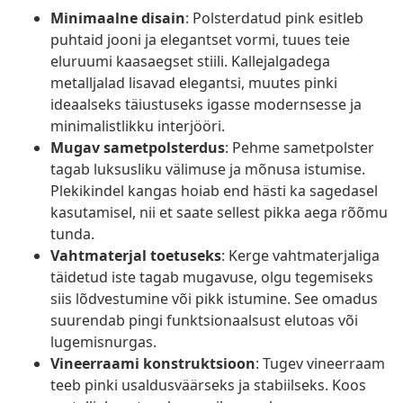
Minimaalne disain
: Polsterdatud pink esitleb
puhtaid jooni ja elegantset vormi, tuues teie
eluruumi kaasaegset stiili. Kallejalgadega
metalljalad lisavad elegantsi, muutes pinki
ideaalseks täiustuseks igasse modernsesse ja
minimalistlikku interjööri.
Mugav sametpolsterdus
: Pehme sametpolster
tagab luksusliku välimuse ja mõnusa istumise.
Plekikindel kangas hoiab end hästi ka sagedasel
kasutamisel, nii et saate sellest pikka aega rõõmu
tunda.
Vahtmaterjal toetuseks
: Kerge vahtmaterjaliga
täidetud iste tagab mugavuse, olgu tegemiseks
siis lõdvestumine või pikk istumine. See omadus
suurendab pingi funktsionaalsust elutoas või
lugemisnurgas.
Vineerraami konstruktsioon
: Tugev vineerraam
teeb pinki usaldusväärseks ja stabiilseks. Koos