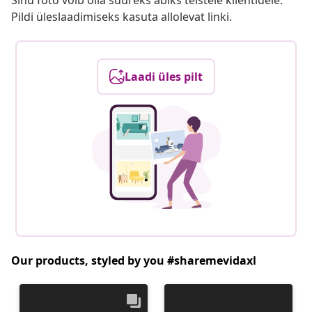
Sinu foto võib olla suureks abiks teistele klientidele.
Pildi üleslaadimiseks kasuta allolevat linki.
Laadi üles pilt
Our products, styled by you #sharemevidaxl