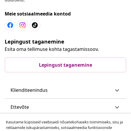
Meie sotsiaalmeedia kontod
Lepingust taganemine
Esita oma tellimuse kohta tagastamissoov.
Lepingust taganemine
Klienditeenindus
Ettevõte
Kasutame küpsiseid veebisaidi nõuetekohaseks toimimiseks, sisu ja
vidaXL
reklaamide isikupärastamiseks, sotsiaalmeedia funktsioonide