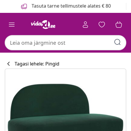
Eelmine
Järgmine
Tasuta tarne tellimustele alates € 80
Tagasi lehele: Pingid
Köögikollektsi
#sharemevidaxl