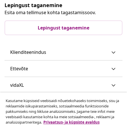
Lepingust taganemine
Esita oma tellimuse kohta tagastamissoov.
Lepingust taganemine
Klienditeenindus
Ettevõte
vidaXL
Kasutame küpsiseid veebisaidi nõuetekohaseks toimimiseks, sisu ja
Vaata rohkem
reklaamide isikupärastamiseks, sotsiaalmeedia funktsioonide
pakkumiseks ning liikluse analüüsimiseks. Jagame teie infot meie
veebisaidi kasutamise kohta ka meie sotsiaalmeedia-, reklaami ja
analüüsipartneritega.
Privaatsus- ja küpsiste avaldus