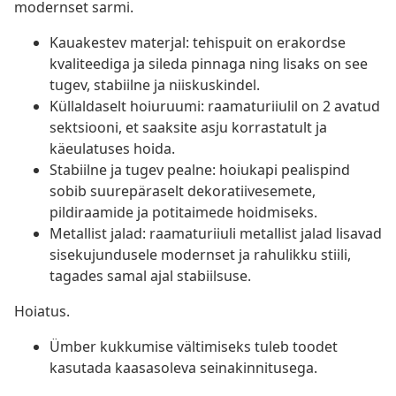
modernset sarmi.
Kauakestev materjal: tehispuit on erakordse
kvaliteediga ja sileda pinnaga ning lisaks on see
tugev, stabiilne ja niiskuskindel.
Küllaldaselt hoiuruumi: raamaturiiulil on 2 avatud
sektsiooni, et saaksite asju korrastatult ja
käeulatuses hoida.
Stabiilne ja tugev pealne: hoiukapi pealispind
sobib suurepäraselt dekoratiivesemete,
pildiraamide ja potitaimede hoidmiseks.
Metallist jalad: raamaturiiuli metallist jalad lisavad
sisekujundusele modernset ja rahulikku stiili,
tagades samal ajal stabiilsuse.
Hoiatus.
Ümber kukkumise vältimiseks tuleb toodet
kasutada kaasasoleva seinakinnitusega.