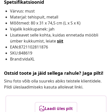
Spetsifikatsioonid
Värvus: must
Materjal: tehispuit, metall
Mõõtmed: 80 x 31 x 74,5 cm (L x S x K)
Vajalik kokkupanek: jah
Lisateavet selle kohta, kuidas ennetada mööbli
ümber kukkumist, leiate
siit
EAN:8721102811876
SKU:848619
Brand:vidaXL
Ostsid toote ja jäid sellega rahule? Jaga pilti!
Sinu foto võib olla suureks abiks teistele klientidele.
Pildi üleslaadimiseks kasuta allolevat linki.
Laadi üles pilt