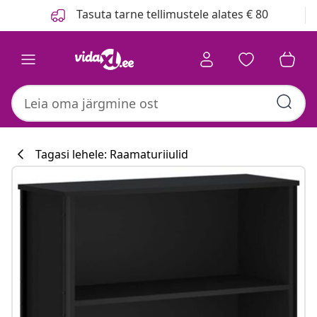
Eelmine
Järgmine
Tasuta tarne tellimustele alates € 80
Tagasi lehele: Raamaturiiulid
Köögikollektsi
#sharemevidaxl