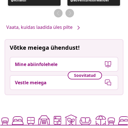
Postitus
Rinaldi
Postitus
adventuresofwander
avaldatud
avaldatud
Vaata, kuidas laadida üles pilte
Võtke meiega ühendust!
Mine abiinfolehele
Soovitatud
Vestle meiega