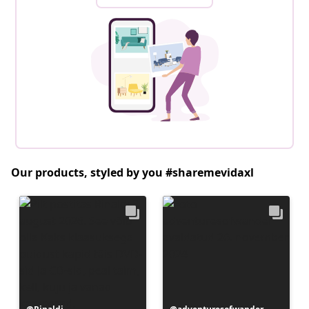
Our products, styled by you #sharemevidaxl