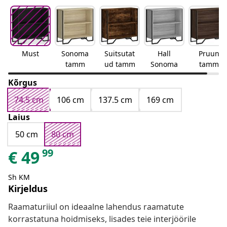
Must
Sonoma
Suitsutat
Hall
Pruun
tamm
ud tamm
Sonoma
tamm
Kõrgus
74.5 cm
106 cm
137.5 cm
169 cm
Laius
50 cm
80 cm
99
€
49
Sh KM
Kirjeldus
Raamaturiiul on ideaalne lahendus raamatute
korrastatuna hoidmiseks, lisades teie interjöörile