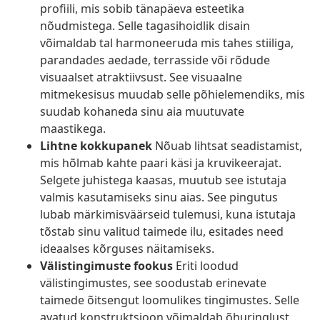
profiili, mis sobib tänapäeva esteetika
nõudmistega. Selle tagasihoidlik disain
võimaldab tal harmoneeruda mis tahes stiiliga,
parandades aedade, terrasside või rõdude
visuaalset atraktiivsust. See visuaalne
mitmekesisus muudab selle põhielemendiks, mis
suudab kohaneda sinu aia muutuvate
maastikega.
Lihtne kokkupanek
Nõuab lihtsat seadistamist,
mis hõlmab kahte paari käsi ja kruvikeerajat.
Selgete juhistega kaasas, muutub see istutaja
valmis kasutamiseks sinu aias. See pingutus
lubab märkimisväärseid tulemusi, kuna istutaja
tõstab sinu valitud taimede ilu, esitades need
ideaalses kõrguses näitamiseks.
Välistingimuste fookus
Eriti loodud
välistingimustes, see soodustab erinevate
taimede õitsengut loomulikes tingimustes. Selle
avatud konstruktsioon võimaldab õhuringlust,