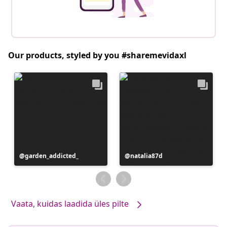
Our products, styled by you #sharemevidaxl
Postitus
garden_addicted_
Postitus
natalia87d
avaldatud
avaldatud
Vaata, kuidas laadida üles pilte