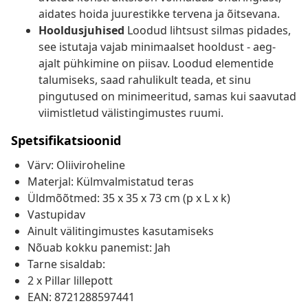
aidates hoida juurestikke tervena ja õitsevana.
Hooldusjuhised
Loodud lihtsust silmas pidades,
see istutaja vajab minimaalset hooldust - aeg-
ajalt pühkimine on piisav. Loodud elementide
talumiseks, saad rahulikult teada, et sinu
pingutused on minimeeritud, samas kui saavutad
viimistletud välistingimustes ruumi.
Spetsifikatsioonid
Värv: Oliiviroheline
Materjal: Külmvalmistatud teras
Üldmõõtmed: 35 x 35 x 73 cm (p x L x k)
Vastupidav
Ainult välitingimustes kasutamiseks
Nõuab kokku panemist: Jah
Tarne sisaldab:
2 x Pillar lillepott
EAN: 8721288597441