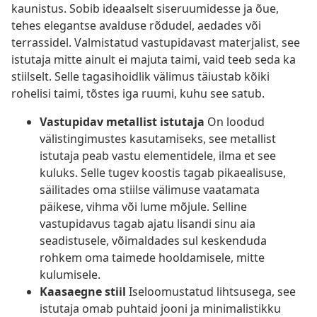
kaunistus. Sobib ideaalselt siseruumidesse ja õue,
tehes elegantse avalduse rõdudel, aedades või
terrassidel. Valmistatud vastupidavast materjalist, see
istutaja mitte ainult ei majuta taimi, vaid teeb seda ka
stiilselt. Selle tagasihoidlik välimus täiustab kõiki
rohelisi taimi, tõstes iga ruumi, kuhu see satub.
Vastupidav metallist istutaja
On loodud
välistingimustes kasutamiseks, see metallist
istutaja peab vastu elementidele, ilma et see
kuluks. Selle tugev koostis tagab pikaealisuse,
säilitades oma stiilse välimuse vaatamata
päikese, vihma või lume mõjule. Selline
vastupidavus tagab ajatu lisandi sinu aia
seadistusele, võimaldades sul keskenduda
rohkem oma taimede hooldamisele, mitte
kulumisele.
Kaasaegne stiil
Iseloomustatud lihtsusega, see
istutaja omab puhtaid jooni ja minimalistikku