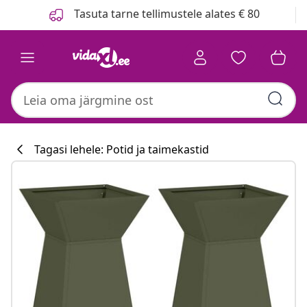
Eelmine
Järgmine
Tasuta tarne tellimustele alates € 80
Tagasi lehele: Potid ja taimekastid
Köögikollektsi
#sharemevidaxl