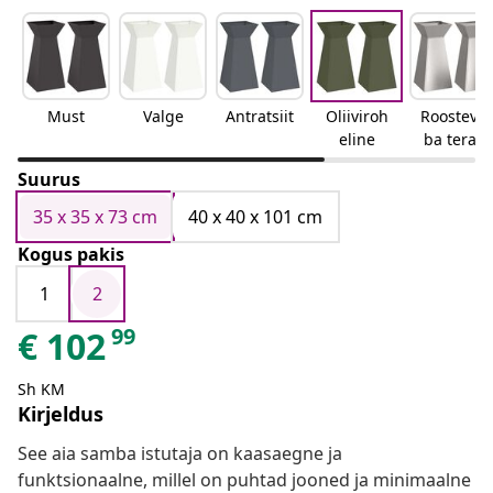
Must
Valge
Antratsiit
Oliiviroh
Roosteva
eline
ba teras
Suurus
35 x 35 x 73 cm
40 x 40 x 101 cm
Kogus pakis
1
2
99
€
102
Sh KM
Kirjeldus
See aia samba istutaja on kaasaegne ja
funktsionaalne, millel on puhtad jooned ja minimaalne