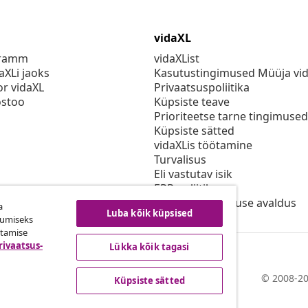
vidaXL
gramm
vidaXList
aXLi jaoks
Kasutustingimused Müüja vi
or vidaXL
Privaatsuspoliitika
stoo
Küpsiste teave
Prioriteetse tarne tingimused
Küpsiste sätted
vidaXLis töötamine
Turvalisus
Eli vastutav isik
EPR poliitika
Juurdepääsetavuse avaldus
a
Luba kõik küpsised
kumiseks
utamise
rivaatsus-
Lükka kõik tagasi
© 2008-20
Küpsiste sätted