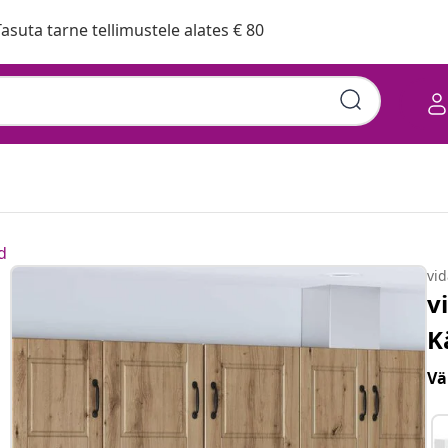
asuta tarne tellimustele alates € 80
d
vi
v
K
Vä