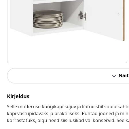
Näit
Kirjeldus
Selle modernse köögikapi sujuv ja lihtne stiil sobib ka
kapi vastupidavaks ja praktiliseks. Puhtad jooned ja mi
korrastatuks, olgu need siis lusikad või konservid. See ka