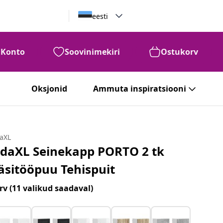
eesti
Konto
Soovinimekiri
Ostukorv
Oksjonid
Ammuta inspiratsiooni
daXL
idaXL Seinekapp PORTO 2 tk
äsitööpuu Tehispuit
rv
(11 valikud saadaval)