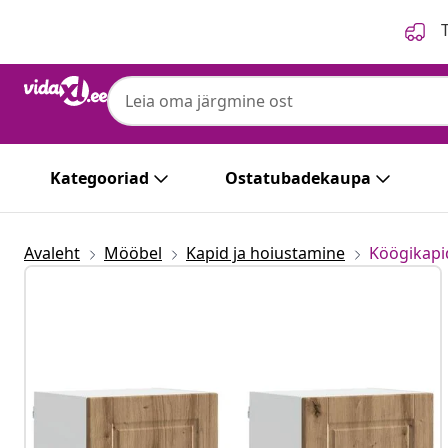
Eelmine
Järgmine
T
Kategooriad
Ostatubadekaupa
Avaleht
Mööbel
Kapid ja hoiustamine
Köögikapi