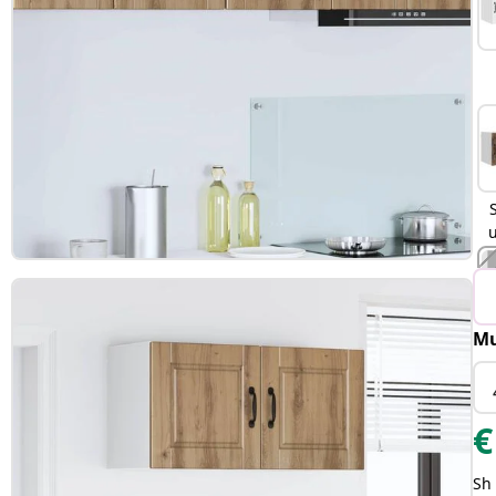
Mu
€
Sh