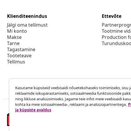
Klienditeenindus
Ettevõte
Jälgi oma tellimust
Partnerpro
Mi konto
Tootmine vid
Makse
Production f
Tarne
Turunduskoo
Tagastamine
Tooteteave
Tellimus
Kasutame küpsiseid veebisaidi nõuetekohaseks toimimiseks, sisu j
reklaamide isikupärastamiseks, sotsiaalmeedia funktsioonide pak
ning liikluse analüüsimiseks. Jagame teie infot meie veebisaidi kas
kohta ka meie sotsiaalmeedia-, reklaami ja analüüsipartneritega.
P
ja küpsiste avaldus