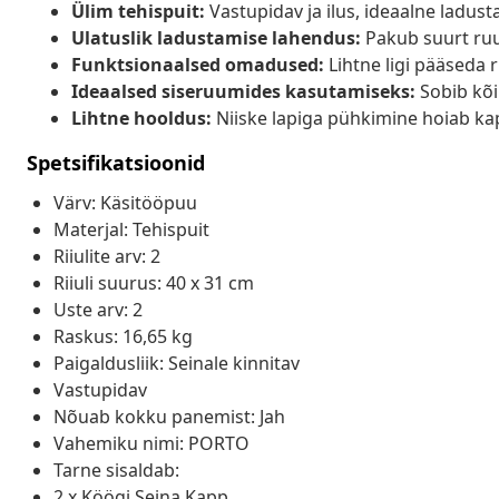
Ülim tehispuit:
Vastupidav ja ilus, ideaalne ladust
Ulatuslik ladustamise lahendus:
Pakub suurt ruum
Funktsionaalsed omadused:
Lihtne ligi pääseda ri
Ideaalsed siseruumides kasutamiseks:
Sobib kõik
Lihtne hooldus:
Niiske lapiga pühkimine hoiab ka
Spetsifikatsioonid
Värv: Käsitööpuu
Materjal: Tehispuit
Riiulite arv: 2
Riiuli suurus: 40 x 31 cm
Uste arv: 2
Raskus: 16,65 kg
Paigaldusliik: Seinale kinnitav
Vastupidav
Nõuab kokku panemist: Jah
Vahemiku nimi: PORTO
Tarne sisaldab:
2 x Köögi Seina Kapp