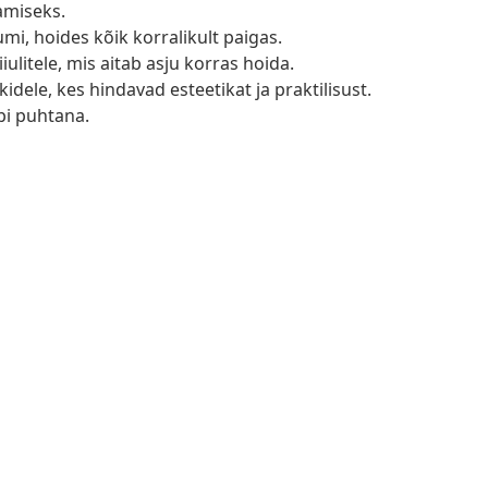
amiseks.
i, hoides kõik korralikult paigas.
iulitele, mis aitab asju korras hoida.
idele, kes hindavad esteetikat ja praktilisust.
pi puhtana.