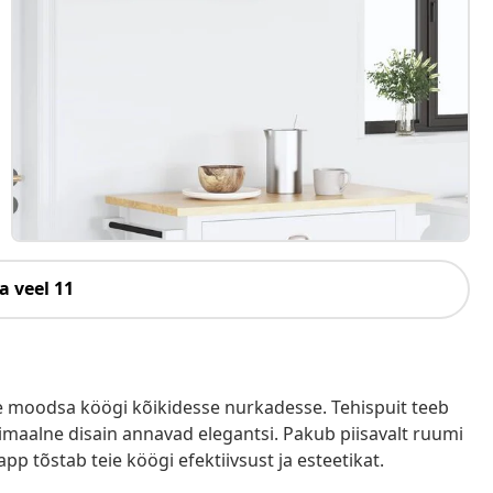
a veel 11
hte moodsa köögi kõikidesse nurkadesse. Tehispuit teeb
nimaalne disain annavad elegantsi. Pakub piisavalt ruumi
pp tõstab teie köögi efektiivsust ja esteetikat.