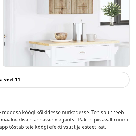
a veel 11
hte moodsa köögi kõikidesse nurkadesse. Tehispuit teeb
nimaalne disain annavad elegantsi. Pakub piisavalt ruumi
pp tõstab teie köögi efektiivsust ja esteetikat.