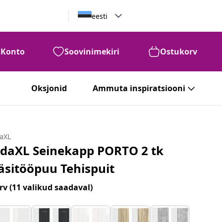
eesti
Konto
Soovinimekiri
Ostukorv
Oksjonid
Ammuta inspiratsiooni
daXL
idaXL Seinekapp PORTO 2 tk
äsitööpuu Tehispuit
rv
(11 valikud saadaval)