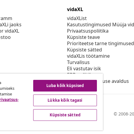
vidaXL
gramm
vidaXList
aXLi jaoks
Kasutustingimused Müüja vi
or vidaXL
Privaatsuspoliitika
stoo
Küpsiste teave
Prioriteetse tarne tingimused
Küpsiste sätted
vidaXLis töötamine
Turvalisus
Eli vastutav isik
EPR poliitika
Juurdepääsetavuse avaldus
a
Luba kõik küpsised
kumiseks
utamise
rivaatsus-
Lükka kõik tagasi
© 2008-20
Küpsiste sätted