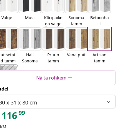
Valge
Must
Kõrgläike
Sonoma
Betoonha
ga valge
tamm
ll
Suitsetat
Hall
Pruun
Vana puit
Artisan
ud tamm
Sonoma
tamm
tamm
Näita rohkem
del
Must
tamm
30 x 31 x 80 cm
99
116
 KM