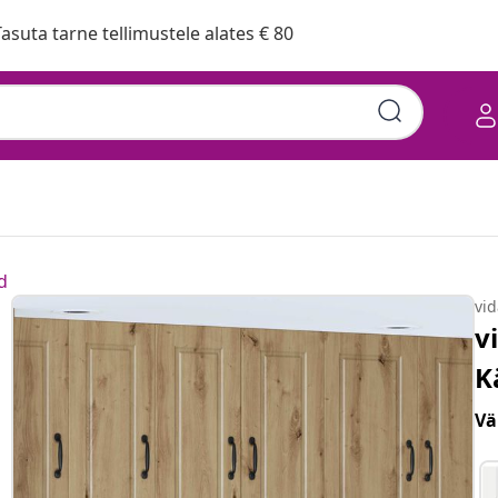
asuta tarne tellimustele alates € 80
d
vi
v
K
Vä