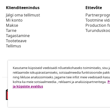
Klienditeenindus
Ettevõte
Jälgi oma tellimust
Partnerpro
Mi konto
Tootmine vid
Makse
Production f
Tarne
Turunduskoo
Tagastamine
Tooteteave
Tellimus
Kasutame küpsiseid veebisaidi nõuetekohaseks toimimiseks, sisu j
reklaamide isikupärastamiseks, sotsiaalmeedia funktsioonide pak
ning liikluse analüüsimiseks. Jagame teie infot meie veebisaidi kas
kohta ka meie sotsiaalmeedia-, reklaami ja analüüsipartneritega.
P
ja küpsiste avaldus