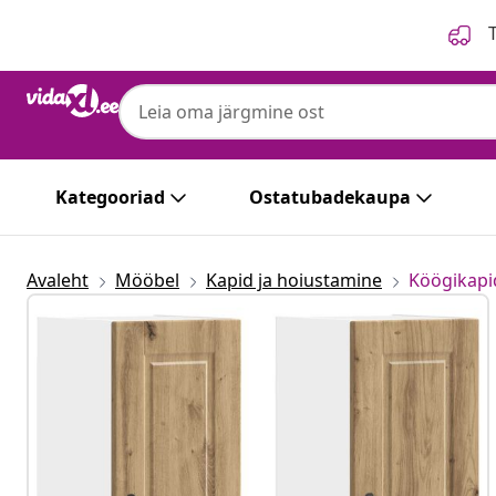
Eelmine
Järgmine
T
Kategooriad
Ostatubadekaupa
Avaleht
Mööbel
Kapid ja hoiustamine
Köögikapi