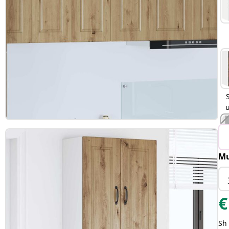
Mu
€
Sh