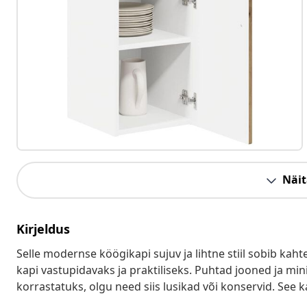
Näit
Kirjeldus
Selle modernse köögikapi sujuv ja lihtne stiil sobib ka
kapi vastupidavaks ja praktiliseks. Puhtad jooned ja mi
korrastatuks, olgu need siis lusikad või konservid. See ka