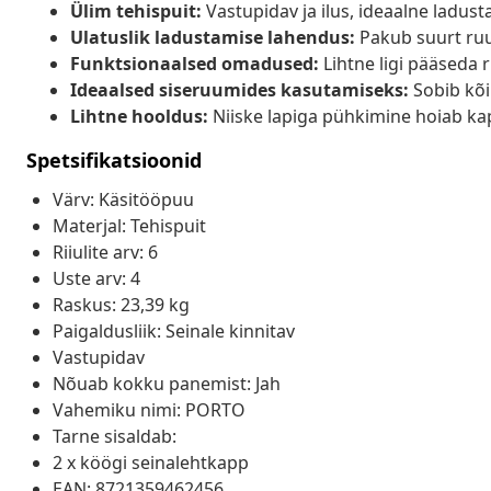
Ülim tehispuit:
Vastupidav ja ilus, ideaalne ladust
Ulatuslik ladustamise lahendus:
Pakub suurt ruum
Funktsionaalsed omadused:
Lihtne ligi pääseda ri
Ideaalsed siseruumides kasutamiseks:
Sobib kõik
Lihtne hooldus:
Niiske lapiga pühkimine hoiab ka
Spetsifikatsioonid
Värv: Käsitööpuu
Materjal: Tehispuit
Riiulite arv: 6
Uste arv: 4
Raskus: 23,39 kg
Paigaldusliik: Seinale kinnitav
Vastupidav
Nõuab kokku panemist: Jah
Vahemiku nimi: PORTO
Tarne sisaldab:
2 x köögi seinalehtkapp
EAN: 8721359462456