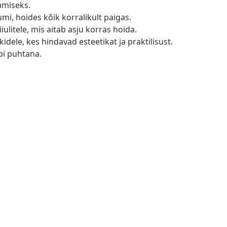
amiseks.
i, hoides kõik korralikult paigas.
iulitele, mis aitab asju korras hoida.
idele, kes hindavad esteetikat ja praktilisust.
pi puhtana.