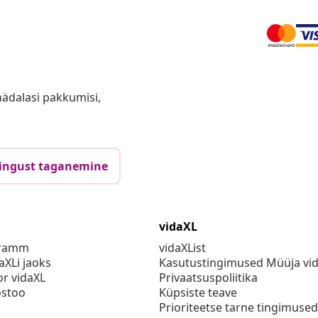
anädalasi pakkumisi,
ingust taganemine
vidaXL
gramm
vidaXList
aXLi jaoks
Kasutustingimused Müüja vi
or vidaXL
Privaatsuspoliitika
stoo
Küpsiste teave
Prioriteetse tarne tingimused