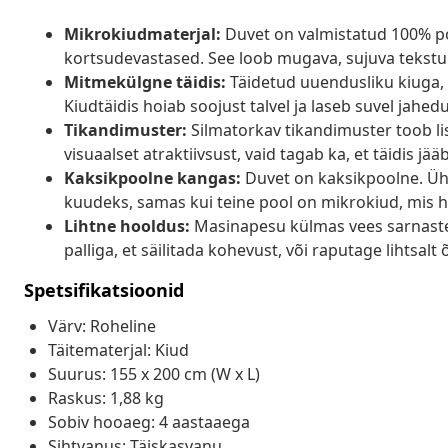
Mikrokiudmaterjal:
Duvet on valmistatud 100% po
kortsudevastased. See loob mugava, sujuva tekstuur
Mitmekülgne täidis:
Täidetud uuendusliku kiuga, 
Kiudtäidis hoiab soojust talvel ja laseb suvel jahed
Tikandimuster:
Silmatorkav tikandimuster toob lisak
visuaalset atraktiivsust, vaid tagab ka, et täidis jä
Kaksikpoolne kangas:
Duvet on kaksikpoolne. Üh
kuudeks, samas kui teine pool on mikrokiud, mis 
Lihtne hooldus:
Masinapesu külmas vees sarnaste 
palliga, et säilitada kohevust, või raputage lihtsalt
Spetsifikatsioonid
Värv: Roheline
Täitematerjal: Kiud
Suurus: 155 x 200 cm (W x L)
Raskus: 1,88 kg
Sobiv hooaeg: 4 aastaaega
Sihtvanus: Täiskasvanu