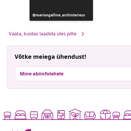
Postitus
mariongalline_archinterieur
avaldatud
Vaata, kuidas laadida üles pilte
Võtke meiega ühendust!
Mine abiinfolehele