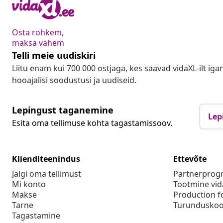
Osta rohkem,
maksa vähem
Telli meie uudiskiri
Liitu enam kui 700 000 ostjaga, kes saavad vidaXL-ilt ig
hooajalisi soodustusi ja uudiseid.
Lepingust taganemine
Lep
Esita oma tellimuse kohta tagastamissoov.
Klienditeenindus
Ettevõte
Jälgi oma tellimust
Partnerpro
Mi konto
Tootmine vid
Makse
Production f
Tarne
Turunduskoo
Tagastamine