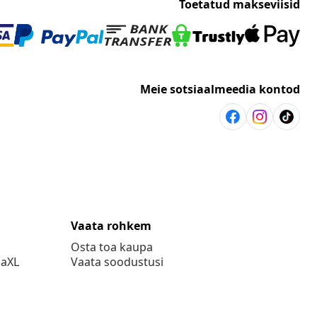
Toetatud makseviisid
Meie sotsiaalmeedia kontod
Vaata rohkem
Osta toa kaupa
daXL
Vaata soodustusi