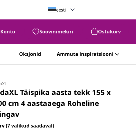
eesti
Konto
Soovinimekiri
Ostukorv
Oksjonid
Ammuta inspiratsiooni
daXL
idaXL Täispika aasta tekk 155 x
00 cm 4 aastaaega Roheline
ingav
rv
(7 valikud saadaval)