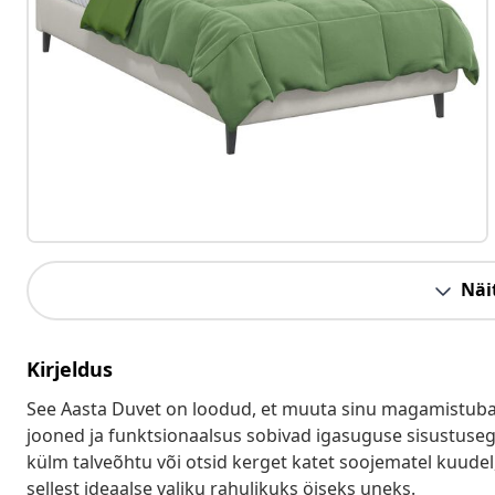
Näit
Kirjeldus
See Aasta Duvet on loodud, et muuta sinu magamistuba 
jooned ja funktsionaalsus sobivad igasuguse sisustus
külm talveõhtu või otsid kerget katet soojematel kuudel
sellest ideaalse valiku rahulikuks öiseks uneks.