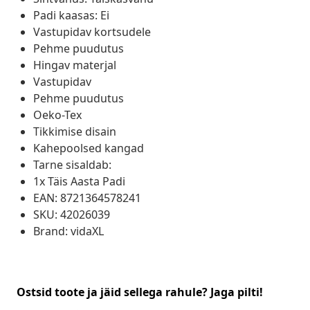
Padi kaasas: Ei
Vastupidav kortsudele
Pehme puudutus
Hingav materjal
Vastupidav
Pehme puudutus
Oeko-Tex
Tikkimise disain
Kahepoolsed kangad
Tarne sisaldab:
1x Täis Aasta Padi
EAN: 8721364578241
SKU: 42026039
Brand: vidaXL
Ostsid toote ja jäid sellega rahule? Jaga pilti!