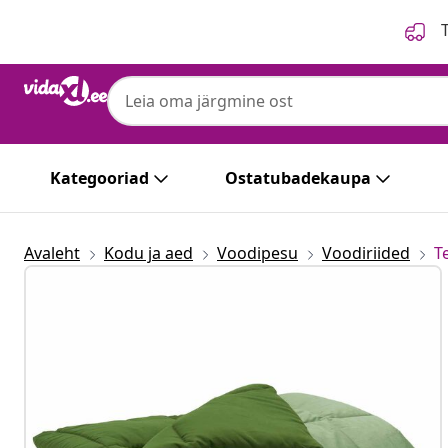
Eelmine
Järgmine
T
Kategooriad
Ostatubadekaupa
Avaleht
Kodu ja aed
Voodipesu
Voodiriided
T