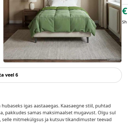
€
Sh
a veel 6
hubaseks igas aastaaegas. Kaasaegne stiil, puhtad
ega, pakkudes samas maksimaalset mugavust. Olgu sul
, selle mitmekülgsus ja kutsuv tikandimuster teevad