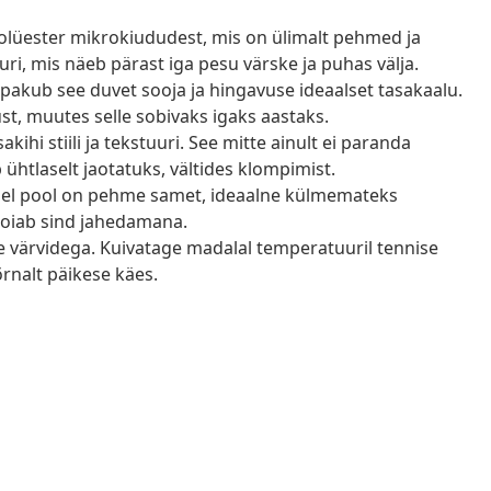
lüester mikrokiududest, mis on ülimalt pehmed ja
i, mis näeb pärast iga pesu värske ja puhas välja.
pakub see duvet sooja ja hingavuse ideaalset tasakaalu.
ust, muutes selle sobivaks igaks aastaks.
ihi stiili ja tekstuuri. See mitte ainult ei paranda
äb ühtlaselt jaotatuks, vältides klompimist.
el pool on pehme samet, ideaalne külmemateks
hoiab sind jahedamana.
värvidega. Kuivatage madalal temperatuuril tennise
 õrnalt päikese käes.