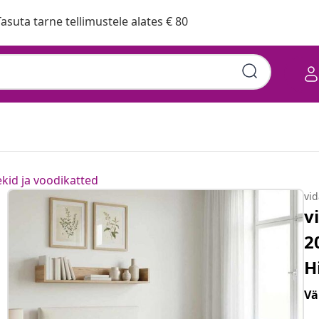
asuta tarne tellimustele alates € 80
ekid ja voodikatted
vi
v
2
H
Vä