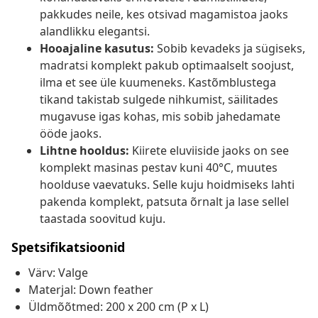
pakkudes neile, kes otsivad magamistoa jaoks
alandlikku elegantsi.
Hooajaline kasutus:
Sobib kevadeks ja sügiseks,
madratsi komplekt pakub optimaalselt soojust,
ilma et see üle kuumeneks. Kastõmblustega
tikand takistab sulgede nihkumist, säilitades
mugavuse igas kohas, mis sobib jahedamate
ööde jaoks.
Lihtne hooldus:
Kiirete eluviiside jaoks on see
komplekt masinas pestav kuni 40°C, muutes
hoolduse vaevatuks. Selle kuju hoidmiseks lahti
pakenda komplekt, patsuta õrnalt ja lase sellel
taastada soovitud kuju.
Spetsifikatsioonid
Värv: Valge
Materjal: Down feather
Üldmõõtmed: 200 x 200 cm (P x L)