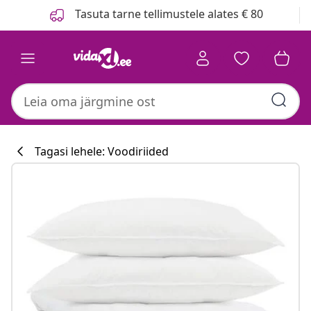
Eelmine
Järgmine
Tasuta tarne tellimustele alates € 80
Tagasi lehele: Voodiriided
Köögikollektsi
#sharemevidaxl