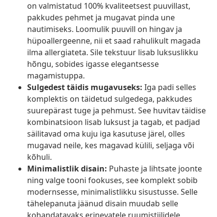
on valmistatud 100% kvaliteetsest puuvillast,
pakkudes pehmet ja mugavat pinda une
nautimiseks. Loomulik puuvill on hingav ja
hüpoallergeenne, nii et saad rahulikult magada
ilma allergiateta. Sile tekstuur lisab luksuslikku
hõngu, sobides igasse elegantsesse
magamistuppa.
Sulgedest täidis mugavuseks:
Iga padi selles
komplektis on täidetud sulgedega, pakkudes
suurepärast tuge ja pehmust. See huvitav täidise
kombinatsioon lisab luksust ja tagab, et padjad
säilitavad oma kuju iga kasutuse järel, olles
mugavad neile, kes magavad külili, seljaga või
kõhuli.
Minimalistlik disain:
Puhaste ja lihtsate joonte
ning valge tooni fookuses, see komplekt sobib
modernsesse, minimalistlikku sisustusse. Selle
tähelepanuta jäänud disain muudab selle
kohandatavaks erinevatele ruumistiilidele,