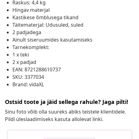
Raskus: 4,4 kg
Hingav materjal
Kastikese õmblusega tikand
Täitematerjal: Udusuled, suled
2 padjadega
Ainult siseruumides kasutamiseks
Tarnekomplekt:
1 x teki
2 x padjad
EAN: 8721288610737
SKU: 3377034
Brand: vidaXL
Ostsid toote ja jäid sellega rahule? Jaga pilti!
Sinu foto võib olla suureks abiks teistele klientidele.
Pildi üleslaadimiseks kasuta allolevat linki.