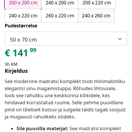
200 x 200 cm
240 x 200 cm
200 x 220 cm
240 x 220 cm
260 x 220 cm
240 x 260 cm
Pudestørrelse
50 x 70 cm
99
€
141
Sh KM
Kirjeldus
See modernne madratsi komplekt toob minimalistliku
elegantsi sinu magamistuppa. Rõhudes lihtsusele,
loob see rahuliku une keskkonna kõikidele, kes
hindavad korrastatud ruume. Selle pehme puuvillane
pind on tõeliselt kutsuv ja sulgede täidis tagab soojust
ja mugavust rahulikeks öödeks.
Sile puuvilla materjal:
See madratsi komplekt