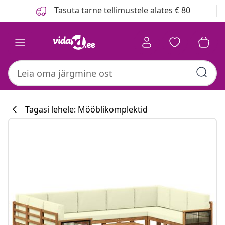
Eelmine
Järgmine
Tasuta tarne tellimustele alates € 80
Tagasi lehele: Mööblikomplektid
Köögikollektsi
#sharemevidaxl