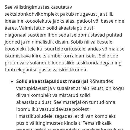
See välistingimustes kasutatav
sektsioonkohvikomplekt pakub mugavust ja stiili,
ideaalne koosolekute jaoks aias, patiool või basseinide
ääres. Valmistatud solid akaatsiapuidust,
diagonaalisüsteemilt on seda iseloomustavad puhtad
jooned ja minimalistlik disain. Sobib nii väikestele
koosolekutele kui suurtele üritustele, andes võimaluse
istumiskava kiireks ümberkorraldamiseks. Selle soe
pruun värv sulandub looduslike keskkondadega ning
toob elegantsi igasse väliskeskkonda.
Solid akaatsiapuidust materjal
Rõhutades
vastupidavust ja visuaalset atraktiivsust, on kogu
diivanikomplekt valmistatud solid
akaatsiapuidust. See materjal on tuntud oma
loomuliku vastupidavuse poolest
ilmastikuoludele, tagades, et diivanikomplekt
püsib välitingimustes kindlalt. Tema rikkalik