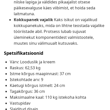
niiske lapiga ja väldides pikaajalist otsese
päikesevalguse käes viibimist, et hoida seda
laitmatuna.
Kokkupanek vajalik
Kaks isikut on vajalikud
kokkupanekuks, mida on lihtne teostada vajalike
tööriistade abil. Protsess lubab sujuvat
üleminekut komponentidest valmistootele,
muutes sinu välimuualt kutsuvaks.
Spetsifikatsioonid
Värv: Looduslik ja kreem
Raskus: 62,53 kg
Istme kõrgus maapinnast: 37 cm
Istekohtade arv: 9
Käetugi kõrgus istmelt: 24 cm
Tagakõrgus: 36 cm
Maksimaalne kaal: 110 kg istekoha kohta
Vastupidav
Slaiditud disain