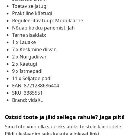
Toetav seljatugi
Praktiline käetugi
Reguleeritav tüüp: Modulaarne
Nõuab kokku panemist: Jah
Tarne sisaldab:
1 x Lauake
7 x Keskmine diivan
2 x Nurgadiivan
2 x Käetugi
9 x Istmepadi
11 x Seljatoe padi
EAN: 8721288686404
SKU: 3385551
Brand: vidaXL
Ostsid toote ja jäid sellega rahule? Jaga pilti!
Sinu foto võib olla suureks abiks teistele klientidele.
Pildi üleslaadimiseks kasuta allolevat linki.