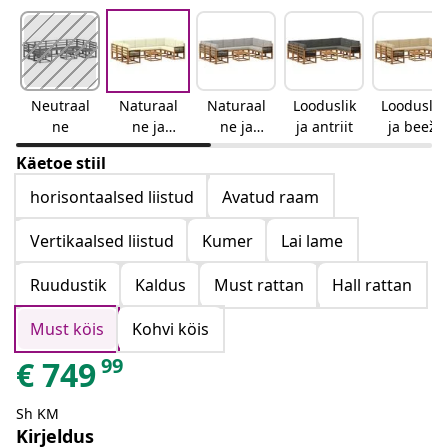
Neutraal
Naturaal
Naturaal
Looduslik
Looduslik
ne
ne ja
ne ja
ja antriit
ja beež
kreemjas
helehall
Käetoe stiil
horisontaalsed liistud
Avatud raam
Vertikaalsed liistud
Kumer
Lai lame
Ruudustik
Kaldus
Must rattan
Hall rattan
Must köis
Kohvi köis
99
€
749
Sh KM
Kirjeldus