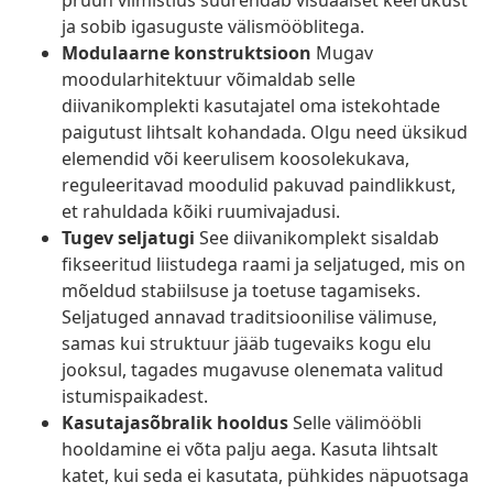
pruun viimistlus suurendab visuaalset keerukust
ja sobib igasuguste välismööblitega.
Modulaarne konstruktsioon
Mugav
moodularhitektuur võimaldab selle
diivanikomplekti kasutajatel oma istekohtade
paigutust lihtsalt kohandada. Olgu need üksikud
elemendid või keerulisem koosolekukava,
reguleeritavad moodulid pakuvad paindlikkust,
et rahuldada kõiki ruumivajadusi.
Tugev seljatugi
See diivanikomplekt sisaldab
fikseeritud liistudega raami ja seljatuged, mis on
mõeldud stabiilsuse ja toetuse tagamiseks.
Seljatuged annavad traditsioonilise välimuse,
samas kui struktuur jääb tugevaiks kogu elu
jooksul, tagades mugavuse olenemata valitud
istumispaikadest.
Kasutajasõbralik hooldus
Selle välimööbli
hooldamine ei võta palju aega. Kasuta lihtsalt
katet, kui seda ei kasutata, pühkides näpuotsaga