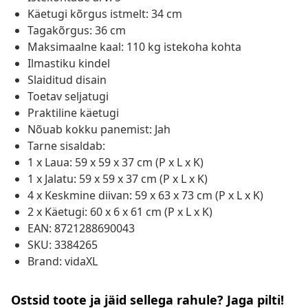
Käetugi kõrgus istmelt: 34 cm
Tagakõrgus: 36 cm
Maksimaalne kaal: 110 kg istekoha kohta
Ilmastiku kindel
Slaiditud disain
Toetav seljatugi
Praktiline käetugi
Nõuab kokku panemist: Jah
Tarne sisaldab:
1 x Laua: 59 x 59 x 37 cm (P x L x K)
1 x Jalatu: 59 x 59 x 37 cm (P x L x K)
4 x Keskmine diivan: 59 x 63 x 73 cm (P x L x K)
2 x Käetugi: 60 x 6 x 61 cm (P x L x K)
EAN: 8721288690043
SKU: 3384265
Brand: vidaXL
Ostsid toote ja jäid sellega rahule? Jaga pilti!