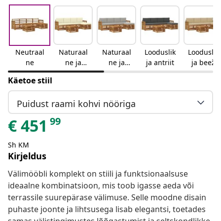
Neutraal
Naturaal
Naturaal
Looduslik
Looduslik
ne
ne ja
ne ja
ja antriit
ja beež
kreemjas
helehall
Käetoe stiil
Puidust raami kohvi nööriga
99
€
451
Sh KM
Kirjeldus
Välimööbli komplekt on stiili ja funktsionaalsuse
ideaalne kombinatsioon, mis toob igasse aeda või
terrassile suurepärase välimuse. Selle moodne disain
puhaste joonte ja lihtsusega lisab elegantsi, toetades