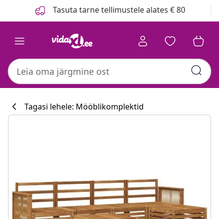
Eelmine
Järgmine
Tasuta tarne tellimustele alates € 80
Tagasi lehele: Mööblikomplektid
Köögikollektsi
#sharemevidaxl