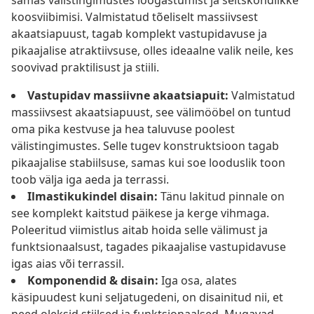
samas välistingimustes lõõgastumist ja seltskondlikke
koosviibimisi. Valmistatud tõeliselt massiivsest
akaatsiapuust, tagab komplekt vastupidavuse ja
pikaajalise atraktiivsuse, olles ideaalne valik neile, kes
soovivad praktilisust ja stiili.
Vastupidav massiivne akaatsiapuit:
Valmistatud
massiivsest akaatsiapuust, see välimööbel on tuntud
oma pika kestvuse ja hea taluvuse poolest
välistingimustes. Selle tugev konstruktsioon tagab
pikaajalise stabiilsuse, samas kui soe looduslik toon
toob välja iga aeda ja terrassi.
Ilmastikukindel disain:
Tänu lakitud pinnale on
see komplekt kaitstud päikese ja kerge vihmaga.
Poleeritud viimistlus aitab hoida selle välimust ja
funktsionaalsust, tagades pikaajalise vastupidavuse
igas aias või terrassil.
Komponendid & disain:
Iga osa, alates
käsipuudest kuni seljatugedeni, on disainitud nii, et