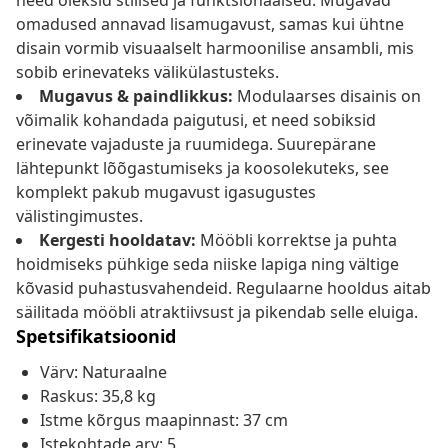
need oleksid stiilsed ja funktsionaalsed. Mugavad
omadused annavad lisamugavust, samas kui ühtne
disain vormib visuaalselt harmoonilise ansambli, mis
sobib erinevateks välikülastusteks.
Mugavus & paindlikkus:
Modulaarses disainis on
võimalik kohandada paigutusi, et need sobiksid
erinevate vajaduste ja ruumidega. Suurepärane
lähtepunkt lõõgastumiseks ja koosolekuteks, see
komplekt pakub mugavust igasugustes
välistingimustes.
Kergesti hooldatav:
Mööbli korrektse ja puhta
hoidmiseks pühkige seda niiske lapiga ning vältige
kõvasid puhastusvahendeid. Regulaarne hooldus aitab
säilitada mööbli atraktiivsust ja pikendab selle eluiga.
Spetsifikatsioonid
Värv: Naturaalne
Raskus: 35,8 kg
Istme kõrgus maapinnast: 37 cm
Istekohtade arv: 5